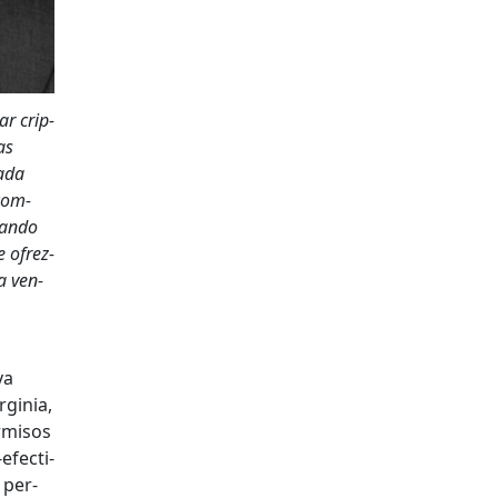
ar crip­
as
a­da
com­
uan­do
e ofrez­
na ven­
va
­ginia,
r­misos
efec­ti­
 per­