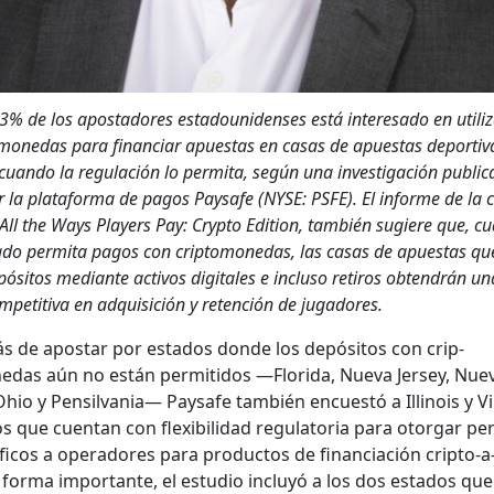
83% de los apos­ta­dores esta­dounidens­es está intere­sa­do en uti­liz
monedas para finan­ciar apues­tas en casas de apues­tas deporti­v
cuan­do la reg­u­lación lo per­mi­ta, según una inves­ti­gación pub­li­c
 la platafor­ma de pagos Paysafe (NYSE: PSFE). El informe de la 
All the Ways Play­ers Pay: Cryp­to Edi­tion, tam­bién sug­iere que, c
­do per­mi­ta pagos con crip­tomonedas, las casas de apues­tas qu
ósi­tos medi­ante activos dig­i­tales e inclu­so retiros obten­drán u
om­pet­i­ti­va en adquisi­ción y reten­ción de jugadores.
 de apos­tar por esta­dos donde los depósi­tos con crip­
das aún no están per­mi­ti­dos —Flori­da, Nue­va Jer­sey, Nue­
hio y Pen­sil­va­nia— Paysafe tam­bién encuestó a Illi­nois y Vir
s que cuen­tan con flex­i­bil­i­dad reg­u­la­to­ria para otor­gar pe
fi­cos a oper­adores para pro­duc­tos de finan­ciación crip­to-a-
 for­ma impor­tante, el estu­dio incluyó a los dos esta­dos que