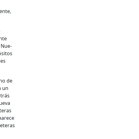
ente,
­
ente
n Nue­
si­tos
 es
uno de
n un
etrás
ue­va
eteras
aparece
­leteras