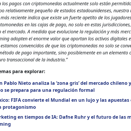
n los pagos con crip­tomonedas actual­mente solo están per­mi­ti­d
o rel­a­ti­va­mente pequeño de esta­dos esta­dounidens­es, nues­tra i
más reciente indi­ca que existe un fuerte apeti­to de los jugadore
p­tomonedas en las cajas de pago, no solo en estas juris­dic­ciones,
 el mer­ca­do. A medi­da que evolu­cione la reg­u­lación y más mer­c
­ing adopten el enorme val­or que apor­tan los activos dig­i­tales e
esta­mos con­ven­ci­dos de que las crip­tomonedas no solo se con­ve
éto­do de pago impor­tante, sino posi­ble­mente en un ele­men­to c
uro transac­cional de la indus­tria.”
mas para explo­rar:
n Pablo Nieto anal­iza la ‘zona gris’ del mer­ca­do chileno
­lo se prepara para una reg­u­lación for­mal
­i­co: FIFA con­vierte el Mundi­al en un lujo y las apues­tas
pro­tag­o­nis­mo
­ket­ing en tiem­pos de IA: Dafne Ruhr y el futuro de las m
m­ing