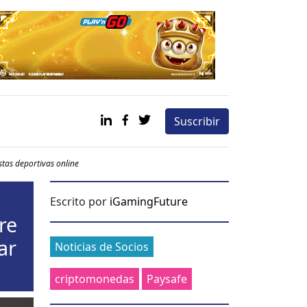
Suscribir
stas deportivas online
Escrito por
iGamingFuture
re
Categories
ar
Noticias de Socios
criptomonedas
Paysafe