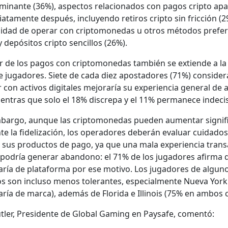
m­i­nante (36%), aspec­tos rela­ciona­dos con pagos crip­to apa
­ata­mente después, incluyen­do retiros crip­to sin fric­ción (2
il­i­dad de oper­ar con crip­tomonedas u otros méto­dos prefer
 depósi­tos crip­to sen­cil­los (26%).
­or de los pagos con crip­tomonedas tam­bién se extiende a la
e jugadores. Siete de cada diez apos­ta­dores (71%) con­sid­er
 con activos dig­i­tales mejo­raría su expe­ri­en­cia gen­er­al de
ien­tras que solo el 18% dis­crepa y el 11% per­manece inde­ci
bar­go, aunque las crip­tomonedas pueden aumen­tar sig­ni­fic
te la fidelización, los oper­adores deberán eval­u­ar cuida­dos
sus pro­duc­tos de pago, ya que una mala expe­ri­en­cia trans
 podría gener­ar aban­dono: el 71% de los jugadores afir­ma 
aría de platafor­ma por ese moti­vo. Los jugadores de algun
os son inclu­so menos tol­er­antes, espe­cial­mente Nue­va Yor
aría de mar­ca), además de Flori­da e Illi­nois (75% en ambos 
t­ler, Pres­i­dente de Glob­al Gam­ing en Paysafe, comen­tó: