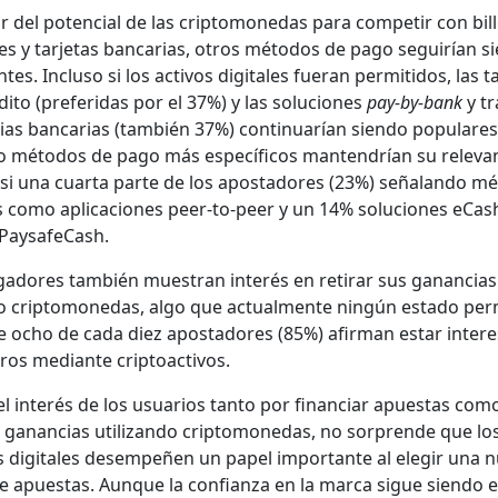
r del poten­cial de las crip­tomonedas para com­pe­tir con bil­
ales y tar­je­tas ban­car­ias, otros méto­dos de pago seguirían s
antes. Inclu­so si los activos dig­i­tales fuer­an per­mi­ti­dos, las ta
di­to (preferi­das por el 37%) y las solu­ciones
pay-by-bank
y tr
cias ban­car­ias (tam­bién 37%) con­tin­uarían sien­do pop­u­lares
so méto­dos de pago más especí­fi­cos man­ten­drían su rel­e­van
si una cuar­ta parte de los apos­ta­dores (23%) seña­lan­do m
s como apli­ca­ciones peer-to-peer y un 14% solu­ciones eCas
aysafe­Cash.
gadores tam­bién mues­tran interés en reti­rar sus ganan­cias 
do crip­tomonedas, algo que actual­mente ningún esta­do per­
 ocho de cada diez apos­ta­dores (85%) afir­man estar intere­
ros medi­ante crip­toac­tivos.
l interés de los usuar­ios tan­to por finan­ciar apues­tas com
ar ganan­cias uti­lizan­do crip­tomonedas, no sor­prende que lo
s dig­i­tales desem­peñen un papel impor­tante al ele­gir una n
e apues­tas. Aunque la con­fi­an­za en la mar­ca sigue sien­do e