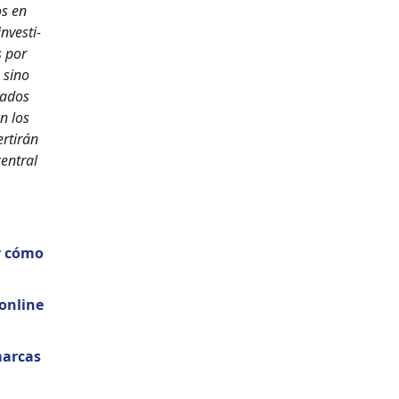
os en
nves­ti­
s por
 sino
a­dos
n los
r­tirán
en­tral
 y cómo
 online
ar­cas