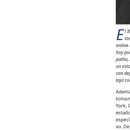
E
l 
to
online 
hoy por
pañía, 
un esta
can dep
ta­ja c
Además
tomone
York, O
esta­do
especí­
vo. De