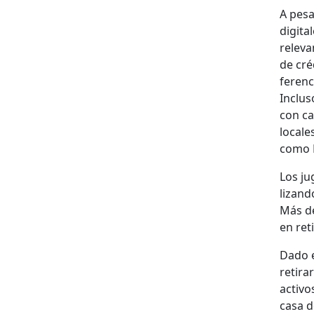
A pesa
dig­i­t
rel­e­v
de cré
fer­en­
Inclu­
con ca
locale
como P
Los ju
lizan­
Más de
en reti
Dado e
reti­r
activo
casa d