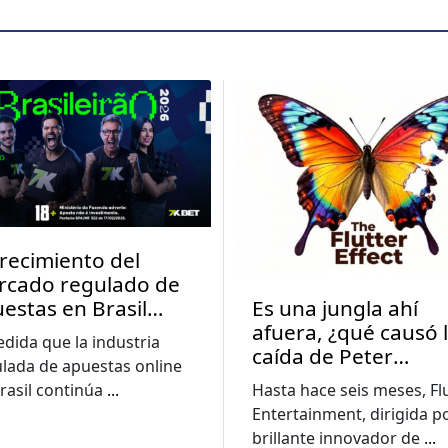
crecimiento del
rcado regulado de
estas en Brasil
Es una jungla ahí
pulsa una mayor
afuera, ¿qué causó 
dida que la industria
cación sobre las
caída de Peter
lada de apuestas online
tas
Jackson?
rasil continúa
...
Hasta hace seis meses, Fl
Entertainment, dirigida po
brillante innovador de
...