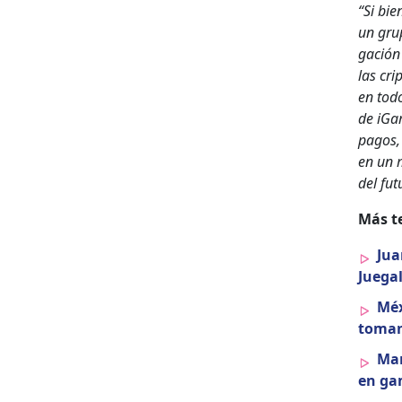
“Si bie
un grup
gación 
las cri
en todo
de iGam
pagos, 
en un m
del fut
Más te
Jua
Jue­ga
Méx
toman 
Mar
en ga