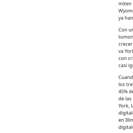
miten 
Wyomin
ya han 
Con un
tomone
cre­ce
va Yor
con cr
casi i
Cuan­d
los tr
45% de
de las 
York, 
dig­i­
en Illi
dig­i­ta