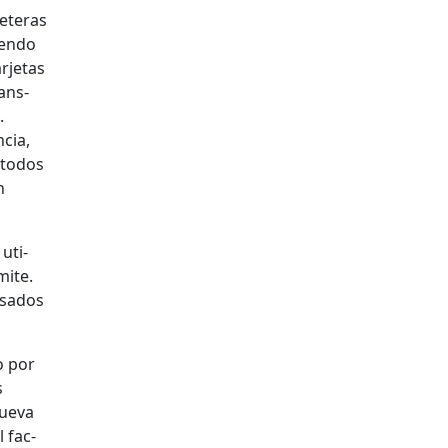
leteras
ien­do
r­je­tas
ans­
.
­cia,
éto­dos
h
uti­
mite.
sa­dos
o por
s
ue­va
l fac­