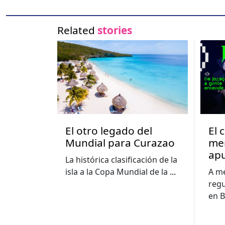
Related
stories
El otro legado del
El 
Mundial para Curazao
me
apu
La histórica clasificación de la
im
isla a la Copa Mundial de la
...
A me
edu
regu
cuo
en B