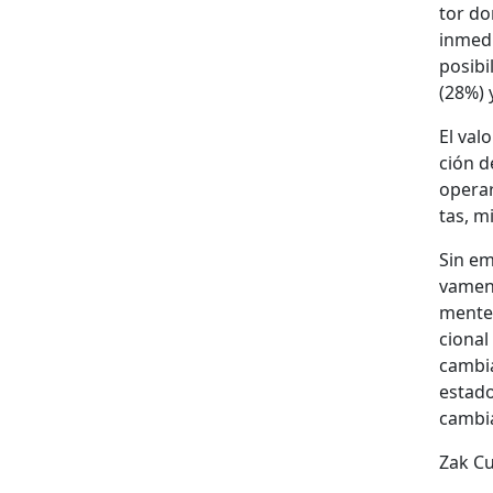
tor do
inmedi
posi­b
(28%) y
El val
ción d
oper­ar
tas, m
Sin em
va­men
mente 
cional
cam­bi
esta­d
cam­bi
Zak Cu