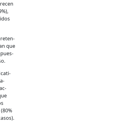
re­cen
9%),
i­dos
 reten­
­an que
 apues­
so.
a­ti­
a­
ac­
que
os
k (80%
casos).