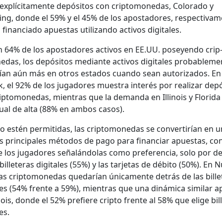
explíci­ta­mente depósi­tos con crip­tomonedas, Col­orado y
g, donde el 59% y el 45% de los apos­ta­dores, respec­ti­va­m
finan­cia­do apues­tas uti­lizan­do activos dig­i­tales.
 64% de los apos­ta­dores activos en EE.UU. poseyen­do crip
das, los depósi­tos medi­ante activos dig­i­tales prob­a­ble­m
rían aún más en otros esta­dos cuan­do sean autor­iza­dos. E
k, el 92% de los jugadores mues­tra interés por realizar depó
ip­tomonedas, mien­tras que la deman­da en Illi­nois y Flori­da
gual de alta (88% en ambos casos).
o estén per­mi­ti­das, las crip­tomonedas se con­ver­tirían en 
es prin­ci­pales méto­dos de pago para finan­ciar apues­tas, co
 los jugadores señalán­dolas como pref­er­en­cia, solo por d
bil­leteras dig­i­tales (55%) y las tar­je­tas de débito (50%). En N
las crip­tomonedas quedarían úni­ca­mente detrás de las bil­l
tales (54% frente a 59%), mien­tras que una dinámi­ca sim­i­lar 
­nois, donde el 52% pre­fiere crip­to frente al 58% que elige bil
les.