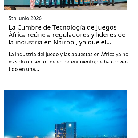
5th junio 2026
La Cumbre de Tecnología de Juegos
África reúne a reguladores y líderes de
la industria en Nairobi, ya que el
mercado de juegos de África entra en
La indus­tria del juego y las apues­tas en África ya no
una era de crecimiento definitoria
es solo un sec­tor de entreten­imien­to; se ha con­ver­
tido en una…