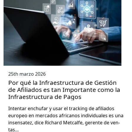
25th marzo 2026
Por qué la Infraestructura de Gestión
de Afiliados es tan Importante como la
Infraestructura de Pagos
Inten­tar ench­u­far y usar el track­ing de afil­i­a­dos
europeo en mer­ca­dos africanos indi­vid­uales es una
insen­satez, dice Richard Met­calfe, ger­ente de ven­
tas…