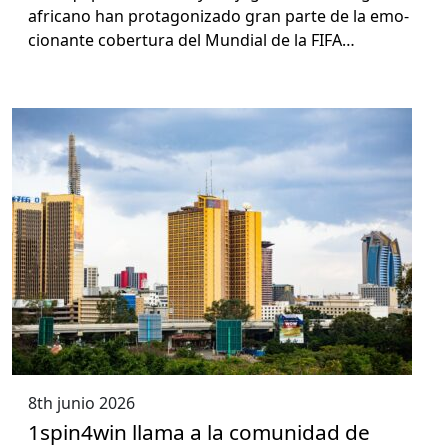
africano han pro­tag­on­i­za­do gran parte de la emo­
cio­nante cober­tu­ra del Mundi­al de la FIFA…
8th junio 2026
1spin4win llama a la comunidad de