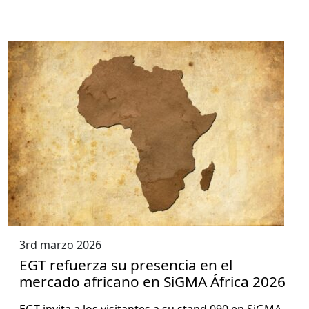
3rd marzo 2026
EGT refuerza su presencia en el
mercado africano en SiGMA África 2026
EGT invi­ta a los vis­i­tantes a su stand 090 en SiG­MA