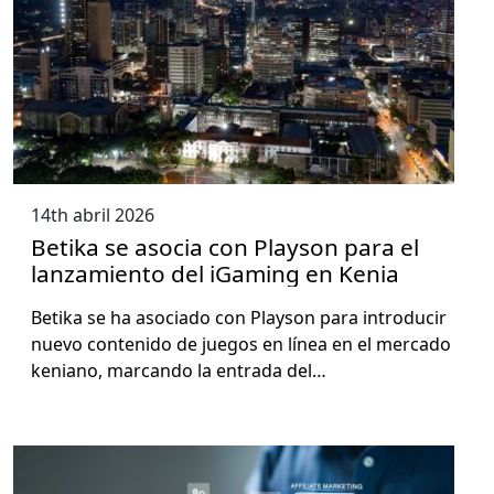
14th abril 2026
Betika se asocia con Playson para el
lanzamiento del iGaming en Kenia
Beti­ka se ha aso­ci­a­do con Playson para intro­ducir
nue­vo con­tenido de jue­gos en línea en el mer­ca­do
keni­ano, mar­can­do la entra­da del…