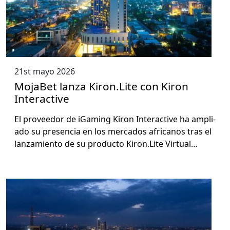
21st mayo 2026
MojaBet lanza Kiron.Lite con Kiron
Interactive
El provee­dor de iGam­ing Kiron Inter­ac­tive ha ampli­
a­do su pres­en­cia en los mer­ca­dos africanos tras el
lan­za­mien­to de su pro­duc­to Kiron.Lite Vir­tu­al…