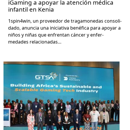
iGaming a apoyar la atención médica
infantil en Kenia
1spin4win, un provee­dor de trag­a­monedas con­sol­i­
da­do, anun­cia una ini­cia­ti­va bené­fi­ca para apo­yar a
niños y niñas que enfrentan cáncer y enfer­
medades rela­cionadas…