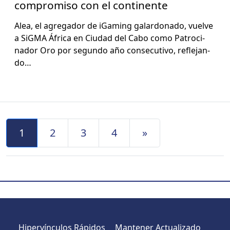
compromiso con el continente
Alea, el agre­gador de iGam­ing galar­don­a­do, vuelve
a SiG­MA África en Ciu­dad del Cabo como Patroci­
nador Oro por segun­do año con­sec­u­ti­vo, refle­jan­
do…
Navegación de Entradas
1
2
3
4
»
Hipervínculos Rápidos
Mantener Actualizado