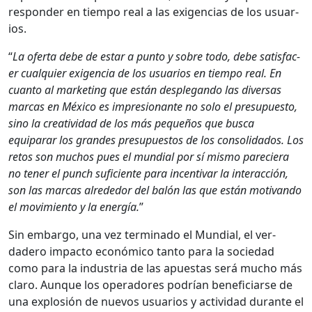
respon­der en tiem­po real a las exi­gen­cias de los usuar­
ios.
“
La ofer­ta debe de estar a pun­to y sobre todo, debe sat­is­fac­
er cualquier exi­gen­cia de los usuar­ios en tiem­po real. En
cuan­to al mar­ket­ing que están desple­gan­do las diver­sas
mar­cas en Méx­i­co es impre­sio­n­ante no solo el pre­supuesto,
sino la cre­ativi­dad de los más pequeños que bus­ca
equiparar los grandes pre­supuestos de los con­sol­i­da­dos. Los
retos son muchos pues el mundi­al por sí mis­mo pareciera
no ten­er el punch sufi­ciente para incen­ti­var la inter­ac­ción,
son las mar­cas alrede­dor del balón las que están moti­van­do
el movimien­to y la energía.
”
Sin embar­go, una vez ter­mi­na­do el Mundi­al, el ver­
dadero impacto económi­co tan­to para la sociedad
como para la indus­tria de las apues­tas será mucho más
claro. Aunque los oper­adores podrían ben­e­fi­cia­rse de
una explosión de nuevos usuar­ios y activi­dad durante el