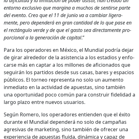
la difi­cul­tad y la lim­itación de poder asi­s­tir, han crea­do un
entorno exclu­si­vo que mar­gina a muchos de sen­tirse parte
del even­to. Creo que el 11 de junio va a cam­biar lig­era­
mente, pero depen­derá en gran can­ti­dad de lo que pase en
el rec­tán­gu­lo verde y de que el gas­to sea direc­ta­mente pro­
por­cional a la gen­eración de cap­i­tal
.”
Para los oper­adores en Méx­i­co, el Mundi­al podría dejar
de girar alrede­dor de la asis­ten­cia a los esta­dios y enfo­
carse más en cap­tar a los mil­lones de afi­ciona­dos que
seguirán los par­tidos des­de sus casas, bares y espa­cios
públi­cos. El tor­neo rep­re­sen­ta no solo un aumen­to
inmedi­a­to en la activi­dad de apues­tas, sino tam­bién
una opor­tu­nidad poco común para con­stru­ir fidel­i­dad a
largo pla­zo entre nuevos usuar­ios.
Según Romero, los oper­adores entien­den que el éxi­to
durante el Mundi­al depen­derá no solo de cam­pañas
agre­si­vas de mar­ket­ing, sino tam­bién de ofre­cer una
expe­ri­en­cia de apues­tas flu­i­da, dinámi­ca y capaz de