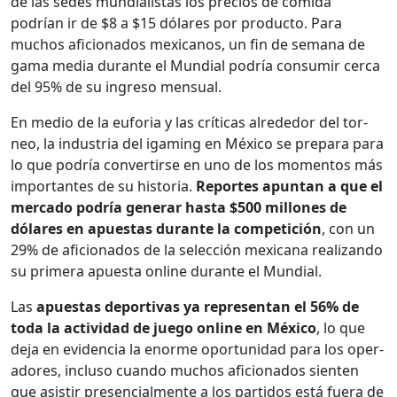
de las sedes mundi­al­is­tas los pre­cios de comi­da
podrían ir de $8 a $15 dólares por pro­duc­to. Para
muchos afi­ciona­dos mex­i­canos, un fin de sem­ana de
gama media durante el Mundi­al podría con­sumir cer­ca
del 95% de su ingre­so men­su­al.
En medio de la eufo­ria y las críti­cas alrede­dor del tor­
neo, la indus­tria del igam­ing en Méx­i­co se prepara para
lo que podría con­ver­tirse en uno de los momen­tos más
impor­tantes de su his­to­ria.
Reportes apun­tan a que el
mer­ca­do podría gener­ar has­ta $500 mil­lones de
dólares en apues­tas durante la com­peti­ción
, con un
29% de afi­ciona­dos de la selec­ción mex­i­cana real­izan­do
su primera apues­ta online durante el Mundi­al.
Las
apues­tas deporti­vas ya rep­re­sen­tan el 56% de
toda la activi­dad de juego online en Méx­i­co
, lo que
deja en evi­den­cia la enorme opor­tu­nidad para los oper­
adores, inclu­so cuan­do muchos afi­ciona­dos sien­ten
que asi­s­tir pres­en­cial­mente a los par­tidos está fuera de