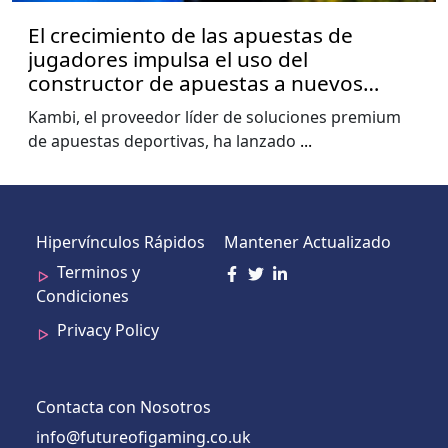
El crecimiento de las apuestas de
jugadores impulsa el uso del
constructor de apuestas a nuevos
niveles, muestra el informe de la Copa
Kambi, el proveedor líder de soluciones premium
del Mundo de Kambi
de apuestas deportivas, ha lanzado
...
Hipervínculos Rápidos
Mantener Actualizado
Terminos y
Condiciones
Privacy Policy
Contacta con Nosotros
info@futureofigaming.co.uk