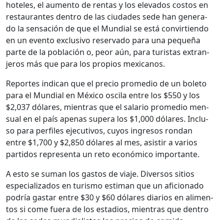
hote­les, el aumen­to de rentas y los ele­va­dos cos­tos en
restau­rantes den­tro de las ciu­dades sede han gen­er­a­
do la sen­sación de que el Mundi­al se está con­vir­tien­do
en un even­to exclu­si­vo reser­va­do para una pequeña
parte de la población o, peor aún, para tur­is­tas extran­
jeros más que para los pro­pios mex­i­canos.
Reportes indi­can que el pre­cio prome­dio de un bole­to
para el Mundi­al en Méx­i­co oscila entre los $550 y los
$2,037 dólares, mien­tras que el salario prome­dio men­
su­al en el país ape­nas supera los $1,000 dólares. Inclu­
so para per­files ejec­u­tivos, cuyos ingre­sos ron­dan
entre $1,700 y $2,850 dólares al mes, asi­s­tir a var­ios
par­tidos rep­re­sen­ta un reto económi­co impor­tante.
A esto se suman los gas­tos de via­je. Diver­sos sitios
espe­cial­iza­dos en tur­is­mo esti­man que un afi­ciona­do
podría gas­tar entre $30 y $60 dólares diar­ios en ali­men­
tos si come fuera de los esta­dios, mien­tras que den­tro