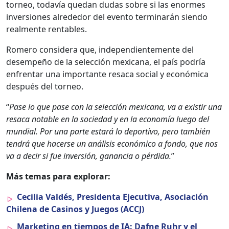
tor­neo, todavía quedan dudas sobre si las enormes
inver­siones alrede­dor del even­to ter­mi­narán sien­do
real­mente renta­bles.
Romero con­sid­era que, inde­pen­di­en­te­mente del
desem­peño de la selec­ción mex­i­cana, el país podría
enfrentar una impor­tante resaca social y económi­ca
después del tor­neo.
“
Pase lo que pase con la selec­ción mex­i­cana, va a exi­s­tir una
resaca notable en la sociedad y en la economía luego del
mundi­al. Por una parte estará lo deporti­vo, pero tam­bién
ten­drá que hac­erse un análi­sis económi­co a fon­do, que nos
va a decir si fue inver­sión, ganan­cia o pér­di­da.
”
Más temas para explo­rar:
Cecil­ia Valdés, Pres­i­den­ta Ejec­u­ti­va, Aso­ciación
Chile­na de Casi­nos y Jue­gos (ACCJ)
Mar­ket­ing en tiem­pos de IA: Dafne Ruhr y el