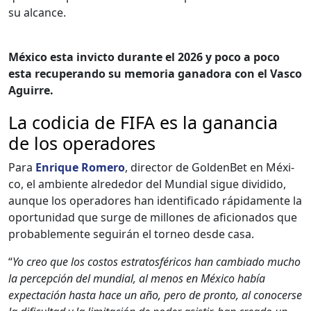
su alcance.
Méx­i­co esta invic­to durante el 2026 y poco a poco
esta recu­peran­do su memo­ria ganado­ra con el Vas­co
Aguirre.
La codicia de FIFA es la ganancia
de los operadores
Para
Enrique Romero
, direc­tor de Gold­en­Bet en Méx­i­
co, el ambi­ente alrede­dor del Mundi­al sigue divi­di­do,
aunque los oper­adores han iden­ti­fi­ca­do ráp­i­da­mente la
opor­tu­nidad que surge de mil­lones de afi­ciona­dos que
prob­a­ble­mente seguirán el tor­neo des­de casa.
“
Yo creo que los cos­tos estratos­féri­cos han cam­bi­a­do mucho
la per­cep­ción del mundi­al, al menos en Méx­i­co había
expectación has­ta hace un año, pero de pron­to, al cono­cerse