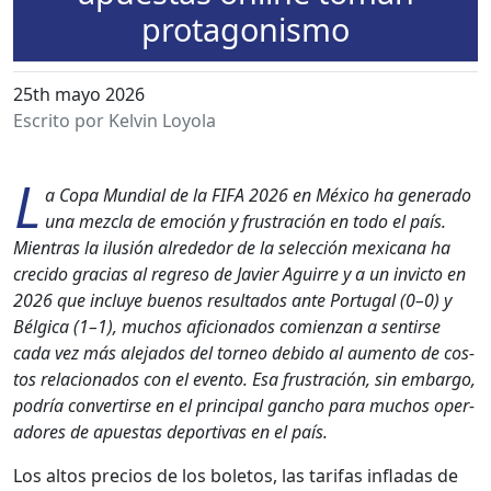
protagonismo
25th mayo 2026
Escrito por Kelvin Loyola
L
a Copa Mundi­al de la FIFA 2026 en Méx­i­co ha gen­er­a­do
una mez­cla de emo­ción y frus­tración en todo el país.
Mien­tras la ilusión alrede­dor de la selec­ción mex­i­cana ha
cre­ci­do gra­cias al regre­so de Javier Aguirre y a un invic­to en
2026 que incluye buenos resul­ta­dos ante Por­tu­gal (0–0) y
Bél­gi­ca (1–1), muchos afi­ciona­dos comien­zan a sen­tirse
cada vez más ale­ja­dos del tor­neo debido al aumen­to de cos­
tos rela­ciona­dos con el even­to. Esa frus­tración, sin embar­go,
podría con­ver­tirse en el prin­ci­pal gan­cho para muchos oper­
adores de apues­tas deporti­vas en el país.
Los altos pre­cios de los bole­tos, las tar­i­fas infladas de