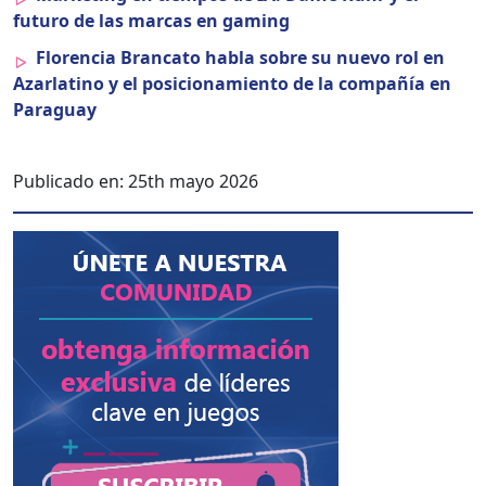
futuro de las mar­cas en gam­ing
Flo­ren­cia Bran­ca­to habla sobre su nue­vo rol en
Azarlati­no y el posi­cionamien­to de la com­pañía en
Paraguay
Publicado en:
25th mayo 2026