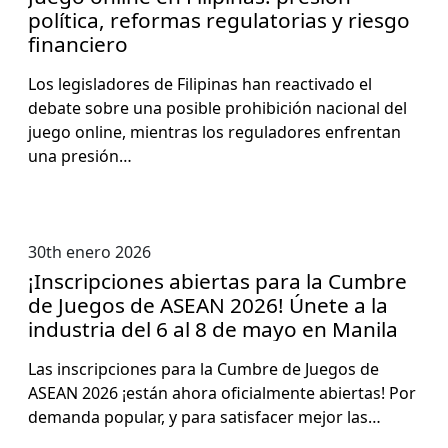
política, reformas regulatorias y riesgo
financiero
Los leg­is­ladores de Fil­ip­inas han reac­ti­va­do el
debate sobre una posi­ble pro­hibi­ción nacional del
juego online, mien­tras los reg­u­ladores enfrentan
una pre­sión…
30th enero 2026
¡Inscripciones abiertas para la Cumbre
de Juegos de ASEAN 2026! Únete a la
industria del 6 al 8 de mayo en Manila
Las inscrip­ciones para la Cum­bre de Jue­gos de
ASEAN 2026 ¡están aho­ra ofi­cial­mente abier­tas! Por
deman­da pop­u­lar, y para sat­is­fac­er mejor las…