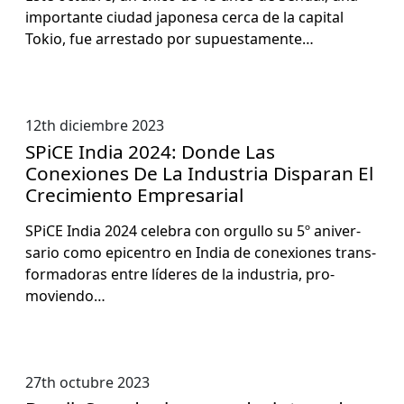
impor­tante ciu­dad japone­sa cer­ca de la cap­i­tal
Tokio, fue arresta­do por supues­ta­mente…
12th diciembre 2023
SPiCE India 2024: Donde Las
Conexiones De La Industria Disparan El
Crecimiento Empresarial
SPiCE India 2024 cel­e­bra con orgul­lo su 5º aniver­
sario como epi­cen­tro en India de conex­iones trans­
for­mado­ras entre líderes de la indus­tria, pro­
movien­do…
27th octubre 2023