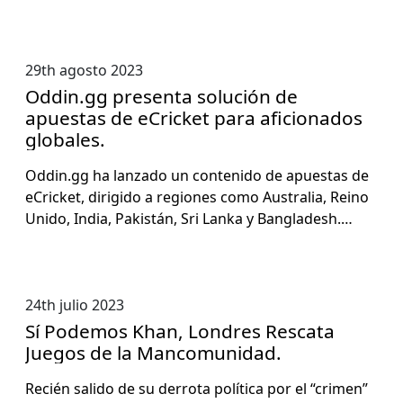
29th agosto 2023
Oddin.gg presenta solución de
apuestas de eCricket para aficionados
globales.
Oddin.gg ha lan­za­do un con­tenido de apues­tas de
eCrick­et, dirigi­do a regiones como Aus­tralia, Reino
Unido, India, Pak­istán, Sri Lan­ka y Bangladesh.…
24th julio 2023
Sí Podemos Khan, Londres Rescata
Juegos de la Mancomunidad.
Recién sali­do de su der­ro­ta políti­ca por el “crimen”