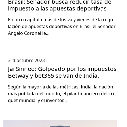
Brasil: Senador busca reducir tasa de
impuesto a las apuestas deportivas
En otro capí­tu­lo más de los va y vienes de la reg­u­
lación de apues­tas deporti­vas en Brasil el Senador
Ange­lo Coro­nel le…
3rd octubre 2023
Jai Sinned: Golpeado por los impuestos
Betway y bet365 se van de India.
Según la may­oría de las métri­c­as, India, la nación
más pobla­da del mun­do, el pilar financiero del crí­
quet mundi­al y el inven­tor…