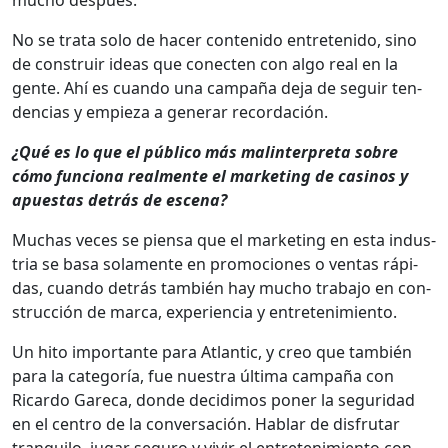
No se tra­ta solo de hac­er con­tenido entretenido, sino
de con­stru­ir ideas que conecten con algo real en la
gente. Ahí es cuan­do una cam­paña deja de seguir ten­
den­cias y empieza a gener­ar recor­dación.
¿Qué es lo que el públi­co más mal­in­ter­pre­ta sobre
cómo fun­ciona real­mente el mar­ket­ing de casi­nos y
apues­tas detrás de esce­na?
Muchas veces se pien­sa que el mar­ket­ing en esta indus­
tria se basa sola­mente en pro­mo­ciones o ven­tas ráp­i­
das, cuan­do detrás tam­bién hay mucho tra­ba­jo en con­
struc­ción de mar­ca, expe­ri­en­cia y entreten­imien­to.
Un hito impor­tante para Atlantic, y creo que tam­bién
para la cat­e­goría, fue nues­tra últi­ma cam­paña con
Ricar­do Gare­ca, donde decidi­mos pon­er la seguri­dad
en el cen­tro de la con­ver­sación. Hablar de dis­fru­tar
tran­qui­lo, jugar seguro y vivir el entreten­imien­to con