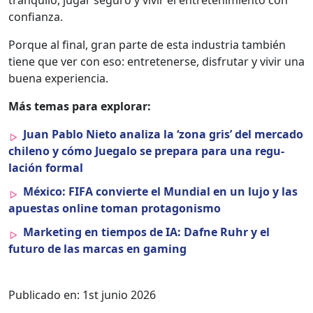
con­fi­an­za.
Porque al final, gran parte de esta indus­tria tam­bién
tiene que ver con eso: entreten­erse, dis­fru­tar y vivir una
bue­na expe­ri­en­cia.
Más temas para explo­rar:
Juan Pablo Nieto anal­iza la ‘zona gris’ del mer­ca­do
chileno y cómo Jue­ga­lo se prepara para una reg­u­
lación for­mal
Méx­i­co: FIFA con­vierte el Mundi­al en un lujo y las
apues­tas online toman pro­tag­o­nis­mo
Mar­ket­ing en tiem­pos de IA: Dafne Ruhr y el
futuro de las mar­cas en gam­ing
Publicado en:
1st junio 2026