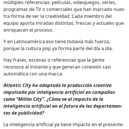
múlti­ples ref­er­en­cias: pelícu­las, video­jue­gos, series,
pro­gra­mas de TV o com­er­ciales que han mar­ca­do nues­
tra for­ma de ver la cre­ativi­dad. Cada miem­bro del
equipo apor­ta miradas dis­tin­tas, fres­cas y actuales que
enrique­cen el pro­ce­so.
Y en Lati­noaméri­ca eso tiene todavía más fuerza,
porque la cul­tura pop ya for­ma parte del día a día.
Hay fras­es, esce­nas o ref­er­en­cias que la gente
reconoce al instante y que gen­er­an conex­ión casi
automáti­ca con una mar­ca.
Atlantic City ha adop­ta­do la pro­duc­ción cre­ati­va
impul­sa­da por inteligen­cia arti­fi­cial en cam­pañas
como “Mil­lón City”. ¿Cómo ve el impacto de la
inteligen­cia arti­fi­cial en el futuro de los depar­ta­men­
tos de pub­li­ci­dad?
La inteligen­cia arti­fi­cial ya tiene impacto en el pre­sente.