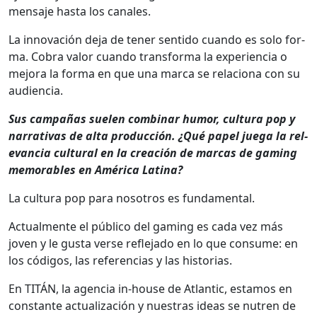
men­saje has­ta los canales.
La inno­vación deja de ten­er sen­ti­do cuan­do es solo for­
ma. Cobra val­or cuan­do trans­for­ma la expe­ri­en­cia o
mejo­ra la for­ma en que una mar­ca se rela­ciona con su
audi­en­cia.
Sus cam­pañas sue­len com­bi­nar humor, cul­tura pop y
nar­ra­ti­vas de alta pro­duc­ción. ¿Qué papel jue­ga la rel­
e­van­cia cul­tur­al en la creación de mar­cas de gam­ing
mem­o­rables en Améri­ca Lati­na?
La cul­tura pop para nosotros es fun­da­men­tal.
Actual­mente el públi­co del gam­ing es cada vez más
joven y le gus­ta verse refle­ja­do en lo que con­sume: en
los códi­gos, las ref­er­en­cias y las his­to­rias.
En TITÁN, la agen­cia in-house de Atlantic, esta­mos en
con­stante actu­al­ización y nues­tras ideas se nutren de