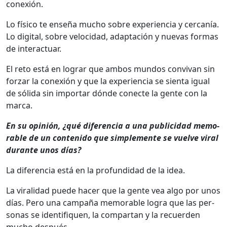
conex­ión.
Lo físi­co te enseña mucho sobre expe­ri­en­cia y cer­canía.
Lo dig­i­tal, sobre veloci­dad, adaptación y nuevas for­mas
de inter­ac­tu­ar.
El reto está en lograr que ambos mun­dos con­vi­van sin
forzar la conex­ión y que la expe­ri­en­cia se sien­ta igual
de sól­i­da sin impor­tar dónde conecte la gente con la
mar­ca.
En su opinión, ¿qué difer­en­cia a una pub­li­ci­dad mem­o­
rable de un con­tenido que sim­ple­mente se vuelve viral
durante unos días?
La difer­en­cia está en la pro­fun­di­dad de la idea.
La viral­i­dad puede hac­er que la gente vea algo por unos
días. Pero una cam­paña mem­o­rable logra que las per­
sonas se iden­ti­fiquen, la com­par­tan y la recuer­den
mucho después.