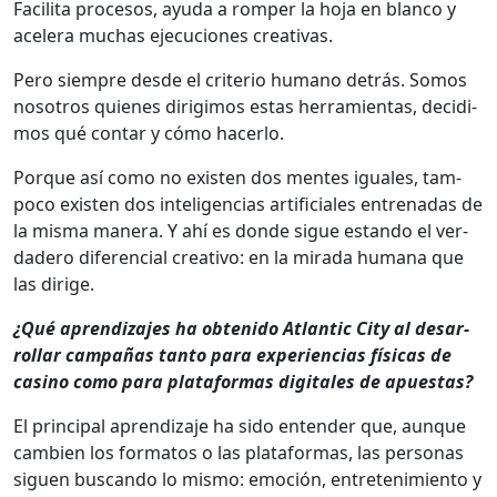
Facili­ta pro­ce­sos, ayu­da a romper la hoja en blan­co y
acel­era muchas eje­cu­ciones cre­ati­vas.
Pero siem­pre des­de el cri­te­rio humano detrás. Somos
nosotros quienes dirigi­mos estas her­ramien­tas, decidi­
mos qué con­tar y cómo hac­er­lo.
Porque así como no exis­ten dos mentes iguales, tam­
poco exis­ten dos inteligen­cias arti­fi­ciales entre­nadas de
la mis­ma man­era. Y ahí es donde sigue estando el ver­
dadero difer­en­cial cre­ati­vo: en la mira­da humana que
las dirige.
¿Qué apren­diza­jes ha obtenido Atlantic City al desar­
rol­lar cam­pañas tan­to para expe­ri­en­cias físi­cas de
casi­no como para platafor­mas dig­i­tales de apues­tas?
El prin­ci­pal apren­diza­je ha sido enten­der que, aunque
cam­bi­en los for­matos o las platafor­mas, las per­sonas
siguen bus­can­do lo mis­mo: emo­ción, entreten­imien­to y