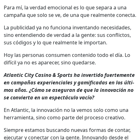
Para mí, la ver­dad emo­cional es lo que sep­a­ra a una
cam­paña que solo se ve, de una que real­mente conec­ta.
La pub­li­ci­dad ya no fun­ciona inven­tan­do necesi­dades,
sino enten­di­en­do de ver­dad a la gente: sus con­flic­tos,
sus códi­gos y lo que real­mente le impor­tan.
Hoy las per­sonas con­sumen con­tenido todo el día. Lo
difí­cil ya no es apare­cer, sino quedarse.
Atlantic City Casi­no & Sports ha inver­tido fuerte­mente
en cam­pañas expe­ri­en­ciales y gam­i­fi­cadas en los últi­
mos años. ¿Cómo se ase­gu­ran de que la inno­vación no
se con­vier­ta en un espec­tácu­lo vacío?
En Atlantic, la inno­vación no la vemos solo como una
her­ramien­ta, sino como parte del pro­ce­so cre­ati­vo.
Siem­pre esta­mos bus­can­do nuevas for­mas de con­tar,
eje­cu­tar y conec­tar con la gente. Inno­van­do des­de el