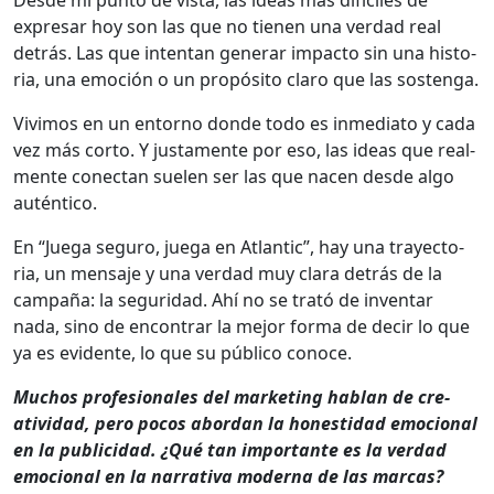
expre­sar hoy son las que no tienen una ver­dad real
detrás. Las que inten­tan gener­ar impacto sin una his­to­
ria, una emo­ción o un propósi­to claro que las sosten­ga.
Vivi­mos en un entorno donde todo es inmedi­a­to y cada
vez más cor­to. Y jus­ta­mente por eso, las ideas que real­
mente conectan sue­len ser las que nacen des­de algo
autén­ti­co.
En “Jue­ga seguro, jue­ga en Atlantic”, hay una trayec­to­
ria, un men­saje y una ver­dad muy clara detrás de la
cam­paña: la seguri­dad. Ahí no se trató de inven­tar
nada, sino de encon­trar la mejor for­ma de decir lo que
ya es evi­dente, lo que su públi­co conoce.
Muchos pro­fe­sion­ales del mar­ket­ing hablan de cre­
ativi­dad, pero pocos abor­dan la hon­esti­dad emo­cional
en la pub­li­ci­dad. ¿Qué tan impor­tante es la ver­dad
emo­cional en la nar­ra­ti­va mod­er­na de las mar­cas?