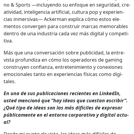
no & Sports —incluyen­do su enfoque en seguri­dad, cre­
ativi­dad, inteligen­cia arti­fi­cial, cul­tura pop y expe­ri­en­
cias inmer­si­vas— Ack­er­man expli­ca cómo estos ele­
men­tos con­ver­gen para con­stru­ir mar­cas mem­o­rables
den­tro de una indus­tria cada vez más dig­i­tal y com­pet­i­
ti­va.
Más que una con­ver­sación sobre pub­li­ci­dad, la entre­
vista pro­fun­diza en cómo los oper­adores de gam­ing
con­struyen con­fi­an­za, entreten­imien­to y conex­iones
emo­cionales tan­to en expe­ri­en­cias físi­cas como dig­i­
tales.
En una de sus pub­li­ca­ciones recientes en LinkedIn,
ust­ed men­cionó que “hay ideas que cues­tan escribir”.
¿Qué tipo de ideas son las más difí­ciles de expre­sar
públi­ca­mente en el entorno cor­po­ra­ti­vo y dig­i­tal actu­
al?
Des­de mi pun­to de vista, las ideas más difí­ciles de