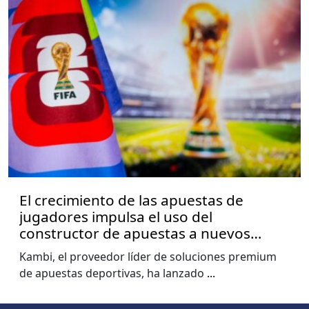
El crecimiento de las apuestas de
jugadores impulsa el uso del
constructor de apuestas a nuevos
niveles, muestra el informe de la Copa
Kambi, el proveedor líder de soluciones premium
del Mundo de Kambi
de apuestas deportivas, ha lanzado
...