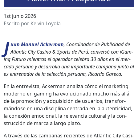
1st junio 2026
Escrito por Kelvin Loyola
J
uan Manuel Ack­er­man
, Coor­di­nador de Pub­li­ci­dad de
Atlantic City Casi­no & Sports de Perú, con­ver­só con iGam­
ing Futuro mien­tras el oper­ador cel­e­bra 30 años en el mer­
ca­do peru­ano y desar­rol­la una impor­tante cam­paña jun­to al
ex entre­nador de la selec­ción peru­a­na, Ricar­do Gare­ca.
En la entre­vista, Ack­er­man anal­iza cómo el mar­ket­ing
mod­er­no en gam­ing ha evolu­ciona­do mucho más allá
de la pro­mo­ción y adquisi­ción de usuar­ios, trans­for­
mán­dose en una dis­ci­plina cen­tra­da en la aut­en­ti­ci­dad,
la conex­ión emo­cional, la rel­e­van­cia cul­tur­al y la con­
struc­ción de mar­ca a largo pla­zo.
A través de las cam­pañas recientes de Atlantic City Casi­