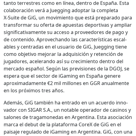
tan­to ter­restres como en línea, den­tro de España. Esta
colab­o­ración verá a Jueg­ging adop­tar la com­ple­ta
X‑Suite de GiG, un movimien­to que está prepara­do para
trans­for­mar su ofer­ta de apues­tas deporti­vas y ampli­ar
sig­ni­fica­ti­va­mente su acce­so a provee­dores de pago y
de con­tenido. Aprovechan­do las car­ac­terís­ti­cas escal­
ables y cen­tradas en el usuario de GiG, Jueg­ging tiene
como obje­ti­vo mejo­rar la adquisi­ción y reten­ción de
jugadores, aceleran­do así su crec­imien­to den­tro del
mer­ca­do español. Según las pre­vi­siones de la DGOJ, se
espera que el sec­tor de iGam­ing en España genere
aprox­i­mada­mente €2 mil mil­lones en GGR anual­mente
en los próx­i­mos tres años.
Además, GiG tam­bién ha entra­do en un acuer­do inno­
vador con SIGAR S.A., un notable oper­ador de casi­nos y
salones de trag­a­monedas en Argenti­na. Esta aso­ciación
mar­ca el debut de la platafor­ma CoreX de GiG en el
paisaje reg­u­la­do de iGam­ing en Argenti­na. GiG, con una