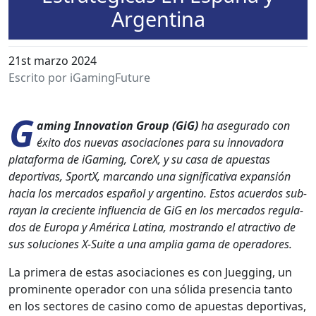
Argentina
21st marzo 2024
Escrito por iGamingFuture
G
am­ing Inno­va­tion Group (GiG)
ha ase­gu­ra­do con
éxi­to dos nuevas aso­cia­ciones para su inno­vado­ra
platafor­ma de iGam­ing, CoreX, y su casa de apues­tas
deporti­vas, SportX, mar­can­do una sig­ni­fica­ti­va expan­sión
hacia los mer­ca­dos español y argenti­no. Estos acuer­dos sub­
rayan la cre­ciente influ­en­cia de GiG en los mer­ca­dos reg­u­la­
dos de Europa y Améri­ca Lati­na, mostran­do el atrac­ti­vo de
sus solu­ciones X‑Suite a una amplia gama de oper­adores.
La primera de estas aso­cia­ciones es con Jueg­ging, un
promi­nente oper­ador con una sól­i­da pres­en­cia tan­to
en los sec­tores de casi­no como de apues­tas deporti­vas,