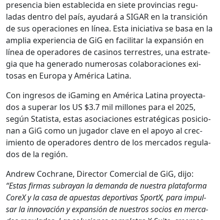
pres­en­cia bien estable­ci­da en siete provin­cias reg­u­
ladas den­tro del país, ayu­dará a SIGAR en la tran­si­ción
de sus opera­ciones en línea. Esta ini­cia­ti­va se basa en la
amplia expe­ri­en­cia de GiG en facil­i­tar la expan­sión en
línea de oper­adores de casi­nos ter­restres, una estrate­
gia que ha gen­er­a­do numerosas colab­o­ra­ciones exi­
tosas en Europa y Améri­ca Lati­na.
Con ingre­sos de iGam­ing en Améri­ca Lati­na proyec­ta­
dos a super­ar los US $3.7 mil mil­lones para el 2025,
según Sta­tista, estas aso­cia­ciones estratég­i­cas posi­cio­
nan a GiG como un jugador clave en el apoyo al crec­
imien­to de oper­adores den­tro de los mer­ca­dos reg­u­la­
dos de la región.
Andrew Cochrane, Direc­tor Com­er­cial de GiG, dijo:
“Estas fir­mas sub­rayan la deman­da de nues­tra platafor­ma
CoreX y la casa de apues­tas deporti­vas SportX, para impul­
sar la inno­vación y expan­sión de nue­stros socios en mer­ca­