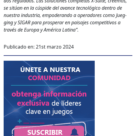
dos reg­u­la­dos. Las solu­ciones com­ple­tas X‑Suite, creemos,
se sitúan en la cúspi­de del avance tec­nológi­co den­tro de
nues­tra indus­tria, empoderan­do a oper­adores como Jueg­
ging y SIGAR para pros­per­ar en paisajes com­pet­i­tivos a
través de Europa y Améri­ca Lati­na”.
Publicado en:
21st marzo 2024