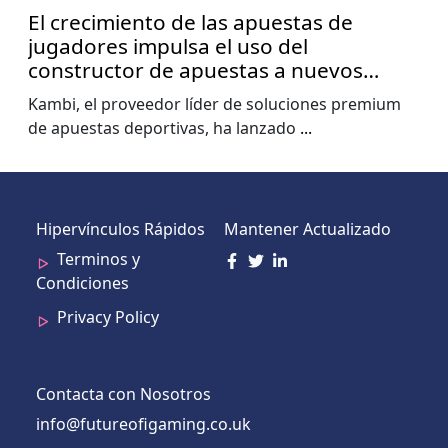
El crecimiento de las apuestas de
jugadores impulsa el uso del
constructor de apuestas a nuevos
niveles, muestra el informe de la Copa
Kambi, el proveedor líder de soluciones premium
del Mundo de Kambi
de apuestas deportivas, ha lanzado
...
Hipervínculos Rápidos
Mantener Actualizado
Terminos y
Condiciones
Privacy Policy
Contacta con Nosotros
info@futureofigaming.co.uk