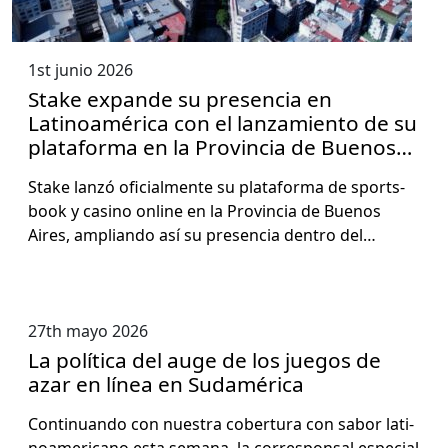
1st junio 2026
Stake expande su presencia en
Latinoamérica con el lanzamiento de su
plataforma en la Provincia de Buenos
Aires
Stake lanzó ofi­cial­mente su platafor­ma de sports­
book y casi­no online en la Provin­cia de Buenos
Aires, amplian­do así su pres­en­cia den­tro del…
27th mayo 2026
La política del auge de los juegos de
azar en línea en Sudamérica
Con­tin­uan­do con nues­tra cober­tu­ra con sabor lati­
noamer­i­cano esta sem­ana, la cor­re­spon­sal espe­cial