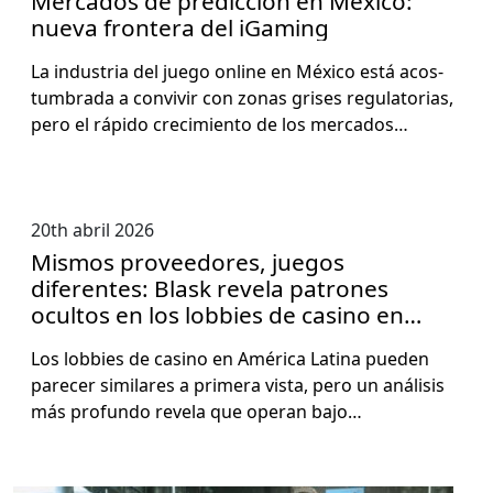
Mercados de predicción en México:
nueva frontera del iGaming
La indus­tria del juego online en Méx­i­co está acos­
tum­bra­da a con­vivir con zonas gris­es reg­u­la­to­rias,
pero el rápi­do crec­imien­to de los mer­ca­dos…
20th abril 2026
Mismos proveedores, juegos
diferentes: Blask revela patrones
ocultos en los lobbies de casino en
LATAM
Los lob­bies de casi­no en Améri­ca Lati­na pueden
pare­cer sim­i­lares a primera vista, pero un análi­sis
más pro­fun­do rev­ela que oper­an bajo…