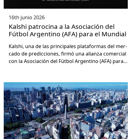
16th junio 2026
Kalshi patrocina a la Asociación del
Fútbol Argentino (AFA) para el Mundial
Kalshi, una de las prin­ci­pales platafor­mas del mer­
ca­do de predic­ciones, fir­mó una alian­za com­er­cial
con la Aso­ciación del Fút­bol Argenti­no (AFA) para…