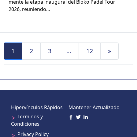
mente la eta­pa inau­gur­al del Bloko Padel Tour
2026, reunien­do…
Navegación de Entradas
1
2
3
…
12
»
Hipervínculos Rápidos
Mantener Actualizado
Terminos y
Condiciones
Privacy Policy