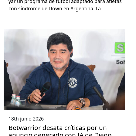
yar un pro­gra­ma de fút­bol adap­ta­do para atle­tas
con sín­drome de Down en Argenti­na. La…
18th junio 2026
Betwarrior desata críticas por un
anuncio generado con IA de Diego