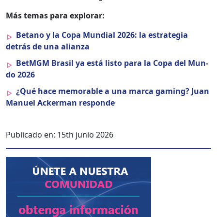
Más temas para explo­rar:
Betano y la Copa Mundi­al 2026: la estrate­gia
detrás de una alian­za
Bet­MGM Brasil ya está lis­to para la Copa del Mun­
do 2026
¿Qué hace mem­o­rable a una mar­ca gam­ing? Juan
Manuel Ack­er­man responde
Publicado en:
15th junio 2026