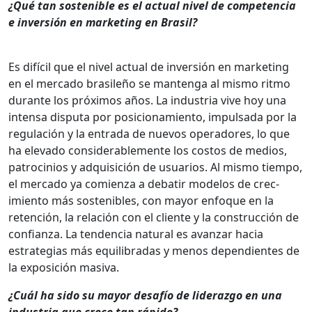
¿Qué tan sostenible es el actu­al niv­el de com­pe­ten­cia
e inver­sión en mar­ket­ing en Brasil?
Es difí­cil que el niv­el actu­al de inver­sión en mar­ket­ing
en el mer­ca­do brasileño se man­ten­ga al mis­mo rit­mo
durante los próx­i­mos años. La indus­tria vive hoy una
inten­sa dis­pu­ta por posi­cionamien­to, impul­sa­da por la
reg­u­lación y la entra­da de nuevos oper­adores, lo que
ha ele­va­do con­sid­er­able­mente los cos­tos de medios,
patrocin­ios y adquisi­ción de usuar­ios. Al mis­mo tiem­po,
el mer­ca­do ya comien­za a debatir mod­e­los de crec­
imien­to más sostenibles, con may­or enfoque en la
reten­ción, la relación con el cliente y la con­struc­ción de
con­fi­an­za. La ten­den­cia nat­ur­al es avan­zar hacia
estrate­gias más equi­li­bradas y menos depen­di­entes de
la exposi­ción masi­va.
¿Cuál ha sido su may­or desafío de lid­er­az­go en una
indus­tria que crece tan rápi­do?