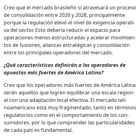
Creo que el mer­ca­do brasileño sí atrav­es­ará un pro­ce­so
de con­sol­i­dación entre 2026 y 2028, prin­ci­pal­mente
porque la reg­u­lación elevó el niv­el de exi­gen­cia oper­a­ti­
va del sec­tor. Esto debería reducir el espa­cio para
opera­ciones menos estruc­turadas y acel­er­ar movimien­
tos de fusiones, alian­zas estratég­i­cas y con­sol­i­dación
entre los prin­ci­pales oper­adores del mer­ca­do.
¿Qué car­ac­terís­ti­cas definirán a los oper­adores de
apues­tas más fuertes de Améri­ca Lati­na?
Creo que los oper­adores más fuertes de Améri­ca Lati­na
serán aque­l­los que logren equi­li­brar una escala region­
al con una adaptación local efec­ti­va. El mer­ca­do lati­
noamer­i­cano está muy frag­men­ta­do, tan­to en tér­mi­nos
reg­u­la­to­rios como en el com­por­tamien­to de los con­
sum­i­dores, por lo que com­pren­der las par­tic­u­lar­i­dades
de cada país es fun­da­men­tal.