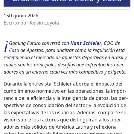
15th junio 2026
Escrito por Kelvin Loyola
i
Gam­ing Futuro con­ver­só con
Hans Schleier
, COO de
Casa de Apos­tas, para analizar cómo la reg­u­lación está
redefinien­do el mer­ca­do de apues­tas deporti­vas en Brasil y
cuáles son los prin­ci­pales desafíos que enfrentan los oper­
adores en un entorno cada vez más com­pet­i­ti­vo y exi­gente.
Durante la entre­vista, Schleier abor­da el impacto del
cumplim­ien­to nor­ma­ti­vo en las opera­ciones, la impor­
tan­cia de la efi­cien­cia y la inteligen­cia de datos, las per­
spec­ti­vas de con­sol­i­dación del sec­tor y la evolu­ción de
las expec­ta­ti­vas de los usuar­ios. Además, com­parte su
visión sobre los fac­tores que dis­tin­guirán a los oper­
adores más sóli­dos de Améri­ca Lati­na y reflex­iona
sobre los desafíos de lid­er­az­go y crec­imien­to en una