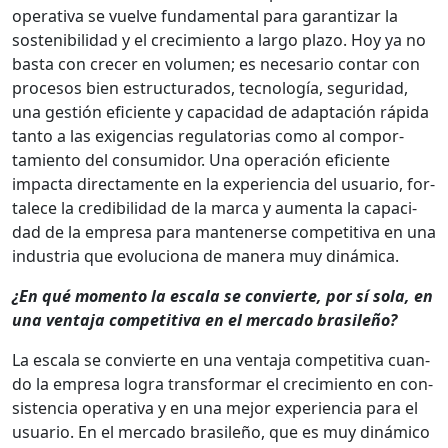
oper­a­ti­va se vuelve fun­da­men­tal para garan­ti­zar la
sosteni­bil­i­dad y el crec­imien­to a largo pla­zo. Hoy ya no
bas­ta con cre­cer en vol­u­men; es nece­sario con­tar con
pro­ce­sos bien estruc­tura­dos, tec­nología, seguri­dad,
una gestión efi­ciente y capaci­dad de adaptación ráp­i­da
tan­to a las exi­gen­cias reg­u­la­to­rias como al com­por­
tamien­to del con­sum­i­dor. Una operación efi­ciente
impacta direc­ta­mente en la expe­ri­en­cia del usuario, for­
t­alece la cred­i­bil­i­dad de la mar­ca y aumen­ta la capaci­
dad de la empre­sa para man­ten­erse com­pet­i­ti­va en una
indus­tria que evolu­ciona de man­era muy dinámi­ca.
¿En qué momen­to la escala se con­vierte, por sí sola, en
una ven­ta­ja com­pet­i­ti­va en el mer­ca­do brasileño?
La escala se con­vierte en una ven­ta­ja com­pet­i­ti­va cuan­
do la empre­sa logra trans­for­mar el crec­imien­to en con­
sis­ten­cia oper­a­ti­va y en una mejor expe­ri­en­cia para el
usuario. En el mer­ca­do brasileño, que es muy dinámi­co