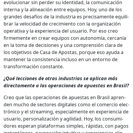
evolu­cionar sin perder su iden­ti­dad, la comu­ni­cación
inter­na y la alin­eación entre equipos. Hoy, uno de los
grandes desafíos de la indus­tria es pre­cisa­mente equi­li­
brar la veloci­dad de crec­imien­to con la orga­ni­zación
oper­a­ti­va y la expe­ri­en­cia del usuario. Por eso creo
firme­mente en crear equipos con autonomía, cer­canía
en la toma de deci­siones y una com­pren­sión clara de
los obje­tivos de Casa de Apos­tas, porque eso ayu­da a
man­ten­er la con­sis­ten­cia inclu­so en un entorno de
trans­for­ma­ción con­stante.
¿Qué lec­ciones de otras indus­trias se apli­can más
direc­ta­mente a las opera­ciones de apues­tas en Brasil?
Creo que las opera­ciones de apues­tas en Brasil apren­
den mucho de sec­tores dig­i­tales como el com­er­cio elec­
tróni­co y el stream­ing, espe­cial­mente en expe­ri­en­cia de
usuario, per­son­al­ización y agili­dad. Hoy, los con­sum­i­
dores esper­an platafor­mas sim­ples, ráp­i­das, con pagos
instan­tá­neos, nave­gación intu­iti­va y expe­ri­en­cias alin­