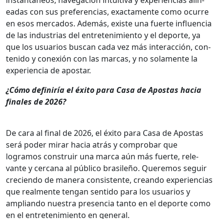
eadas con sus pref­er­en­cias, exac­ta­mente como ocurre
en esos mer­ca­dos. Además, existe una fuerte influ­en­cia
de las indus­trias del entreten­imien­to y el deporte, ya
que los usuar­ios bus­can cada vez más inter­ac­ción, con­
tenido y conex­ión con las mar­cas, y no sola­mente la
expe­ri­en­cia de apos­tar.
¿Cómo definiría el éxi­to para Casa de Apos­tas hacia
finales de 2026?
De cara al final de 2026, el éxi­to para Casa de Apos­tas
será poder mirar hacia atrás y com­pro­bar que
logramos con­stru­ir una mar­ca aún más fuerte, rel­e­
vante y cer­cana al públi­co brasileño. Quer­e­mos seguir
cre­cien­do de man­era con­sis­tente, cre­an­do expe­ri­en­cias
que real­mente ten­gan sen­ti­do para los usuar­ios y
amplian­do nues­tra pres­en­cia tan­to en el deporte como
en el entreten­imien­to en gen­er­al.