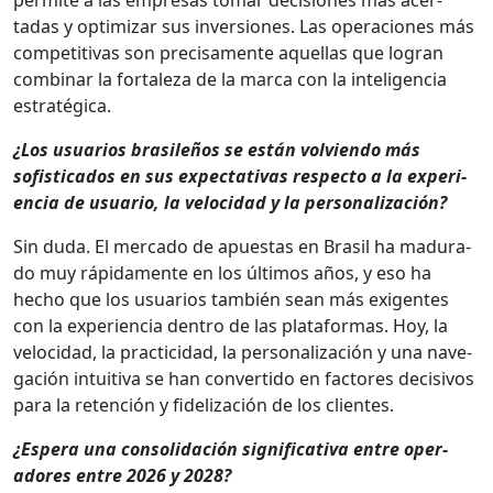
tadas y opti­mizar sus inver­siones. Las opera­ciones más
com­pet­i­ti­vas son pre­cisa­mente aque­l­las que logran
com­bi­nar la for­t­aleza de la mar­ca con la inteligen­cia
estratég­i­ca.
¿Los usuar­ios brasileños se están volvien­do más
sofisti­ca­dos en sus expec­ta­ti­vas respec­to a la expe­ri­
en­cia de usuario, la veloci­dad y la per­son­al­ización?
Sin duda. El mer­ca­do de apues­tas en Brasil ha madu­ra­
do muy ráp­i­da­mente en los últi­mos años, y eso ha
hecho que los usuar­ios tam­bién sean más exi­gentes
con la expe­ri­en­cia den­tro de las platafor­mas. Hoy, la
veloci­dad, la prac­ti­ci­dad, la per­son­al­ización y una nave­
gación intu­iti­va se han con­ver­tido en fac­tores deci­sivos
para la reten­ción y fidelización de los clientes.
¿Espera una con­sol­i­dación sig­ni­fica­ti­va entre oper­
adores entre 2026 y 2028?