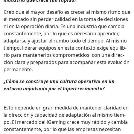
Creo que el may­or desafío es cre­cer al mis­mo rit­mo que
el mer­ca­do sin perder cal­i­dad en la toma de deci­siones
ni en la operación diaria. Es una indus­tria que cam­bia
con­stan­te­mente, por lo que es nece­sario apren­der,
adap­tarse y ajus­tar el rum­bo todo el tiem­po. Al mis­mo
tiem­po, lid­er­ar equipos en este con­tex­to exige equi­lib­
rio para man­ten­er­los com­pro­meti­dos, con una direc­
ción clara y prepara­dos para acom­pañar esta evolu­ción
per­ma­nente.
¿Cómo se con­struye una cul­tura oper­a­ti­va en un
entorno impul­sa­do por el hiper­crec­imien­to?
Esto depende en gran medi­da de man­ten­er clar­i­dad en
la direc­ción y capaci­dad de adaptación al mis­mo tiem­
po. El mer­ca­do del iGam­ing crece muy rápi­do y cam­bia
con­stan­te­mente, por lo que las empre­sas nece­si­tan