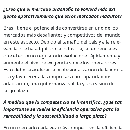
¿Cree que el mer­ca­do brasileño se volverá más exi­
gente oper­a­ti­va­mente que otros mer­ca­dos maduros?
Brasil tiene el poten­cial de con­ver­tirse en uno de los
mer­ca­dos más desafi­antes y com­pet­i­tivos del mun­do
en este aspec­to. Debido al tamaño del país y a la rel­e­
van­cia que ha adquiri­do la indus­tria, la ten­den­cia es
que el entorno reg­u­la­to­rio evolu­cione ráp­i­da­mente y
aumente el niv­el de exi­gen­cia sobre los oper­adores.
Esto debería acel­er­ar la pro­fe­sion­al­ización de la indus­
tria y favore­cer a las empre­sas con capaci­dad de
adaptación, una gob­er­nan­za sól­i­da y una visión de
largo pla­zo.
A medi­da que la com­pe­ten­cia se inten­si­fi­ca, ¿qué tan
impor­tante se vuelve la efi­cien­cia oper­a­ti­va para la
rentabil­i­dad y la sosteni­bil­i­dad a largo pla­zo?
En un mer­ca­do cada vez más com­pet­i­ti­vo, la efi­cien­cia