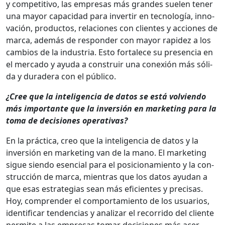
y com­pet­i­ti­vo, las empre­sas más grandes sue­len ten­er
una may­or capaci­dad para inver­tir en tec­nología, inno­
vación, pro­duc­tos, rela­ciones con clientes y acciones de
mar­ca, además de respon­der con may­or rapi­dez a los
cam­bios de la indus­tria. Esto for­t­alece su pres­en­cia en
el mer­ca­do y ayu­da a con­stru­ir una conex­ión más sól­i­
da y duradera con el públi­co.
¿Cree que la inteligen­cia de datos se está volvien­do
más impor­tante que la inver­sión en mar­ket­ing para la
toma de deci­siones oper­a­ti­vas?
En la prác­ti­ca, creo que la inteligen­cia de datos y la
inver­sión en mar­ket­ing van de la mano. El mar­ket­ing
sigue sien­do esen­cial para el posi­cionamien­to y la con­
struc­ción de mar­ca, mien­tras que los datos ayu­dan a
que esas estrate­gias sean más efi­cientes y pre­cisas.
Hoy, com­pren­der el com­por­tamien­to de los usuar­ios,
iden­ti­ficar ten­den­cias y analizar el recor­ri­do del cliente
per­mite a las empre­sas tomar deci­siones más acer­