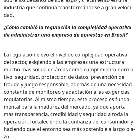
indus­tria que con­tinúa trans­for­mán­dose a gran veloci­
dad.
¿Cómo cam­bió la reg­u­lación la com­ple­ji­dad oper­a­ti­va
de admin­is­trar una empre­sa de apues­tas en Brasil?
La reg­u­lación elevó el niv­el de com­ple­ji­dad oper­a­ti­va
del sec­tor, exigien­do a las empre­sas una estruc­tura
mucho más sól­i­da en áreas como cumplim­ien­to nor­ma­
ti­vo, seguri­dad, pro­tec­ción de datos, pre­ven­ción del
fraude y juego respon­s­able, además de una necesi­dad
con­stante de mon­i­toreo y adaptación a las exi­gen­cias
reg­u­la­to­rias. Al mis­mo tiem­po, este pro­ce­so es fun­da­
men­tal para la madurez del mer­ca­do, ya que apor­ta
más trans­paren­cia, cred­i­bil­i­dad y seguri­dad a toda la
operación, for­t­ale­cien­do la con­fi­an­za del con­sum­i­dor y
hacien­do que el entorno sea más sostenible a largo pla­
zo.