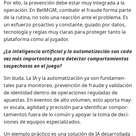
Por ello, la pre­ven­ción debe estar muy integra­da a la
operación. En Bet­MGM, com­bat­ir el fraude for­ma parte
de la ruti­na, no solo una reac­ción ante el prob­le­ma. Es
un esfuer­zo proac­ti­vo y con­stante, guia­do por datos,
tec­nología y reglas muy claras para pro­te­ger tan­to la
platafor­ma como al jugador.
¿La inteligen­cia arti­fi­cial y la autom­a­ti­zación son cada
vez más impor­tantes para detec­tar com­por­tamien­tos
sospe­chosos en el juego?
Sin duda. La IA y la autom­a­ti­zación ya son fun­da­men­
tales para mon­i­toreo, pre­ven­ción de fraude y val­i­dación
de iden­ti­dad den­tro de opera­ciones reg­u­ladas de
apues­tas. En even­tos de alto vol­u­men, esto apor­ta may­
or escala, agili­dad y pre­cisión para iden­ti­ficar com­por­
tamien­tos fuera de lo común y apo­yar la toma de deci­
siones de equipos espe­cial­iza­dos.
Un ejem­p­lo prác­ti­co es una solu­ción de IA desar­rol­la­da