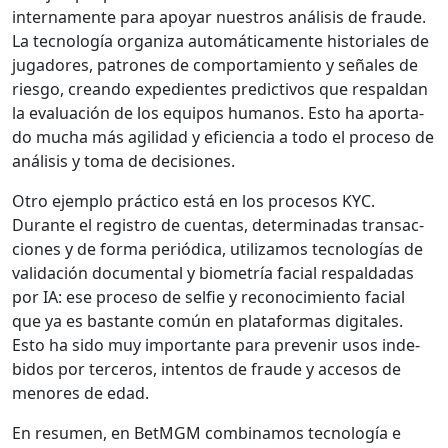
inter­na­mente para apo­yar nue­stros análi­sis de fraude.
La tec­nología orga­ni­za automáti­ca­mente his­to­ri­ales de
jugadores, patrones de com­por­tamien­to y señales de
ries­go, cre­an­do expe­di­entes pre­dic­tivos que respal­dan
la eval­u­ación de los equipos humanos. Esto ha apor­ta­
do mucha más agili­dad y efi­cien­cia a todo el pro­ce­so de
análi­sis y toma de deci­siones.
Otro ejem­p­lo prác­ti­co está en los pro­ce­sos KYC.
Durante el reg­istro de cuen­tas, deter­mi­nadas transac­
ciones y de for­ma per­iódi­ca, uti­lizamos tec­nologías de
val­i­dación doc­u­men­tal y bio­metría facial respal­dadas
por IA: ese pro­ce­so de self­ie y reconocimien­to facial
que ya es bas­tante común en platafor­mas dig­i­tales.
Esto ha sido muy impor­tante para pre­venir usos inde­
bidos por ter­ceros, inten­tos de fraude y acce­sos de
menores de edad.
En resumen, en Bet­MGM com­bi­namos tec­nología e