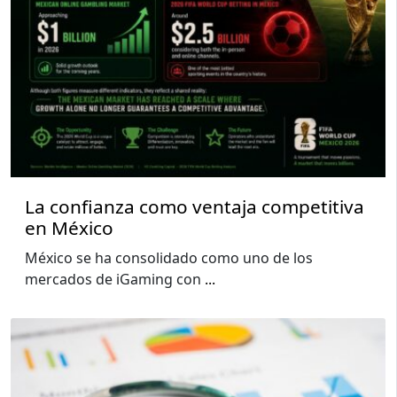
La confianza como ventaja competitiva
en México
México se ha consolidado como uno de los
mercados de iGaming con
...