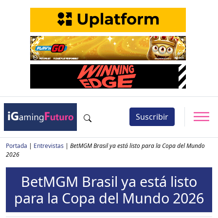
Suscribir
Portada
|
Entrevistas
|
BetMGM Brasil ya está listo para la Copa del Mundo
2026
BetMGM Brasil ya está listo
para la Copa del Mundo 2026