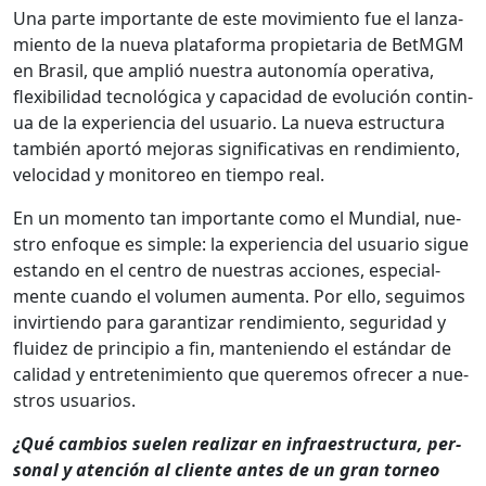
Una parte impor­tante de este movimien­to fue el lan­za­
mien­to de la nue­va platafor­ma propi­etaria de Bet­MGM
en Brasil, que amplió nues­tra autonomía oper­a­ti­va,
flex­i­bil­i­dad tec­nológ­i­ca y capaci­dad de evolu­ción con­tin­
ua de la expe­ri­en­cia del usuario. La nue­va estruc­tura
tam­bién aportó mejo­ras sig­ni­fica­ti­vas en rendimien­to,
veloci­dad y mon­i­toreo en tiem­po real.
En un momen­to tan impor­tante como el Mundi­al, nue­
stro enfoque es sim­ple: la expe­ri­en­cia del usuario sigue
estando en el cen­tro de nues­tras acciones, espe­cial­
mente cuan­do el vol­u­men aumen­ta. Por ello, seguimos
invir­tien­do para garan­ti­zar rendimien­to, seguri­dad y
flu­idez de prin­ci­pio a fin, man­te­nien­do el están­dar de
cal­i­dad y entreten­imien­to que quer­e­mos ofre­cer a nue­
stros usuar­ios.
¿Qué cam­bios sue­len realizar en infraestruc­tura, per­
son­al y aten­ción al cliente antes de un gran tor­neo