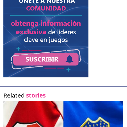
Related
stories