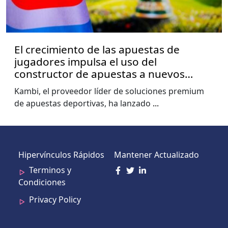
El crecimiento de las apuestas de
jugadores impulsa el uso del
constructor de apuestas a nuevos
niveles, muestra el informe de la Copa
Kambi, el proveedor líder de soluciones premium
del Mundo de Kambi
de apuestas deportivas, ha lanzado
...
Hipervínculos Rápidos
Mantener Actualizado
Terminos y
Condiciones
Privacy Policy