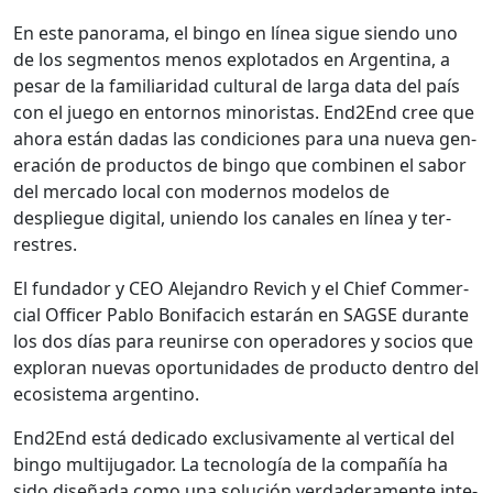
En este panora­ma, el bin­go en línea sigue sien­do uno
de los seg­men­tos menos explota­dos en Argenti­na, a
pesar de la famil­iari­dad cul­tur­al de larga data del país
con el juego en entornos minoris­tas. End2End cree que
aho­ra están dadas las condi­ciones para una nue­va gen­
eración de pro­duc­tos de bin­go que com­bi­nen el sabor
del mer­ca­do local con mod­er­nos mod­e­los de
despliegue dig­i­tal, unien­do los canales en línea y ter­
restres.
El fun­dador y CEO Ale­jan­dro Revich y el Chief Com­mer­
cial Offi­cer Pablo Boni­faci­ch estarán en SAGSE durante
los dos días para reunirse con oper­adores y socios que
explo­ran nuevas opor­tu­nidades de pro­duc­to den­tro del
eco­sis­tema argenti­no.
End2End está ded­i­ca­do exclu­si­va­mente al ver­ti­cal del
bin­go mul­ti­ju­gador. La tec­nología de la com­pañía ha
sido dis­eña­da como una solu­ción ver­dadera­mente inte­