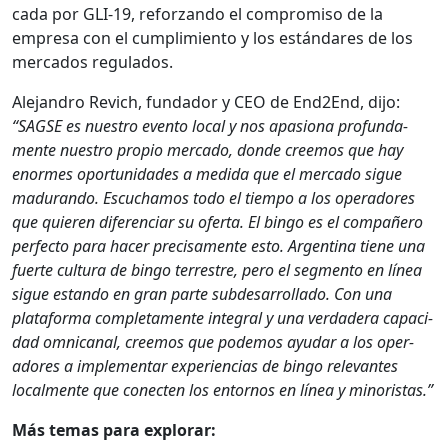
ca­da por GLI-19, reforzan­do el com­pro­miso de la
empre­sa con el cumplim­ien­to y los están­dares de los
mer­ca­dos reg­u­la­dos.
Ale­jan­dro Revich, fun­dador y CEO de End2End, dijo:
“SAGSE es nue­stro even­to local y nos apa­siona pro­fun­da­
mente nue­stro pro­pio mer­ca­do, donde creemos que hay
enormes opor­tu­nidades a medi­da que el mer­ca­do sigue
madu­ran­do. Escuchamos todo el tiem­po a los oper­adores
que quieren difer­en­ciar su ofer­ta. El bin­go es el com­pañero
per­fec­to para hac­er pre­cisa­mente esto. Argenti­na tiene una
fuerte cul­tura de bin­go ter­restre, pero el seg­men­to en línea
sigue estando en gran parte sub­de­sar­rol­la­do. Con una
platafor­ma com­ple­ta­mente inte­gral y una ver­dadera capaci­
dad omni­canal, creemos que podemos ayu­dar a los oper­
adores a imple­men­tar expe­ri­en­cias de bin­go rel­e­vantes
local­mente que conecten los entornos en línea y minoris­tas.”
Más temas para explo­rar: