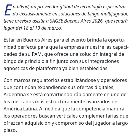
E
nd2End, un provee­dor glob­al de tec­nología espe­cial­iza­
do exclu­si­va­mente en solu­ciones de bin­go mul­ti­ju­gador,
tiene pre­vis­to asi­s­tir a SAGSE Buenos Aires 2026, que ten­drá
lugar del 18 al 19 de mar­zo.
Estar en Buenos Aires para el even­to brin­da la opor­tu­
nidad per­fec­ta para que la empre­sa muestre las capaci­
dades de su PAM, que ofrece una solu­ción inte­gral de
bin­go de prin­ci­pio a fin jun­to con sus inte­gra­ciones
agnós­ti­cas de platafor­ma ya bien estable­ci­das.
Con mar­cos reg­u­la­to­rios esta­bi­lizán­dose y oper­adores
que con­tinúan expan­di­en­do sus ofer­tas dig­i­tales,
Argenti­na se está con­vir­tien­do ráp­i­da­mente en uno de
los mer­ca­dos más estruc­tural­mente avan­za­dos de
Améri­ca Lati­na. A medi­da que la com­pe­ten­cia madu­ra,
los oper­adores bus­can ver­ti­cales com­ple­men­tarias que
ofrez­can adquisi­ción y com­pro­miso del jugador a largo
pla­zo.