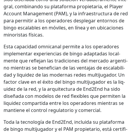
gral, com­bi­nan­do su platafor­ma propi­etaria, el Play­er
Account Man­age­ment (PAM), y la infraestruc­tura de red
para per­mi­tir a los oper­adores desple­gar entornos de
bin­go escal­ables en móviles, en línea y en ubi­ca­ciones
minoris­tas físi­cas.
Esta capaci­dad omni­canal per­mite a los oper­adores
imple­men­tar expe­ri­en­cias de bin­go adap­tadas local­
mente que refle­jan las tradi­ciones del mer­ca­do argenti­
no mien­tras se ben­e­fi­cian de las ven­ta­jas de escal­a­bil­i­
dad y liq­uidez de las mod­er­nas redes mul­ti­ju­gador. Un
fac­tor clave en el éxi­to del bin­go mul­ti­ju­gador es la liq­
uidez de la red, y la arqui­tec­tura de End2End ha sido
dis­eña­da con mod­e­los de red flex­i­bles que per­miten la
liq­uidez com­par­ti­da entre los oper­adores mien­tras se
mantiene el con­trol reg­u­la­to­rio y com­er­cial.
Toda la tec­nología de End2End, inclu­i­da su platafor­ma
de bin­go mul­ti­ju­gador y el PAM propi­etario, está cer­ti­fi­