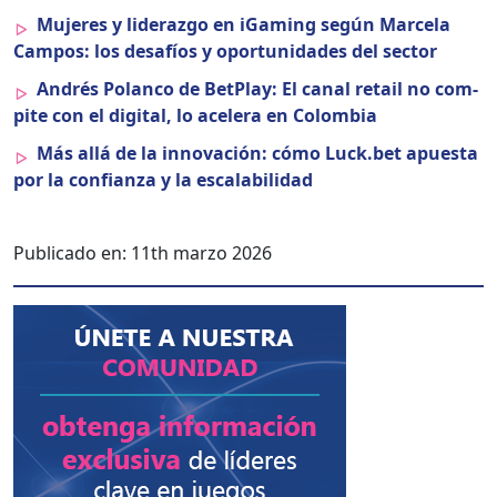
Mujeres y lid­er­az­go en iGam­ing según Marcela
Cam­pos: los desafíos y opor­tu­nidades del sec­tor
Andrés Polan­co de Bet­Play: El canal retail no com­
pite con el dig­i­tal, lo acel­era en Colom­bia
Más allá de la inno­vación: cómo Luck.bet apues­ta
por la con­fi­an­za y la escal­a­bil­i­dad
Publicado en:
11th marzo 2026