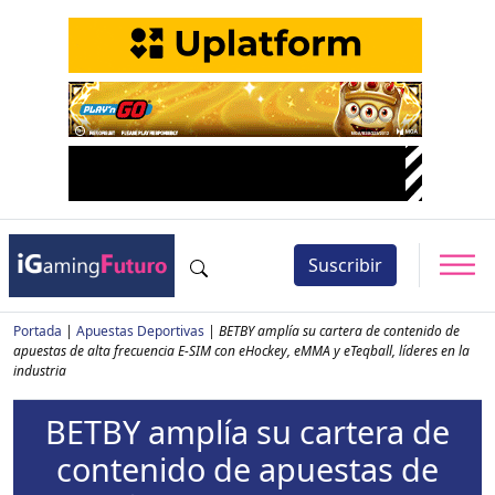
Suscribir
Portada
|
Apuestas Deportivas
|
BETBY amplía su cartera de contenido de
apuestas de alta frecuencia E-SIM con eHockey, eMMA y eTeqball, líderes en la
industria
BETBY amplía su cartera de
contenido de apuestas de