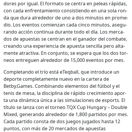
dores por igual. El for­ma­to se cen­tra en peleas ráp­i­das,
con cada enfrentamien­to con­sistien­do en una sola ron­
da que dura alrede­dor de uno a dos min­u­tos en prome­
dio. Los even­tos comien­zan cada cin­co min­u­tos, ase­gu­
ran­do acción con­tin­ua durante todo el día. Los mer­ca­
dos de apues­tas se cen­tran en el ganador del com­bate,
cre­an­do una expe­ri­en­cia de apues­ta sen­cil­la pero alta­
mente atrac­ti­va. En con­jun­to, se espera que los dos tor­
neos entreguen alrede­dor de 15,000 even­tos por mes.
Com­ple­tan­do el trío está eTe­qball, que intro­duce un
deporte com­ple­ta­mente nue­vo en la cartera de
Betby.Games. Com­bi­nan­do ele­men­tos del fút­bol y el
tenis de mesa, la dis­ci­plina de rápi­do crec­imien­to apor­
ta una dinámi­ca úni­ca a las sim­u­la­ciones de esports. El
títu­lo se lan­za con el tor­neo TQX Cup Hun­gary – Dou­ble
Mixed, generan­do alrede­dor de 1,800 par­tidos por mes.
Cada par­tido con­s­ta de dos jue­gos juga­dos has­ta 12
pun­tos, con más de 20 mer­ca­dos de apues­tas