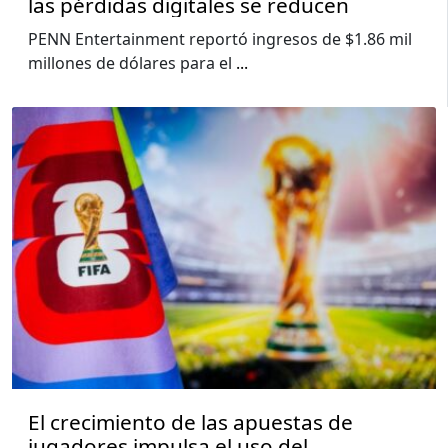
las pérdidas digitales se reducen
PENN Entertainment reportó ingresos de $1.86 mil
millones de dólares para el
...
El crecimiento de las apuestas de
jugadores impulsa el uso del