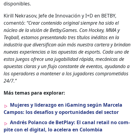
disponibles.
Kir­ill Nekrasov, Jefe de Inno­vación y I+D en BETBY,
comen­tó:
“Crear con­tenido orig­i­nal siem­pre ha sido el
núcleo de la visión de Betby.Games. Con Hock­ey, MMA y
Teqball, esta­mos pre­sen­tan­do tres títu­los inédi­tos en la
indus­tria que diver­si­f­i­can aún más nues­tra cartera y brin­dan
nuevas expe­ri­en­cias a las apues­tas de esports. Cada uno de
estos jue­gos ofrece una juga­bil­i­dad ráp­i­da, mecáni­cas de
apues­tas claras y un flu­jo con­stante de even­tos, ayu­dan­do a
los oper­adores a man­ten­er a los jugadores com­pro­meti­dos
24/7.”
Más temas para explo­rar:
Mujeres y lid­er­az­go en iGam­ing según Marcela
Cam­pos: los desafíos y opor­tu­nidades del sec­tor
Andrés Polan­co de Bet­Play: El canal retail no com­
pite con el dig­i­tal, lo acel­era en Colom­bia