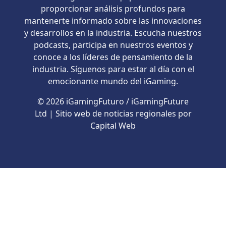
proporcionar análisis profundos para
mantenerte informado sobre las innovaciones
y desarrollos en la industria. Escucha nuestros
podcasts, participa en nuestros eventos y
conoce a los líderes de pensamiento de la
industria. Síguenos para estar al día con el
emocionante mundo del iGaming.
© 2026 iGamingFuturo / iGamingFuture
Ltd | Sitio web de noticias regionales por
Capital Web