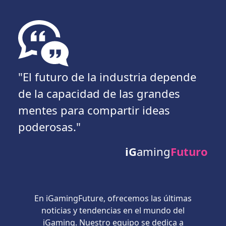
"El futuro de la industria depende
de la capacidad de las grandes
mentes para compartir ideas
poderosas."
iG
aming
Futuro
En iGamingFuture, ofrecemos las últimas
noticias y tendencias en el mundo del
iGaming. Nuestro equipo se dedica a