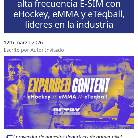
alta frecuencia E‑SIM con
eHockey, eMMA y eTeqball,
líderes en la industria
12th marzo 2026
Escrito por Autor Invitado
l provee­dor de apues­tas deporti­vas de primer niv­el