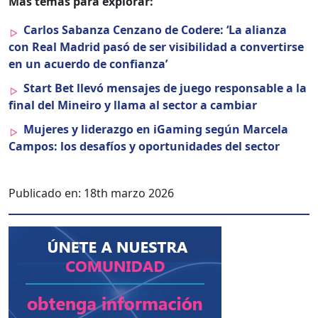
Más temas para explo­rar:
Car­los Saban­za Cen­zano de Codere: ‘La alian­za
con Real Madrid pasó de ser vis­i­bil­i­dad a con­ver­tirse
en un acuer­do de con­fi­an­za’
Start Bet llevó men­sajes de juego respon­s­able a la
final del Mineiro y lla­ma al sec­tor a cam­biar
Mujeres y lid­er­az­go en iGam­ing según Marcela
Cam­pos: los desafíos y opor­tu­nidades del sec­tor
Publicado en:
18th marzo 2026