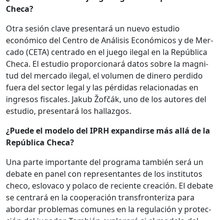
Checa?
Otra sesión clave pre­sen­tará un nue­vo estu­dio
económi­co del Cen­tro de Análi­sis Económi­cos y de Mer­
ca­do (CETA) cen­tra­do en el juego ile­gal en la Repúbli­ca
Checa. El estu­dio pro­por­cionará datos sobre la mag­ni­
tud del mer­ca­do ile­gal, el vol­u­men de dinero per­di­do
fuera del sec­tor legal y las pér­di­das rela­cionadas en
ingre­sos fis­cales. Jakub Žofčák, uno de los autores del
estu­dio, pre­sen­tará los hal­laz­gos.
¿Puede el mod­e­lo del IPRH expandirse más allá de la
Repúbli­ca Checa?
Una parte impor­tante del pro­gra­ma tam­bién será un
debate en pan­el con rep­re­sen­tantes de los insti­tu­tos
checo, eslo­va­co y pola­co de reciente creación. El debate
se cen­trará en la coop­eración trans­fron­ter­i­za para
abor­dar prob­le­mas comunes en la reg­u­lación y pro­tec­