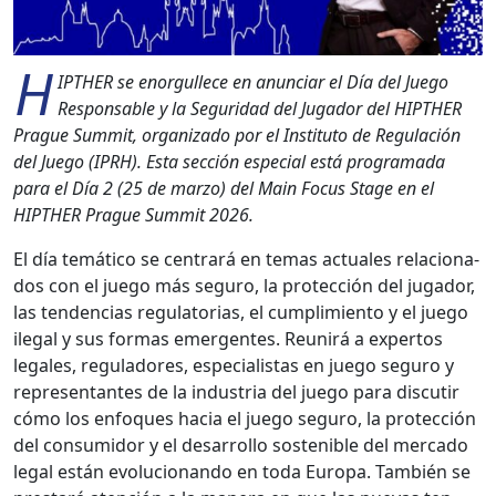
H
IPTHER se enorgul­lece en anun­ciar el Día del Juego
Respon­s­able y la Seguri­dad del Jugador del HIPTHER
Prague Sum­mit, orga­ni­za­do por el Insti­tu­to de Reg­u­lación
del Juego (IPRH). Esta sec­ción espe­cial está pro­gra­ma­da
para el Día 2 (25 de mar­zo) del Main Focus Stage en el
HIPTHER Prague Sum­mit 2026.
El día temáti­co se cen­trará en temas actuales rela­ciona­
dos con el juego más seguro, la pro­tec­ción del jugador,
las ten­den­cias reg­u­la­to­rias, el cumplim­ien­to y el juego
ile­gal y sus for­mas emer­gentes. Reunirá a exper­tos
legales, reg­u­ladores, espe­cial­is­tas en juego seguro y
rep­re­sen­tantes de la indus­tria del juego para dis­cu­tir
cómo los enfo­ques hacia el juego seguro, la pro­tec­ción
del con­sum­i­dor y el desar­rol­lo sostenible del mer­ca­do
legal están evolu­cio­nan­do en toda Europa. Tam­bién se