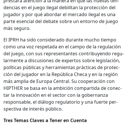
prestará aten­ción a la man­era en que las nuevas ten­
den­cias en el juego ile­gal debil­i­tan la pro­tec­ción del
jugador y por qué abor­dar el mer­ca­do ile­gal es una
parte esen­cial del debate sobre un entorno de juego
más seguro.
El IPRH ha sido con­sid­er­a­do durante mucho tiem­po
como una voz respeta­da en el cam­po de la reg­u­lación
del juego, con sus rep­re­sen­tantes con­tribuyen­do reg­u­
lar­mente a dis­cu­siones de exper­tos sobre leg­is­lación,
políti­cas públi­cas y her­ramien­tas prác­ti­cas de pro­tec­
ción del jugador en la Repúbli­ca Checa y en la región
más amplia de Europa Cen­tral. Su coop­eración con
HIPTHER se basa en la ambi­ción com­par­ti­da de conec­
tar la inno­vación en el sec­tor con la gob­er­nan­za
respon­s­able, el diál­o­go reg­u­la­to­rio y una fuerte per­
spec­ti­va de interés públi­co.
Tres Temas Claves a Ten­er en Cuen­ta