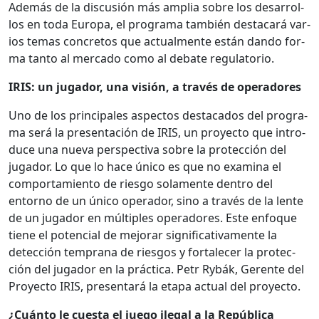
Además de la dis­cusión más amplia sobre los desar­rol­
los en toda Europa, el pro­gra­ma tam­bién destacará var­
ios temas con­cre­tos que actual­mente están dan­do for­
ma tan­to al mer­ca­do como al debate reg­u­la­to­rio.
IRIS: un jugador, una visión, a través de oper­adores
Uno de los prin­ci­pales aspec­tos desta­ca­dos del pro­gra­
ma será la pre­sentación de IRIS, un proyec­to que intro­
duce una nue­va per­spec­ti­va sobre la pro­tec­ción del
jugador. Lo que lo hace úni­co es que no exam­i­na el
com­por­tamien­to de ries­go sola­mente den­tro del
entorno de un úni­co oper­ador, sino a través de la lente
de un jugador en múlti­ples oper­adores. Este enfoque
tiene el poten­cial de mejo­rar sig­ni­fica­ti­va­mente la
detec­ción tem­prana de ries­gos y for­t­ale­cer la pro­tec­
ción del jugador en la prác­ti­ca. Petr Rybák, Ger­ente del
Proyec­to IRIS, pre­sen­tará la eta­pa actu­al del proyec­to.
¿Cuán­to le cues­ta el juego ile­gal a la Repúbli­ca