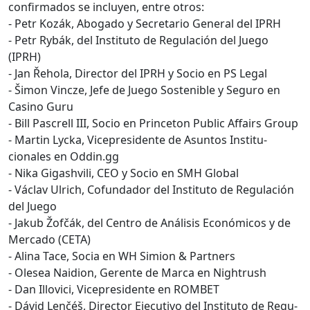
con­fir­ma­dos se incluyen, entre otros:
- Petr Kozák, Abo­ga­do y Sec­re­tario Gen­er­al del IPRH
- Petr Rybák, del Insti­tu­to de Reg­u­lación del Juego
(IPRH)
- Jan Řeho­la, Direc­tor del IPRH y Socio en PS Legal
- Šimon Vincze, Jefe de Juego Sostenible y Seguro en
Casi­no Guru
- Bill Pascrell III, Socio en Prince­ton Pub­lic Affairs Group
- Mar­tin Lyc­ka, Vicepres­i­dente de Asun­tos Insti­tu­
cionales en Oddin.gg
- Nika Gigashvili, CEO y Socio en SMH Glob­al
- Václav Ulrich, Cofun­dador del Insti­tu­to de Reg­u­lación
del Juego
- Jakub Žofčák, del Cen­tro de Análi­sis Económi­cos y de
Mer­ca­do (CETA)
- Ali­na Tace, Socia en WH Simion & Part­ners
- Ole­sea Naid­ion, Ger­ente de Mar­ca en Nightrush
- Dan Illovi­ci, Vicepres­i­dente en ROMBET
- Dávid Lenčéš, Direc­tor Ejec­u­ti­vo del Insti­tu­to de Reg­u­