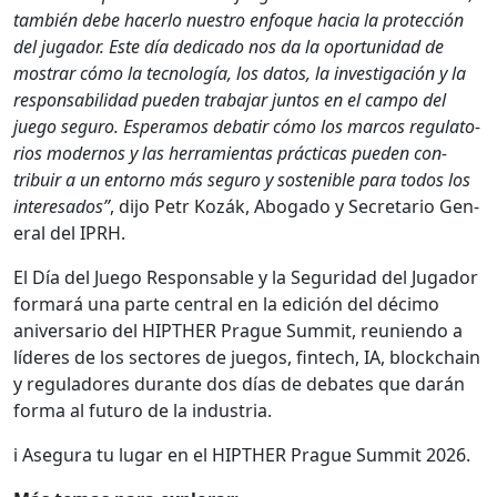
tam­bién debe hac­er­lo nue­stro enfoque hacia la pro­tec­ción
del jugador. Este día ded­i­ca­do nos da la opor­tu­nidad de
mostrar cómo la tec­nología, los datos, la inves­ti­gación y la
respon­s­abil­i­dad pueden tra­ba­jar jun­tos en el cam­po del
juego seguro. Esper­amos debatir cómo los mar­cos reg­u­la­to­
rios mod­er­nos y las her­ramien­tas prác­ti­cas pueden con­
tribuir a un entorno más seguro y sostenible para todos los
intere­sa­dos”
, dijo Petr Kozák, Abo­ga­do y Sec­re­tario Gen­
er­al del IPRH.
El Día del Juego Respon­s­able y la Seguri­dad del Jugador
for­mará una parte cen­tral en la edi­ción del déci­mo
aniver­sario del HIPTHER Prague Sum­mit, reunien­do a
líderes de los sec­tores de jue­gos, fin­tech, IA, blockchain
y reg­u­ladores durante dos días de debates que darán
for­ma al futuro de la indus­tria.
ℹ️ Ase­gu­ra tu lugar en el HIPTHER Prague Sum­mit 2026.