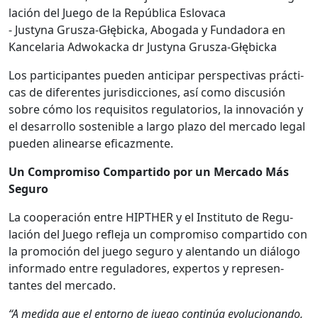
lación del Juego de la Repúbli­ca Eslo­va­ca
- Justy­na Grusza-Głębic­ka, Abo­ga­da y Fun­dado­ra en
Kance­lar­ia Adwokac­ka dr Justy­na Grusza-Głębic­ka
Los par­tic­i­pantes pueden antic­i­par per­spec­ti­vas prác­ti­
cas de difer­entes juris­dic­ciones, así como dis­cusión
sobre cómo los req­ui­si­tos reg­u­la­to­rios, la inno­vación y
el desar­rol­lo sostenible a largo pla­zo del mer­ca­do legal
pueden alin­earse efi­caz­mente.
Un Com­pro­miso Com­par­tido por un Mer­ca­do Más
Seguro
La coop­eración entre HIPTHER y el Insti­tu­to de Reg­u­
lación del Juego refle­ja un com­pro­miso com­par­tido con
la pro­mo­ción del juego seguro y alen­tan­do un diál­o­go
infor­ma­do entre reg­u­ladores, exper­tos y rep­re­sen­
tantes del mer­ca­do.
“A medi­da que el entorno de juego con­tinúa evolu­cio­nan­do,