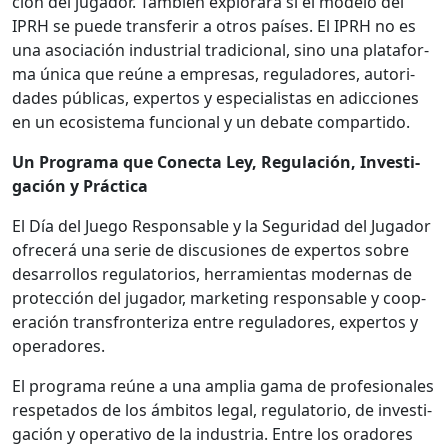
ción del jugador. Tam­bién explo­rará si el mod­e­lo del
IPRH se puede trans­ferir a otros país­es. El IPRH no es
una aso­ciación indus­tri­al tradi­cional, sino una platafor­
ma úni­ca que reúne a empre­sas, reg­u­ladores, autori­
dades públi­cas, exper­tos y espe­cial­is­tas en adic­ciones
en un eco­sis­tema fun­cional y un debate com­par­tido.
Un Pro­gra­ma que Conec­ta Ley, Reg­u­lación, Inves­ti­
gación y Prác­ti­ca
El Día del Juego Respon­s­able y la Seguri­dad del Jugador
ofre­cerá una serie de dis­cu­siones de exper­tos sobre
desar­rol­los reg­u­la­to­rios, her­ramien­tas mod­er­nas de
pro­tec­ción del jugador, mar­ket­ing respon­s­able y coop­
eración trans­fron­ter­i­za entre reg­u­ladores, exper­tos y
oper­adores.
El pro­gra­ma reúne a una amplia gama de pro­fe­sion­ales
respeta­dos de los ámbitos legal, reg­u­la­to­rio, de inves­ti­
gación y oper­a­ti­vo de la indus­tria. Entre los oradores