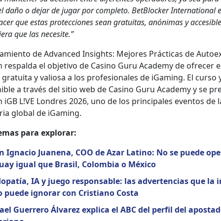
l daño o dejar de jugar por com­ple­to. Bet­Block­er Inter­na­tion­al 
c­er que estas pro­tec­ciones sean gra­tu­itas, anón­i­mas y acce­si­b
era que las nece­site.”
­za­mien­to de Advanced Insights: Mejores Prác­ti­cas de Autoe
n respal­da el obje­ti­vo de Casi­no Guru Acad­e­my de ofre­cer 
gra­tui­ta y valiosa a los pro­fe­sion­ales de iGam­ing. El cur­so
ible a través del sitio web de Casi­no Guru Acad­e­my y se pre
n iGB L!VE Lon­dres 2026, uno de los prin­ci­pales even­tos de l
ria glob­al de iGam­ing.
mas para explo­rar:
n Igna­cio Jua­ne­na, COO de Azar Lati­no: No se puede oper
ay igual que Brasil, Colom­bia o Méx­i­co
opatía, IA y juego respon­s­able: las adver­ten­cias que la 
o puede igno­rar con Cris­tiano Cos­ta
ael Guer­rero Álvarez expli­ca el ABC del per­fil del apos­ta­