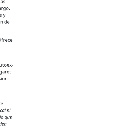
más
r­go,
s y
ón de
 Ofrece
autoex­
­garet
sion­
te
cal ni
 lo que
eden