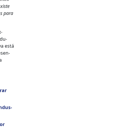
existe
les para
x­
edu­
 ya está
­sen­
a
­ar
indus­
dor