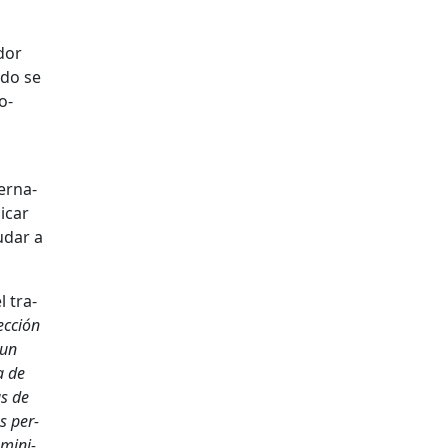
ador
­do se
o­
er­na­
licar
­dar a
l tra­
ec­ción
 un
a de
as de
s per­
min­i­