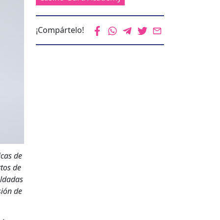
¡Compártelo!
­cas de
­tos de
al­dadas
sión de