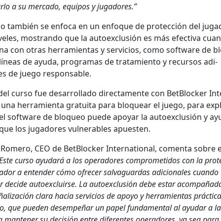
r­lo a su mer­ca­do, equipos y jugadores.”
­so tam­bién se enfo­ca en un enfoque de pro­tec­ción del jug
ve­les, mostran­do que la autoex­clusión es más efec­ti­va cuan
­na con otras her­ramien­tas y ser­vi­cios, como soft­ware de bl
líneas de ayu­da, pro­gra­mas de tratamien­to y recur­sos adi­
es de juego respon­s­able.
el cur­so fue desar­rol­la­do direc­ta­mente con Bet­Block­er Int
, una her­ramien­ta gra­tui­ta para blo­quear el juego, para exp
l soft­ware de blo­queo puede apo­yar la autoex­clusión y ayu
r que los jugadores vul­ner­a­bles apuesten.
Romero, CEO de Bet­Block­er Inter­na­tion­al, comen­ta sobre e
Este cur­so ayu­dará a los oper­adores com­pro­meti­dos con la pro­t
ador a enten­der cómo ofre­cer sal­va­guardas adi­cionales cuan­do
 decide autoex­cluirse. La autoex­clusión debe estar acom­paña­d
al­ización clara hacia ser­vi­cios de apoyo y her­ramien­tas prác­ti­c
o, que pueden desem­peñar un papel fun­da­men­tal al ayu­dar a la
 man­ten­er su decisión entre difer­entes oper­adores, ya sea para 