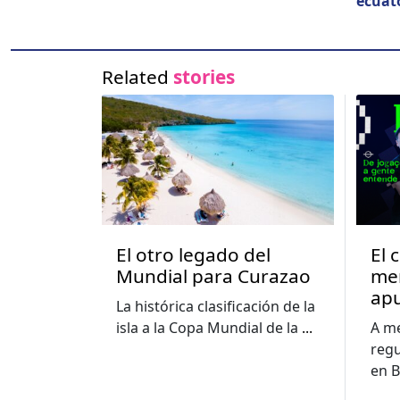
ecu­a­t
Related
stories
El otro legado del
El 
Mundial para Curazao
me
apu
La histórica clasificación de la
im
isla a la Copa Mundial de la
...
A me
edu
regu
cuo
en B