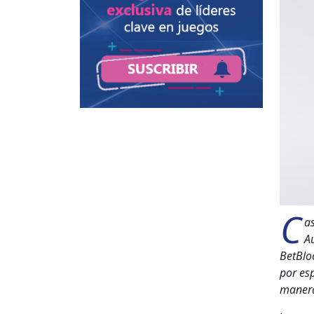
C
as
Au
Bet­Blo
por esp
man­era