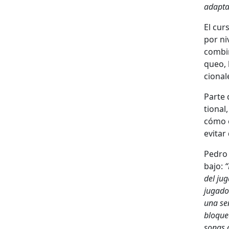
adap­ta
El cur
por ni
com­bi
queo, 
cional
Parte d
tion­al
cómo e
evi­ta
Pedro 
ba­jo:
“
del jug
jugador
una señ
blo­que
sonas a