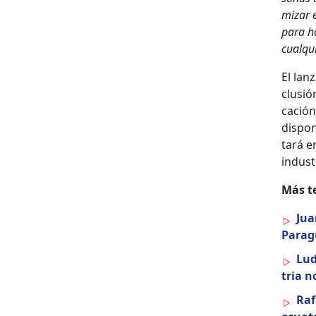
mizar e
para ha
cualqui
El lan
clusió
cación 
dispon
tará e
indus­t
Más te
Jua
Paragu
Lud
tria n
Raf