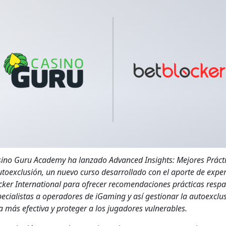
i­no Guru Acad­e­my ha lan­za­do Advanced Insights: Mejores Prác­ti
toex­clusión, un nue­vo cur­so desar­rol­la­do con el aporte de exper
ck­er Inter­na­tion­al para ofre­cer recomen­da­ciones prác­ti­cas resp
e­cial­is­tas a oper­adores de iGam­ing y así ges­tionar la autoex­clu
 más efec­ti­va y pro­te­ger a los jugadores vul­ner­a­bles.