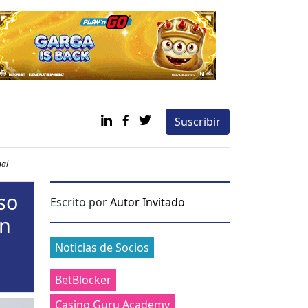
Suscribir
nal
so
Escrito por
Autor Invitado
en
Categories
Noticias de Socios
BetBlocker
Casino Guru Academy