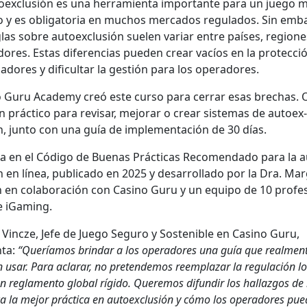
oex­clusión es una her­ramien­ta impor­tante para un juego 
 y es oblig­a­to­ria en muchos mer­ca­dos reg­u­la­dos. Sin emba
glas sobre autoex­clusión sue­len vari­ar entre país­es, regione
dores. Estas difer­en­cias pueden crear vacíos en la pro­tec­ci
adores y difi­cul­tar la gestión para los oper­adores.
o Guru Acad­e­my creó este cur­so para cer­rar esas bre­chas.
n prác­ti­co para revis­ar, mejo­rar o crear sis­temas de autoex­
n, jun­to con una guía de imple­mentación de 30 días.
a en el Códi­go de Bue­nas Prác­ti­cas Recomen­da­do para la 
 en línea, pub­li­ca­do en 2025 y desar­rol­la­do por la Dra. Mar
n en colab­o­ración con Casi­no Guru y un equipo de 10 pro­fe­
e iGam­ing.
Vincze, Jefe de Juego Seguro y Sostenible en Casi­no Guru,
­ta:
“Queríamos brindar a los oper­adores una guía que real­men
usar. Para aclarar, no pre­tendemos reem­plazar la reg­u­lación lo
n reglamen­to glob­al rígi­do. Quer­e­mos difundir los hal­laz­gos de
i­ca la mejor prác­ti­ca en autoex­clusión y cómo los oper­adores pu