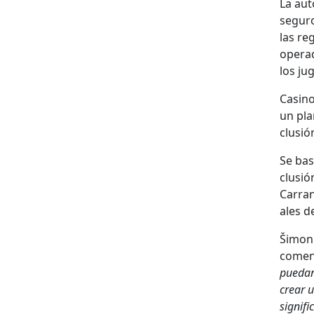
La aut
seguro
las re
oper­a
los jug
Casi­n
un pla
clusió
Se bas
clusión
Car­ra
ales d
Šimon 
comen
puedan 
crear u
sig­nif