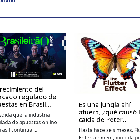
o­ri­ano
crecimiento del
rcado regulado de
estas en Brasil
Es una jungla ahí
pulsa una mayor
afuera, ¿qué causó 
dida que la industria
cación sobre las
caída de Peter
lada de apuestas online
tas
Jackson?
rasil continúa
...
Hasta hace seis meses, Fl
Entertainment, dirigida po