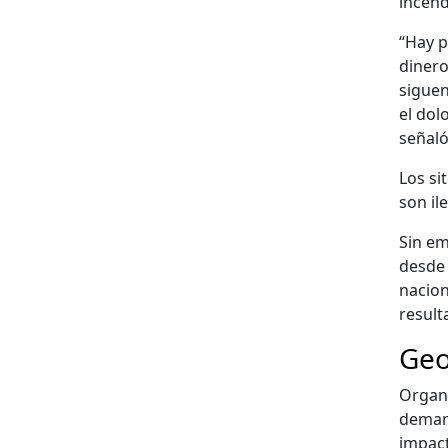
incen­d
“Hay p
dinero
siguen
el dolo
señaló
Los sit
son ile
Sin em
des­de 
nacion
resul­t
Geo
Orga­n
deman­d
impact