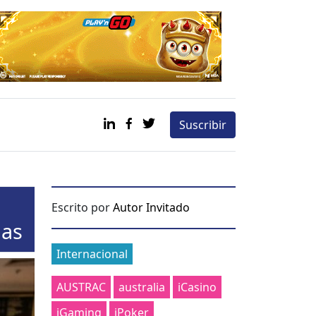
Suscribir
Escrito por
Autor Invitado
nas
Categories
Internacional
AUSTRAC
australia
iCasino
iGaming
iPoker