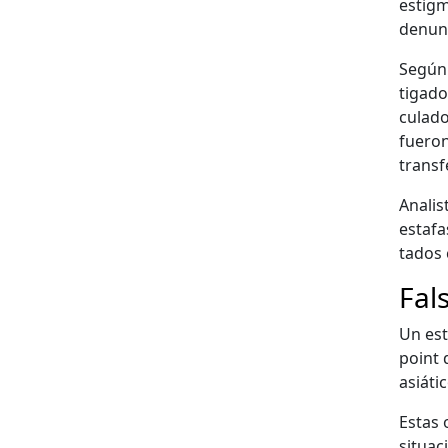
estig­
denun­
Según 
ti­gado
cu­la­
fueron
trans­f
Anal­i
estafas
ta­dos 
Fal
Un est
point d
asiáti
Estas 
situa­