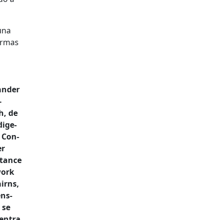
una
or­mas
n­der
-
h, de
dige­
 Con­
r
­tance
work
irns,
ns­
 se
en­tra