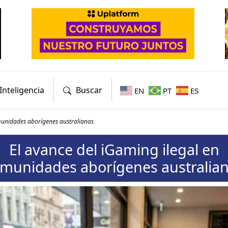
Inteligencia
Buscar
EN
PT
ES
munidades aborígenes australianas
El avance del iGaming ilegal en
munidades aborígenes australia