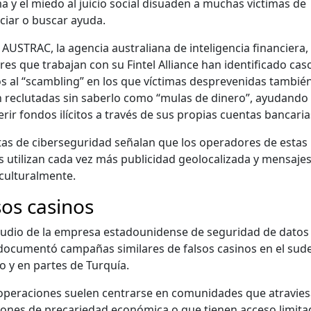
ma y el miedo al juicio social dis­uaden a muchas víc­ti­mas de
ciar o bus­car ayu­da.
AUSTRAC, la agen­cia aus­traliana de inteligen­cia financiera,
res que tra­ba­jan con su Fin­tel Alliance han iden­ti­fi­ca­do cas
dos al “scam­bling” en los que víc­ti­mas despre­venidas tam­bié
 reclu­tadas sin saber­lo como “mulas de dinero”, ayu­dan­do
erir fon­dos ilíc­i­tos a través de sus propias cuen­tas ban­car­ia
s­tas de ciberse­guri­dad señalan que los oper­adores de estas
 uti­lizan cada vez más pub­li­ci­dad geolo­cal­iza­da y men­saje
cul­tural­mente.
sos casinos
u­dio de la empre­sa esta­dounidense de seguri­dad de datos 
oc­u­men­tó cam­pañas sim­i­lares de fal­sos casi­nos en el sud­
­co y en partes de Turquía.
opera­ciones sue­len cen­trarse en comu­nidades que atravie
ciones de pre­cariedad económi­ca o que tienen acce­so lim­i­ta