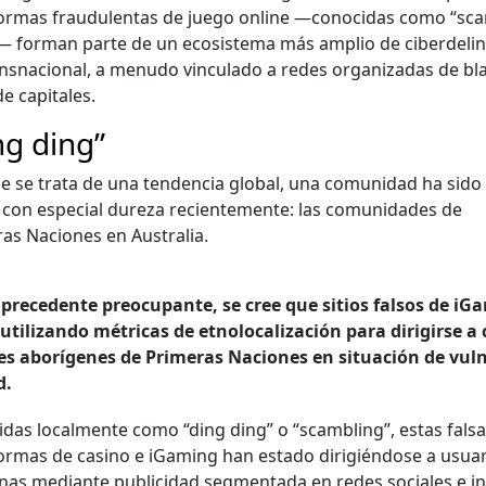
or­mas fraud­u­len­tas de juego online —cono­ci­das como “sc
— for­man parte de un eco­sis­tema más amplio de ciberdelin
ansna­cional, a menudo vin­cu­la­do a redes orga­ni­zadas de bl
 cap­i­tales.
ng ding”
 se tra­ta de una ten­den­cia glob­al, una comu­nidad ha sido 
 con espe­cial dureza recien­te­mente: las comu­nidades de
as Naciones en Aus­tralia.
prece­dente pre­ocu­pante, se cree que sitios fal­sos de iG
uti­lizan­do métri­c­as de etnolo­cal­ización para diri­girse 
s aborí­genes de Primeras Naciones en situación de vul­n
d.
i­das local­mente como “ding ding” o “scam­bling”, estas fal­s
or­mas de casi­no e iGam­ing han esta­do dirigién­dose a usuar
­nas medi­ante pub­li­ci­dad seg­men­ta­da en redes sociales e in