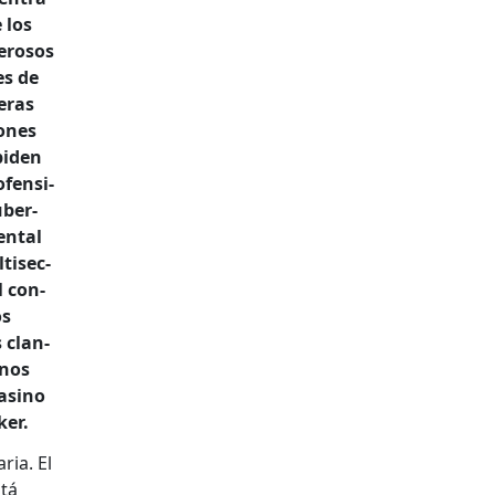
 los
rosos
es de
eras
ones
piden
fen­si­
uber­
n­tal
ti­sec­
al con­
os
s clan­
­nos
s­i­no
­er.
ria. El
stá