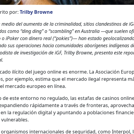
rito por:
Tril­by Browne
 medio del aumen­to de la crim­i­nal­i­dad, sitios clan­des­ti­nos de i
­dos como “ding ding” o “scam­bling” en Aus­tralia —que sue­len ofr
no o iPok­er con dinero real (“pok­ies”)— han esta­do geolo­cal­izan­d
n­do sus opera­ciones hacia comu­nidades aborí­genes indí­ge­nas de
­odista de inves­ti­gación de iGF, Tril­by Browne, pre­sen­ta este repor­
l.
­ca­do ilíc­i­to del juego online es enorme. La Aso­ciación Euro
s, por ejem­p­lo, esti­ma que el mer­ca­do ile­gal rep­re­sen­ta m
el mer­ca­do europeo en línea.
o de este entorno no reg­u­la­do, las estafas de casi­nos onlin
expan­di­en­do ráp­i­da­mente a través de fron­teras, aprovech
en la reg­u­lación dig­i­tal y apun­tan­do a pobla­ciones financie
ul­ner­a­bles.
organ­is­mos inter­na­cionales de seguri­dad, como Inter­pol, 