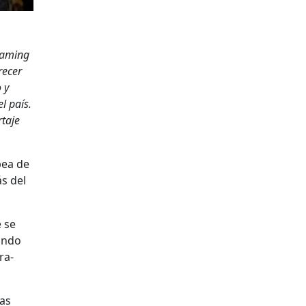
Gam­ing
e­cer
o y
l país.
ta­je
­pea de
ás del
e se
an­do
ra­
las