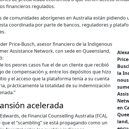
cios financieros reg­u­la­dos.
s de comu­nidades aborí­genes en Aus­tralia están pidi­en­do 
s­ta coor­di­na­da por parte de ban­cos, reg­u­ladores y plataf
les.
­der Price-Busch, asesor financiero de la Indige­nous
mer Assis­tance Net­work, con sede en Queens­land,
Alexa
ó:
Price
e los peo­res casos fue el de un cliente que recibió
Busc
o de com­pen­sación y, entre los depósi­tos que hizo
la In
itio y el acce­so que la platafor­ma tenía a su cuen­ta
nous
­ia, prác­ti­ca­mente la total­i­dad de su ind­em­nización
sume
ena­da.”
Assis
Net­
ansión acelerada
en Ca
Quee
 Edwards, de Finan­cial Coun­selling Aus­tralia (FCA),
land,
ó que el “scam­bling” se está pro­pa­gan­do como un
encu