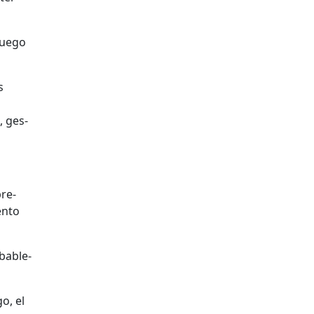
 luego
s
, ges­
­re­
n­to
­a­ble­
o, el