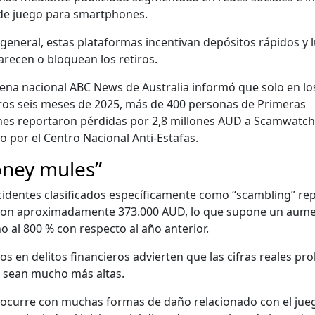
de juego para smart­phones.
gen­er­al, estas platafor­mas incen­ti­van depósi­tos rápi­dos y
are­cen o blo­quean los retiros.
e­na nacional ABC News de Aus­tralia infor­mó que solo en lo
os seis meses de 2025, más de 400 per­sonas de Primeras
es repor­taron pér­di­das por 2,8 mil­lones AUD a Scamwatch
­do por el Cen­tro Nacional Anti-Estafas.
ney mules”
i­dentes clasi­fi­ca­dos especí­fi­ca­mente como “scam­bling” rep
ron aprox­i­mada­mente 373.000 AUD, lo que supone un aume
o al 800 % con respec­to al año ante­ri­or.
tos en deli­tos financieros advierten que las cifras reales prob
 sean mucho más altas.
curre con muchas for­mas de daño rela­ciona­do con el jueg