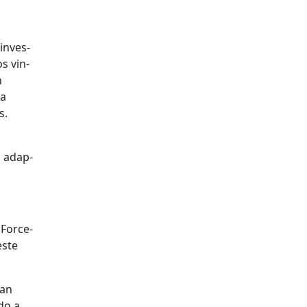
 inves­
os vin­
n
 a
s.
s adap­
For­ce­
este
san
­do a