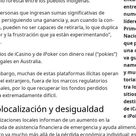
io fore­stal entre los pueb­los indí­ge­nas.
entre
er­sonas que ingre­san sumas sig­ni­fica­ti­vas de
nume
 per­sigu­ien­do una ganan­cia y, aun cuan­do la con­
líder
, pueden no ser capaces de reti­rar­la, lo que dupli­ca
Prim
r y la frus­tración que ya están exper­i­men­tan­do”,
Naci
.
que 
una o
ios de iCas­i­no y de iPok­er con dinero real (“pok­ies”)
va g
­gales en Aus­tralia.
na­me
y mul­
bar­go, muchas de estas platafor­mas ilíc­i­tas oper­an
to­r­i­
el extran­jero, fuera de los mar­cos reg­u­la­to­rios
tra l
ales, por lo que recu­per­ar los fon­dos per­di­dos
sitio
a extremada­mente difí­cil.
des­ti
localización y desigualdad
de iCa
e iPok
i­za­ciones locales infor­man de un aumen­to en la
a de asis­ten­cia financiera de emer­gen­cia y ayu­da ali­men­ta­
o va mucho más allá de la pér­di­da económi­ca indi­vid­ual: e