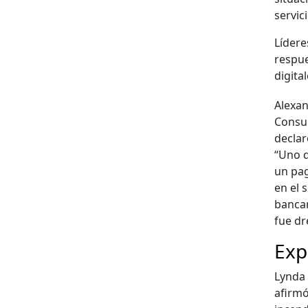
ser­vi­
Lídere
respue
dig­i­ta
Alexan
Con­su
declar
“Uno d
un pag
en el s
ban­car
fue dr
Exp
Lyn­da
afir­m