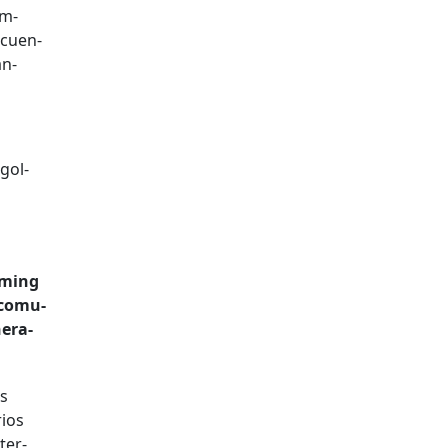
am­
­cuen­
an­
gol­
am­ing
a comu­
er­a­
as
­ios
ter­