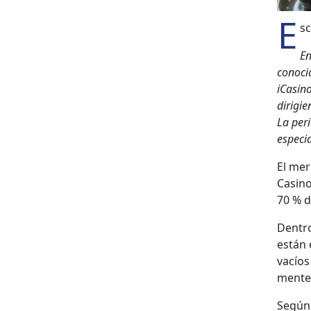
E
sc
En
cono­ci
iCas­i­
dirigie
La peri
espe­cia
El mer
Casi­no
70 % d
Den­tr
están 
vacíos 
mente v
Según 