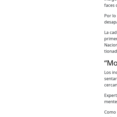
faces 
Por lo 
desa­p
La cad
primer
Nacion
tion­a
“Mo
Los inc
sen­ta
cer­can
Exper­
mente
Como o