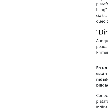
plataf
bling”
cia tr
queo de
“Di
Aunque
pea­da
Primer
En un 
están 
nidade
bil­i­da
Cono­c
plataf
indí­ge