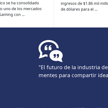
medida que las
co se ha consolidado
ingresos de $1.86 mil mil
pérdidas digitales s
o uno de los mercados
de dólares para el
...
reducen
iGaming con
...
"El futuro de la industria 
mentes para compartir idea