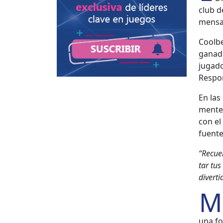
club de
men­sa
Cool­b
ganador
jugado
Respon
En las
mente 
con el
fuente
“Recuer
tar tus
diver­ti
M
una fo