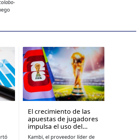
colab­o­
Juego
El crecimiento de las
apuestas de jugadores
impulsa el uso del
a
constructor de
rtó
Kambi, el proveedor líder de