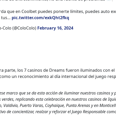
­da que en Cool­bet puedes pon­erte límites, puedes auto exc
ar tus…
pic.twitter.com/exkQht2fkq
o-Colo (@ColoColo)
Feb­ru­ary 16, 2024
ra parte, los 7 casi­nos de Dreams fueron ilu­mi­na­dos con el 
como un reconocimien­to al día inter­na­cional del juego resp
ese mar­co que se da esta acción de ilu­mi­nar nue­stros casi­nos y p
s verdes, repli­can­do esta cel­e­bración en nue­stros casi­nos de Iqu
, Val­divia, Puer­to Varas, Coy­haique, Pun­ta Are­nas y en Mon­ti­cel­
­ti­vo de con­ci­en­ti­zar, realzar y reforzar el Juego Respon­s­able co