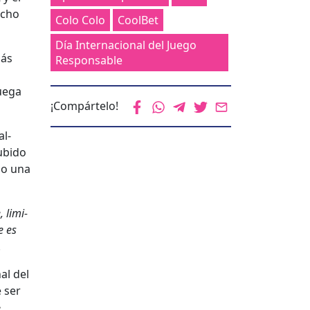
dicho
Colo Colo
CoolBet
Día Internacional del Juego
más
Responsable
ue­ga
¡Compártelo!
al­
subido
 no una
 lim­i­
e es
.
al del
e ser
