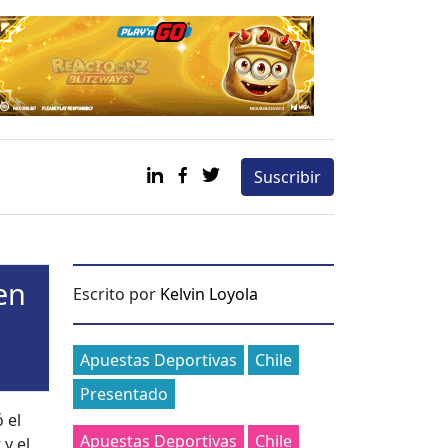
Suscribir
en
Escrito por
Kelvin Loyola
Categories
Apuestas Deportivas
Chile
Presentado
 el
Apuestas Deportivas
Chile
 y el