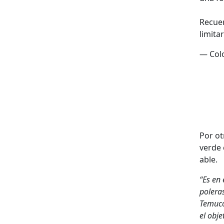
Recuer
lim­i­t
— Col
Por ot
verde 
able.
“Es en 
pol­era
Temu­co
el obje