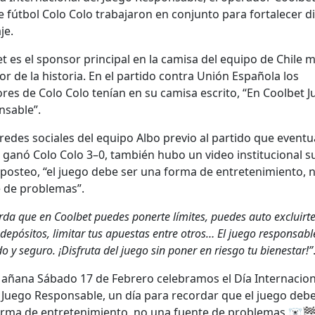
 fút­bol Colo Colo tra­ba­jaron en con­jun­to para for­t­ale­cer 
je.
et es el spon­sor prin­ci­pal en la camisa del equipo de Chile 
 de la his­to­ria. En el par­tido con­tra Unión Españo­la los
res de Colo Colo tenían en su camisa escrito, “En Cool­bet J
­s­able”.
 redes sociales del equipo Albo pre­vio al par­tido que even­tu
ganó Colo Colo 3–0, tam­bién hubo un video insti­tu­cional 
 pos­teo, “el juego debe ser una for­ma de entreten­imien­to,
 de prob­le­mas”.
­da que en Cool­bet puedes pon­erte límites, puedes auto excluirte,
 depósi­tos, lim­i­tar tus apues­tas entre otros… El juego respon­s­abl
do y seguro. ¡Dis­fru­ta del juego sin pon­er en ries­go tu bien­es­tar!”
añana Sába­do 17 de Febrero cel­e­bramos el Día Inter­na­cion
Juego Respon­s­able, un día para recor­dar que el juego deb
r­ma de entreten­imien­to, no una fuente de prob­le­mas 🐻‍❄️