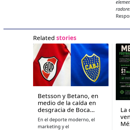
ele­men
radore
Respon
Related
stories
Betsson y Betano, en
medio de la caída en
La 
desgracia de Boca
ven
Juniors y River Plate en
En el deporte moderno, el
Mé
Argentina
marketing y el