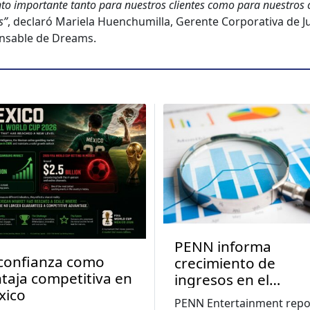
­to impor­tante tan­to para nue­stros clientes como para nue­stros 
s”
, declaró Mariela Huenchu­mil­la, Ger­ente Cor­po­ra­ti­va de 
­s­able de Dreams.
PENN informa
confianza como
crecimiento de
taja competitiva en
ingresos en el
xico
segundo trimestre 
PENN Entertainment repo