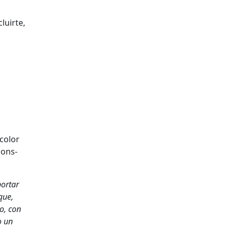
luirte,
col­or
on­s­
or­tar
ique,
lo, con
mo un