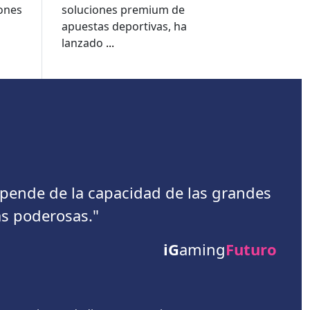
apuestas a nuevos
lones
soluciones premium de
e
niveles, muestra el
apuestas deportivas, ha
informe de la Copa del
lanzado
...
Mundo de Kambi
depende de la capacidad de las grandes
s poderosas."
iG
aming
Futuro