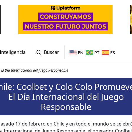
Inteligencia
Buscar
EN
PT
ES
 El Día Internacional del Juego Responsable
hile: Coolbet y Colo Colo Promuev
El Día Internacional del Juego
Responsable
pasa­do 17 de febrero en Chile y en todo el mun­do se cele­bró
a Inter­na­cional del Juego Respon­s­able, el oper­ador Cool­bet