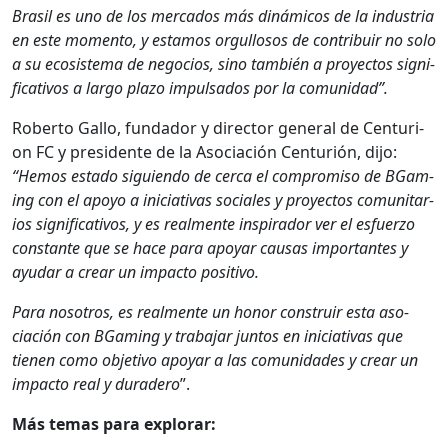
Brasil es uno de los mer­ca­dos más dinámi­cos de la indus­tria
en este momen­to, y esta­mos orgul­losos de con­tribuir no solo
a su eco­sis­tema de nego­cios, sino tam­bién a proyec­tos sig­ni­
fica­tivos a largo pla­zo impul­sa­dos ​​por la comu­nidad”.
Rober­to Gal­lo, fun­dador y direc­tor gen­er­al de Cen­tu­ri­
on FC y pres­i­dente de la Aso­ciación Cen­turión, dijo:
“Hemos esta­do sigu­ien­do de cer­ca el com­pro­miso de BGam­
ing con el apoyo a ini­cia­ti­vas sociales y proyec­tos comu­ni­tar­
ios sig­ni­fica­tivos, y es real­mente inspi­rador ver el esfuer­zo
con­stante que se hace para apo­yar causas impor­tantes y
ayu­dar a crear un impacto pos­i­ti­vo.
Para nosotros, es real­mente un hon­or con­stru­ir esta aso­
ciación con BGam­ing y tra­ba­jar jun­tos en ini­cia­ti­vas que
tienen como obje­ti­vo apo­yar a las comu­nidades y crear un
impacto real y duradero
”.
Más temas para explo­rar: