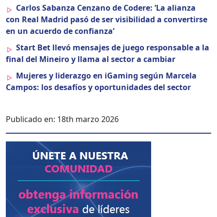
Car­los Saban­za Cen­zano de Codere: ‘La alian­za
con Real Madrid pasó de ser vis­i­bil­i­dad a con­ver­tirse
en un acuer­do de con­fi­an­za’
Start Bet llevó men­sajes de juego respon­s­able a la
final del Mineiro y lla­ma al sec­tor a cam­biar
Mujeres y lid­er­az­go en iGam­ing según Marcela
Cam­pos: los desafíos y opor­tu­nidades del sec­tor
Publicado en:
18th marzo 2026