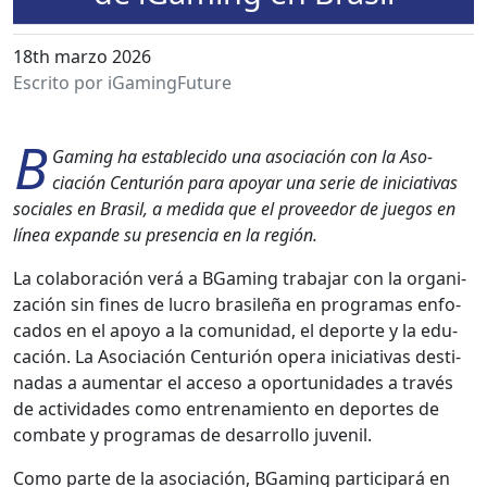
18th marzo 2026
Escrito por iGamingFuture
B
Gam­ing ha estable­ci­do una aso­ciación con la Aso­
ciación Cen­turión para apo­yar una serie de ini­cia­ti­vas
sociales en Brasil, a medi­da que el provee­dor de jue­gos en
línea expande su pres­en­cia en la región.
La colab­o­ración verá a BGam­ing tra­ba­jar con la orga­ni­
zación sin fines de lucro brasileña en pro­gra­mas enfo­
ca­dos en el apoyo a la comu­nidad, el deporte y la edu­
cación. La Aso­ciación Cen­turión opera ini­cia­ti­vas des­ti­
nadas a aumen­tar el acce­so a opor­tu­nidades a través
de activi­dades como entre­namien­to en deportes de
com­bate y pro­gra­mas de desar­rol­lo juve­nil.
Como parte de la aso­ciación, BGam­ing par­tic­i­pará en