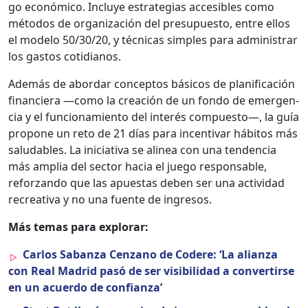
go económi­co. Incluye estrate­gias acce­si­bles como
méto­dos de orga­ni­zación del pre­supuesto, entre ellos
el mod­e­lo 50/30/20, y téc­ni­cas sim­ples para admin­is­trar
los gas­tos cotid­i­anos.
Además de abor­dar con­cep­tos bási­cos de plan­i­fi­cación
financiera —como la creación de un fon­do de emer­gen­
cia y el fun­cionamien­to del interés com­puesto—, la guía
pro­pone un reto de 21 días para incen­ti­var hábitos más
salud­ables. La ini­cia­ti­va se alin­ea con una ten­den­cia
más amplia del sec­tor hacia el juego respon­s­able,
reforzan­do que las apues­tas deben ser una activi­dad
recre­ati­va y no una fuente de ingre­sos.
Más temas para explo­rar:
Car­los Saban­za Cen­zano de Codere: ‘La alian­za
con Real Madrid pasó de ser vis­i­bil­i­dad a con­ver­tirse
en un acuer­do de con­fi­an­za’