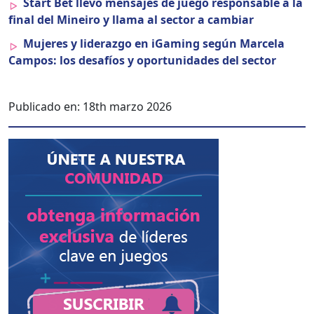
Start Bet llevó men­sajes de juego respon­s­able a la
final del Mineiro y lla­ma al sec­tor a cam­biar
Mujeres y lid­er­az­go en iGam­ing según Marcela
Cam­pos: los desafíos y opor­tu­nidades del sec­tor
Publicado en:
18th marzo 2026