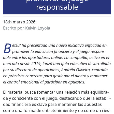
responsable
18th marzo 2026
Escrito por Kelvin Loyola
B
et­sul ha pre­sen­ta­do una nue­va ini­cia­ti­va enfo­ca­da en
pro­mover la edu­cación financiera y el juego respon­s­
able entre los apos­ta­dores online. La com­pañía, acti­va en el
mer­ca­do des­de 2019, lanzó una guía educa­ti­va desar­rol­la­da
por su direc­to­ra de opera­ciones, Andréia Oliveira, cen­tra­da
en prác­ti­cas conc­re­tas para ges­tionar el dinero y man­ten­er
el con­trol emo­cional al par­tic­i­par en apues­tas.
El mate­r­i­al bus­ca fomen­tar una relación más equi­li­bra­
da y con­sciente con el juego, desta­can­do que la esta­bil­i­
dad financiera es clave para man­ten­er las apues­tas
como una for­ma de entreten­imien­to y no como un ries­