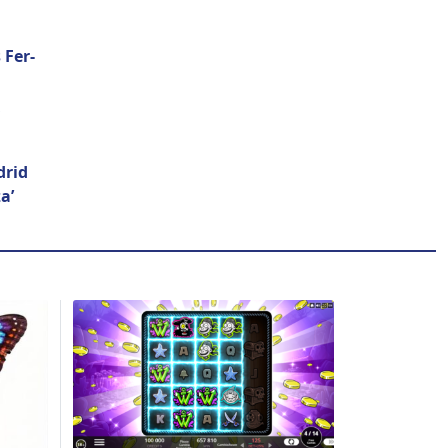
 Fer­
drid
za’