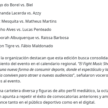
o do Borel vs. Biel
nan­da Lac­er­da vs. Azzy
z Mesqui­ta vs. Matheus Mar­tins
­ho Alves vs. Lucas Pen­tea­do
­o­rah Albu­querque vs. Rais­sa Bar­bosa
on Tigre vs. Fábio Mal­don­a­do
la orga­ni­zación desta­can que esta edi­ción bus­ca con­sol­i­da
ien­to del even­to en el cal­en­dario region­al.
“El Fight Music S
a una nue­va for­ma de con­sumir deporte, donde el espec­tácu­lo y 
cia con­viv­en para atraer a nuevas audi­en­cias
”, señalaron vocero
os al even­to.
 cartel­era diver­sa y fig­uras de alto per­fil mediáti­co, la oct
n apun­ta a repe­tir el éxi­to de con­vo­ca­to­rias ante­ri­ores y am
nce tan­to en el públi­co deporti­vo como en el dig­i­tal.