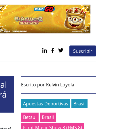
Suscribir
al
Escrito por
Kelvin Loyola
rá
Categories
Apuestas Deportivas
Brasil
Betsul
Brasil
Fight Music Show 8 (FMS 8)