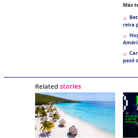
Más te
Bet
reira 
Hug
Améri­
Car
pasó de
Related
stories