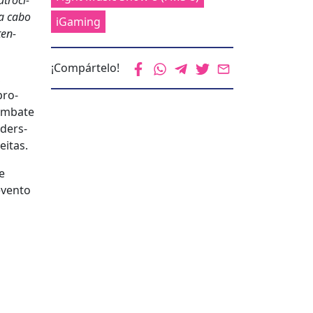
atroci­
 a cabo
iGaming
ten­
¡Compártelo!
,
pro­
om­bate
der­s­
­itas.
e
even­to