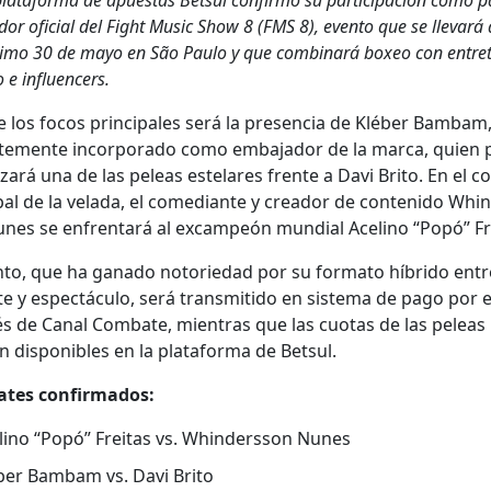
latafor­ma de apues­tas Bet­sul con­fir­mó su par­tic­i­pación como p
or ofi­cial del Fight Music Show 8 (FMS 8), even­to que se lle­vará
­i­mo 30 de mayo en São Paulo y que com­bi­na­rá box­eo con entre
o e influ­encers.
 los focos prin­ci­pales será la pres­en­cia de Kléber Bam­bam
­te­mente incor­po­ra­do como emba­jador de la mar­ca, quien 
i­zará una de las peleas este­lares frente a Davi Brito. En el c
­pal de la vela­da, el come­di­ante y creador de con­tenido Whin­
nes se enfrentará al excam­peón mundi­al Aceli­no “Popó” Fre
n­to, que ha gana­do noto­riedad por su for­ma­to híbri­do entr
e y espec­tácu­lo, será trans­mi­ti­do en sis­tema de pago por 
és de Canal Com­bate, mien­tras que las cuo­tas de las peleas
n disponibles en la platafor­ma de Bet­sul.
t­es con­fir­ma­dos:
li­no “Popó” Fre­itas vs. Whin­der­s­son Nunes
ber Bam­bam vs. Davi Brito