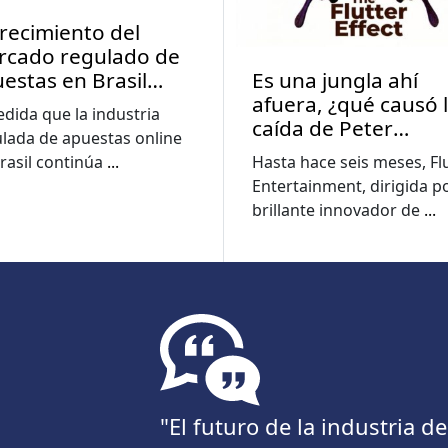
crecimiento del
rcado regulado de
estas en Brasil
Es una jungla ahí
pulsa una mayor
afuera, ¿qué causó 
dida que la industria
cación sobre las
caída de Peter
lada de apuestas online
tas
Jackson?
rasil continúa
...
Hasta hace seis meses, Fl
Entertainment, dirigida po
brillante innovador de
...
"El futuro de la industria 