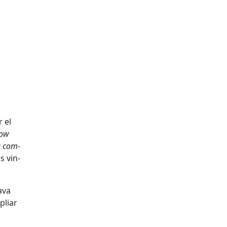
r el
how
la com­
s vin­
a­va
pli­ar