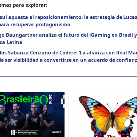
mas para explo­rar:
­sul apues­ta al reposi­cionamien­to: la estrate­gia de Lucas
para recu­per­ar pro­tag­o­nis­mo
o Baun­gart­ner anal­iza el futuro del iGam­ing en Brasil y
ca Lati­na
­los Saban­za Cen­zano de Codere: ‘La alian­za con Real Ma
 ser vis­i­bil­i­dad a con­ver­tirse en un acuer­do de con­fi­an­