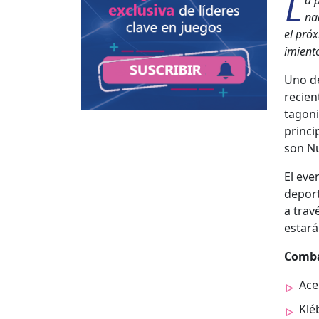
L
a p
nad
el próx
imien­t
Uno de
recien
tag­on
prin­ci
son Nu
El eve
deport
a trav
estará
Com­ba
Ace
Klé