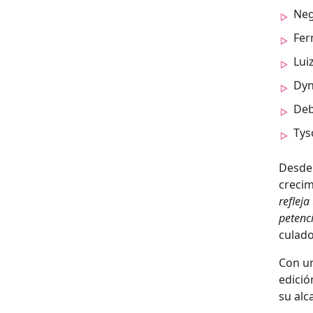
Neg
Fer­
Lui
Dyn
Deb
Tys
Des­de 
crec­im
refle­j
pe­ten­
cu­la­d
Con una
edi­ció
su alca