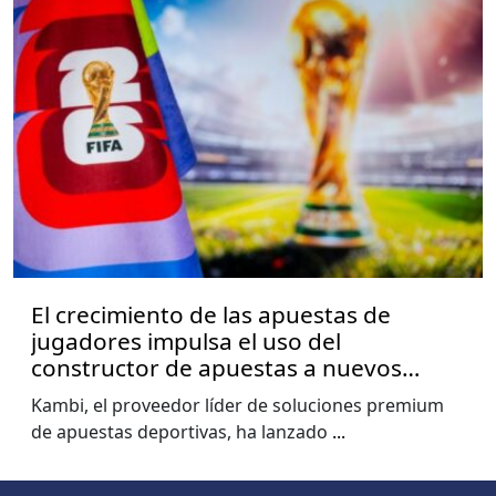
El crecimiento de las apuestas de
jugadores impulsa el uso del
constructor de apuestas a nuevos
niveles, muestra el informe de la Copa
Kambi, el proveedor líder de soluciones premium
del Mundo de Kambi
de apuestas deportivas, ha lanzado
...