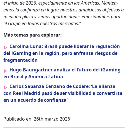
el ini­cio de 2026, espe­cial­mente en las Améri­c­as. Man­ten­
emos la con­fi­an­za en lograr nue­stros ambi­ciosos obje­tivos a
medi­ano pla­zo y vemos opor­tu­nidades emo­cio­nantes para
el Grupo en todos nue­stros mer­ca­dos.”
Más temas para explo­rar:
Car­oli­na Luna: Brasil puede lid­er­ar la reg­u­lación
del iGam­ing en la región, pero enfrenta ries­gos de
frag­mentación
Hugo Baun­gart­ner anal­iza el futuro del iGam­ing
en Brasil y Améri­ca Lati­na
Car­los Saban­za Cen­zano de Codere: ‘La alian­za
con Real Madrid pasó de ser vis­i­bil­i­dad a con­ver­tirse
en un acuer­do de con­fi­an­za’
Publicado en:
26th marzo 2026