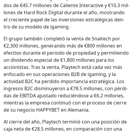
dos de €45.7 mil­lones de Caliente Inter­ac­tive y €10.3 mil­
lones de Hard Rock Dig­i­tal durante el año, mostran­do
el cre­ciente papel de las inver­siones estratég­i­cas den­
tro de su mod­e­lo de igam­ing.
El grupo tam­bién com­pletó la ven­ta de Snaitech por
€2,300 mil­lones, generan­do más de €800 mil­lones en
efec­ti­vo durante el peri­o­do de propiedad y per­mi­tien­do
un div­i­den­do espe­cial de €1,800 mil­lones para los
accionistas. Tras la ven­ta, Playtech está cada vez más
enfo­ca­do en sus opera­ciones B2B de igam­ing, y la
activi­dad B2C ha per­di­do impor­tan­cia estratég­i­ca. Los
ingre­sos B2C dis­min­uyeron a €78.5 mil­lones, con pér­di­
das de EBITDA ajus­ta­do reducién­dose a €6.2 mil­lones,
mien­tras la empre­sa con­tin­uó con el pro­ce­so de cierre
de su nego­cio HAPPYBET en Ale­ma­nia.
Al cierre del año, Playtech ter­minó con una posi­ción de
caja neta de €28.5 mil­lones, en com­para­ción con una