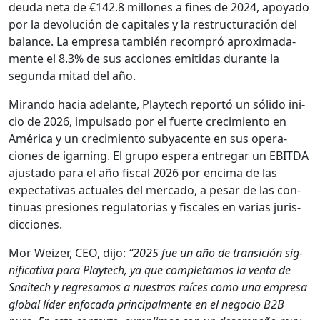
deu­da neta de €142.8 mil­lones a fines de 2024, apoy­a­do
por la devolu­ción de cap­i­tales y la restruc­turación del
bal­ance. La empre­sa tam­bién recom­pró aprox­i­mada­
mente el 8.3% de sus acciones emi­ti­das durante la
segun­da mitad del año.
Miran­do hacia ade­lante, Playtech reportó un sóli­do ini­
cio de 2026, impul­sa­do por el fuerte crec­imien­to en
Améri­ca y un crec­imien­to sub­y­a­cente en sus opera­
ciones de igam­ing. El grupo espera entre­gar un EBITDA
ajus­ta­do para el año fis­cal 2026 por enci­ma de las
expec­ta­ti­vas actuales del mer­ca­do, a pesar de las con­
tin­uas pre­siones reg­u­la­to­rias y fis­cales en varias juris­
dic­ciones.
Mor Weiz­er, CEO, dijo:
“2025 fue un año de tran­si­ción sig­
ni­fica­ti­va para Playtech, ya que com­ple­ta­mos la ven­ta de
Snaitech y regre­samos a nues­tras raíces como una empre­sa
glob­al líder enfo­ca­da prin­ci­pal­mente en el nego­cio B2B