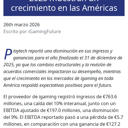
crecimiento en las Américas
26th marzo 2026
Escrito por iGamingFuture
P
laytech reportó una dis­min­u­ción en sus ingre­sos y
ganan­cias para el año final­iza­do el 31 de diciem­bre de
2025, ya que los cam­bios estruc­turales y la revisión de
acuer­dos com­er­ciales impactaron su desem­peño, mien­tras
que el crec­imien­to en los mer­ca­dos de igam­ing en toda
Améri­ca respaldó expec­ta­ti­vas pos­i­ti­vas para el futuro.
El provee­dor de igam­ing reg­istró ingre­sos de €763.6
mil­lones, una caí­da del 10% inter­an­u­al, jun­to con un
EBITDA ajus­ta­do de €197.0 mil­lones, una dis­min­u­ción
del 9%. El EBITDA repor­ta­do pasó a una pér­di­da de €5.7
mil­lones, en com­para­ción con una ganan­cia de €127.2