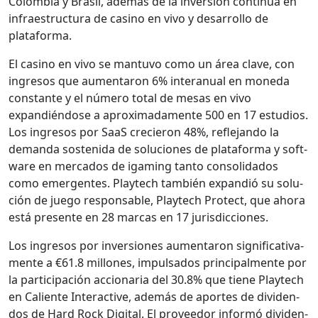
Colom­bia y Brasil, además de la inver­sión con­tin­ua en
infraestruc­tura de casi­no en vivo y desar­rol­lo de
platafor­ma.
El casi­no en vivo se man­tu­vo como un área clave, con
ingre­sos que aumen­taron 6% inter­an­u­al en mon­e­da
con­stante y el número total de mesas en vivo
expandién­dose a aprox­i­mada­mente 500 en 17 estu­dios.
Los ingre­sos por SaaS crecieron 48%, refle­jan­do la
deman­da sosteni­da de solu­ciones de platafor­ma y soft­
ware en mer­ca­dos de igam­ing tan­to con­sol­i­da­dos
como emer­gentes. Playtech tam­bién expandió su solu­
ción de juego respon­s­able, Playtech Pro­tect, que aho­ra
está pre­sente en 28 mar­cas en 17 juris­dic­ciones.
Los ingre­sos por inver­siones aumen­taron sig­ni­fica­ti­va­
mente a €61.8 mil­lones, impul­sa­dos prin­ci­pal­mente por
la par­tic­i­pación accionar­ia del 30.8% que tiene Playtech
en Caliente Inter­ac­tive, además de aportes de div­i­den­
dos de Hard Rock Dig­i­tal. El provee­dor infor­mó div­i­den­