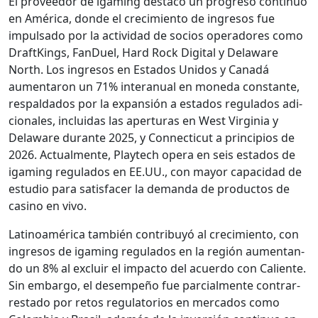
El provee­dor de igam­ing destacó un pro­gre­so con­tin­uo
en Améri­ca, donde el crec­imien­to de ingre­sos fue
impul­sa­do por la activi­dad de socios oper­adores como
DraftK­ings, Fan­Du­el, Hard Rock Dig­i­tal y Delaware
North. Los ingre­sos en Esta­dos Unidos y Canadá
aumen­taron un 71% inter­an­u­al en mon­e­da con­stante,
respal­da­dos por la expan­sión a esta­dos reg­u­la­dos adi­
cionales, inclu­idas las aper­turas en West Vir­ginia y
Delaware durante 2025, y Con­necti­cut a prin­ci­p­ios de
2026. Actual­mente, Playtech opera en seis esta­dos de
igam­ing reg­u­la­dos en EE.UU., con may­or capaci­dad de
estu­dio para sat­is­fac­er la deman­da de pro­duc­tos de
casi­no en vivo.
Lati­noaméri­ca tam­bién con­tribuyó al crec­imien­to, con
ingre­sos de igam­ing reg­u­la­dos en la región aumen­tan­
do un 8% al excluir el impacto del acuer­do con Caliente.
Sin embar­go, el desem­peño fue par­cial­mente con­trar­
resta­do por retos reg­u­la­to­rios en mer­ca­dos como