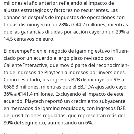
mil­lones el año ante­ri­or, refle­jan­do el impacto de
ajustes estratégi­cos y fac­tores no recur­rentes. Las
ganan­cias después de impuestos de opera­ciones con­
tin­uas dis­min­uyeron un 28% a €44.2 mil­lones, mien­tras
que las ganan­cias dilu­idas por acción cayeron un 29% a
14.5 cen­tavos de euro.
El desem­peño en el nego­cio de igam­ing estu­vo influ­en­
ci­a­do por un acuer­do a largo pla­zo revisa­do con
Caliente Inter­ac­tive, que movió parte del reconocimien­
to de ingre­sos de Playtech a ingre­sos por inver­siones.
Como resul­ta­do, los ingre­sos B2B dis­min­uyeron 9% a
€688.3 mil­lones, mien­tras que el EBITDA ajus­ta­do cayó
36% a €141.4 mil­lones. Excluyen­do el impacto de este
acuer­do, Playtech reportó un crec­imien­to sub­y­a­cente
en mer­ca­dos de igam­ing reg­u­la­dos, con ingre­sos B2B
de juris­dic­ciones reg­u­ladas, que rep­re­sen­tan más del
80% del seg­men­to, aumen­tan­do un 6%.