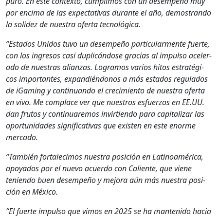
puro. En este con­tex­to, cumplimos con un desem­peño muy
por enci­ma de las expec­ta­ti­vas durante el año, demostran­do
la solidez de nues­tra ofer­ta tec­nológ­i­ca.
“Esta­dos Unidos tuvo un desem­peño par­tic­u­lar­mente fuerte,
con los ingre­sos casi duplicán­dose gra­cias al impul­so acel­er­
a­do de nues­tras alian­zas. Logramos var­ios hitos estratégi­
cos impor­tantes, expandién­donos a más esta­dos reg­u­la­dos
de iGam­ing y con­tin­uan­do el crec­imien­to de nues­tra ofer­ta
en vivo. Me com­place ver que nue­stros esfuer­zos en EE.UU.
dan fru­tos y con­tin­uare­mos invir­tien­do para cap­i­talizar las
opor­tu­nidades sig­ni­fica­ti­vas que exis­ten en este enorme
mer­ca­do.
“Tam­bién for­t­alec­i­mos nues­tra posi­ción en Lati­noaméri­ca,
apoy­a­dos por el nue­vo acuer­do con Caliente, que viene
tenien­do buen desem­peño y mejo­ra aún más nues­tra posi­
ción en Méx­i­co.
“El fuerte impul­so que vimos en 2025 se ha man­tenido hacia