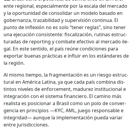
ente region­al, espe­cial­mente por la escala del mer­ca­do
y la opor­tu­nidad de con­sol­i­dar un mod­e­lo basa­do en
gob­er­nan­za, traz­abil­i­dad y super­visión con­tin­ua. El
pun­to de inflex­ión no es solo “ten­er reglas”, sino ten­er
una eje­cu­ción con­sis­tente: fis­cal­ización, ruti­nas estruc­
turadas de report­ing y com­bate efec­ti­vo al mer­ca­do ile­
gal. En este sen­ti­do, el país reúne condi­ciones para
expor­tar bue­nas prác­ti­cas e influir en los están­dares de
la región.
Al mis­mo tiem­po, la frag­mentación es un ries­go estruc­
tur­al en Améri­ca Lati­na, ya que cada país com­bi­na dis­
tin­tos nive­les de enforce­ment, madurez insti­tu­cional e
inte­gración con el sis­tema financiero. El camino más
real­ista es posi­cionar a Brasil como un polo de con­ver­
gen­cia en prin­ci­p­ios —KYC, AML, juego respon­s­able e
inte­gri­dad— aunque la imple­mentación pue­da vari­ar
entre juris­dic­ciones.