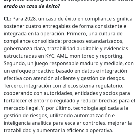
er­a­do un caso de éxi­to?
CL:
Para 2028, un caso de éxi­to en com­pli­ance sig­nifi­ca
sosten­er cua­tro entre­gables de for­ma con­sis­tente e
integra­da en la operación. Primero, una cul­tura de
com­pli­ance con­sol­i­da­da: pro­ce­sos estandariza­dos,
gob­er­nan­za clara, traz­abil­i­dad auditable y evi­den­cias
estruc­turadas en KYC, AML, mon­i­toreo y report­ing.
Segun­do, un juego respon­s­able maduro y med­i­ble, con
un enfoque proac­ti­vo basa­do en datos e inte­gración
efec­ti­va con aten­ción al cliente y gestión de ries­gos.
Ter­cero, inte­gración con el eco­sis­tema reg­u­la­to­rio,
cooperan­do con autori­dades, enti­dades y socios para
for­t­ale­cer el entorno reg­u­la­do y reducir bre­chas para el
mer­ca­do ile­gal. Y, por últi­mo, tec­nología apli­ca­da a la
gestión de ries­gos, uti­lizan­do autom­a­ti­zación e
inteligen­cia analíti­ca para escalar con­troles, mejo­rar la
traz­abil­i­dad y aumen­tar la efi­cien­cia oper­a­ti­va.