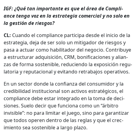
IGF: ¿Qué tan impor­tante es que el área de Com­pli­
ance ten­ga voz en la estrate­gia com­er­cial y no solo en
la gestión de ries­gos?
CL:
Cuan­do el com­pli­ance par­tic­i­pa des­de el ini­cio de la
estrate­gia, deja de ser solo un mit­i­gador de ries­gos y
pasa a actu­ar como habil­i­ta­dor del nego­cio. Con­tribuye
a estruc­turar adquisi­ción, CRM, bonifi­ca­ciones y alian­
zas de for­ma sostenible, reducien­do la exposi­ción reg­u­
la­to­ria y rep­uta­cional y evi­tan­do retra­ba­jos oper­a­tivos.
En un sec­tor donde la con­fi­an­za del con­sum­i­dor y la
cred­i­bil­i­dad insti­tu­cional son activos estratégi­cos, el
com­pli­ance debe estar inte­gra­do en la toma de deci­
siones. Sue­lo decir que fun­ciona como un “árbi­tro
invis­i­ble”: no para lim­i­tar el juego, sino para garan­ti­zar
que todos operen den­tro de las reglas y que el crec­
imien­to sea sostenible a largo pla­zo.