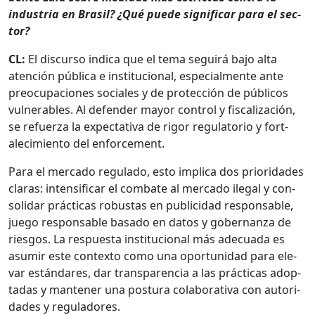
indus­tria en Brasil? ¿Qué puede sig­nificar para el sec­
tor?
CL:
El dis­cur­so indi­ca que el tema seguirá bajo alta
aten­ción públi­ca e insti­tu­cional, espe­cial­mente ante
pre­ocu­pa­ciones sociales y de pro­tec­ción de públi­cos
vul­ner­a­bles. Al defend­er may­or con­trol y fis­cal­ización,
se refuerza la expec­ta­ti­va de rig­or reg­u­la­to­rio y for­t­
alec­imien­to del enforce­ment.
Para el mer­ca­do reg­u­la­do, esto impli­ca dos pri­or­i­dades
claras: inten­si­ficar el com­bate al mer­ca­do ile­gal y con­
sol­i­dar prác­ti­cas robus­tas en pub­li­ci­dad respon­s­able,
juego respon­s­able basa­do en datos y gob­er­nan­za de
ries­gos. La respues­ta insti­tu­cional más ade­cua­da es
asumir este con­tex­to como una opor­tu­nidad para ele­
var están­dares, dar trans­paren­cia a las prác­ti­cas adop­
tadas y man­ten­er una pos­tu­ra colab­o­ra­ti­va con autori­
dades y reg­u­ladores.