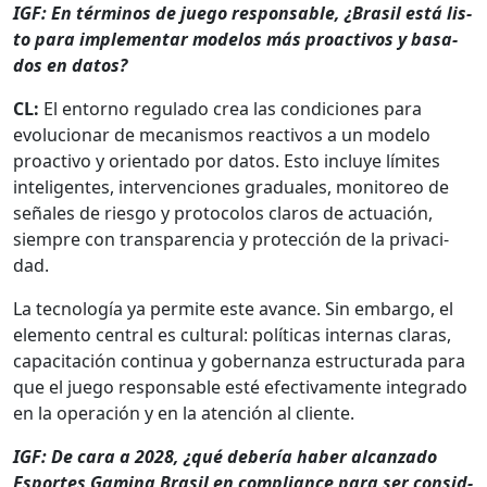
IGF: En tér­mi­nos de juego respon­s­able, ¿Brasil está lis­
to para imple­men­tar mod­e­los más proac­tivos y basa­
dos en datos?
CL:
El entorno reg­u­la­do crea las condi­ciones para
evolu­cionar de mecan­is­mos reac­tivos a un mod­e­lo
proac­ti­vo y ori­en­ta­do por datos. Esto incluye límites
inteligentes, inter­ven­ciones grad­uales, mon­i­toreo de
señales de ries­go y pro­to­co­los claros de actuación,
siem­pre con trans­paren­cia y pro­tec­ción de la pri­vaci­
dad.
La tec­nología ya per­mite este avance. Sin embar­go, el
ele­men­to cen­tral es cul­tur­al: políti­cas inter­nas claras,
capac­itación con­tin­ua y gob­er­nan­za estruc­tura­da para
que el juego respon­s­able esté efec­ti­va­mente inte­gra­do
en la operación y en la aten­ción al cliente.
IGF: De cara a 2028, ¿qué debería haber alcan­za­do
Esportes Gam­ing Brasil en com­pli­ance para ser con­sid­