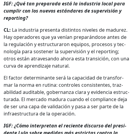
IGF: ¿Qué tan prepara­da está la indus­tria local para
cumplir con los nuevos están­dares de super­visión y
report­ing?
CL:
La indus­tria pre­sen­ta dis­tin­tos nive­les de madurez.
Hay oper­adores que ya venían preparán­dose antes de
la reg­u­lación y estruc­turaron equipos, pro­ce­sos y tec­
nología para sosten­er la super­visión y el report­ing;
otros están atrav­es­an­do aho­ra esta tran­si­ción, con una
cur­va de apren­diza­je nat­ur­al.
El fac­tor deter­mi­nante será la capaci­dad de trans­for­
mar la nor­ma en ruti­na: con­troles con­sis­tentes, traz­
abil­i­dad auditable, gob­er­nan­za clara y evi­den­cia estruc­
tura­da. El mer­ca­do madu­ra cuan­do el com­pli­ance deja
de ser una capa de val­i­dación y pasa a ser parte de la
infraestruc­tura de la operación.
IGF: ¿Cómo inter­pre­tan el reciente dis­cur­so del pres­i­
dente Lula sobre medi­das más estric­tas con­tra la