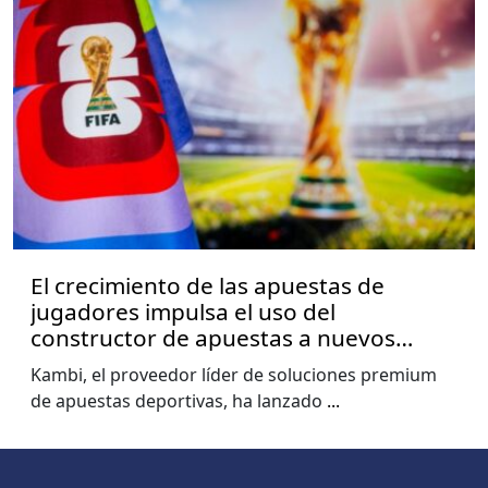
El crecimiento de las apuestas de
jugadores impulsa el uso del
constructor de apuestas a nuevos
niveles, muestra el informe de la Copa
Kambi, el proveedor líder de soluciones premium
del Mundo de Kambi
de apuestas deportivas, ha lanzado
...