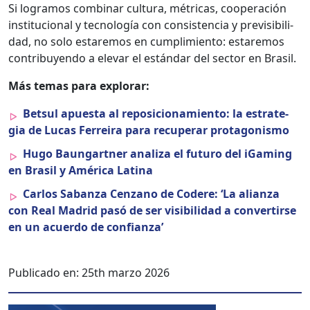
Si logramos com­bi­nar cul­tura, métri­c­as, coop­eración
insti­tu­cional y tec­nología con con­sis­ten­cia y pre­vis­i­bil­i­
dad, no solo estare­mos en cumplim­ien­to: estare­mos
con­tribuyen­do a ele­var el están­dar del sec­tor en Brasil.
Más temas para explo­rar:
Bet­sul apues­ta al reposi­cionamien­to: la estrate­
gia de Lucas Fer­reira para recu­per­ar pro­tag­o­nis­mo
Hugo Baun­gart­ner anal­iza el futuro del iGam­ing
en Brasil y Améri­ca Lati­na
Car­los Saban­za Cen­zano de Codere: ‘La alian­za
con Real Madrid pasó de ser vis­i­bil­i­dad a con­ver­tirse
en un acuer­do de con­fi­an­za’
Publicado en:
25th marzo 2026