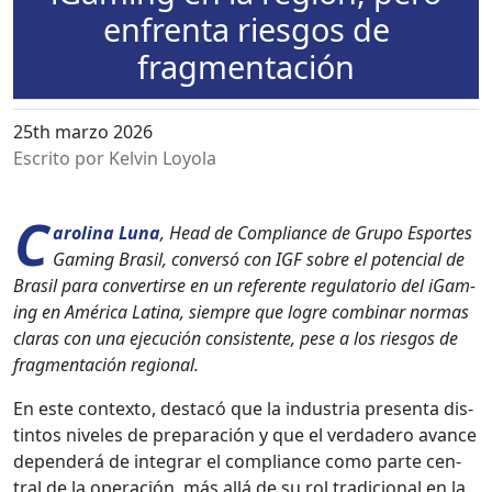
enfrenta riesgos de
fragmentación
25th marzo 2026
Escrito por Kelvin Loyola
C
ar­oli­na Luna
, Head de Com­pli­ance de Grupo Esportes
Gam­ing Brasil, con­ver­só con IGF sobre el poten­cial de
Brasil para con­ver­tirse en un ref­er­ente reg­u­la­to­rio del iGam­
ing en Améri­ca Lati­na, siem­pre que logre com­bi­nar nor­mas
claras con una eje­cu­ción con­sis­tente, pese a los ries­gos de
frag­mentación region­al.
En este con­tex­to, destacó que la indus­tria pre­sen­ta dis­
tin­tos nive­les de preparación y que el ver­dadero avance
depen­derá de inte­grar el com­pli­ance como parte cen­
tral de la operación, más allá de su rol tradi­cional en la