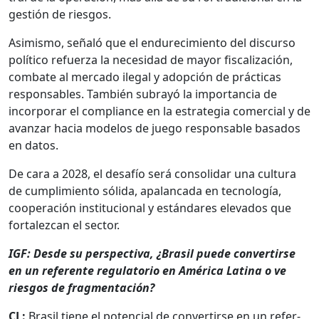
gestión de ries­gos.
Asimis­mo, señaló que el endurec­imien­to del dis­cur­so
políti­co refuerza la necesi­dad de may­or fis­cal­ización,
com­bate al mer­ca­do ile­gal y adop­ción de prác­ti­cas
respon­s­ables. Tam­bién sub­rayó la impor­tan­cia de
incor­po­rar el com­pli­ance en la estrate­gia com­er­cial y de
avan­zar hacia mod­e­los de juego respon­s­able basa­dos
en datos.
De cara a 2028, el desafío será con­sol­i­dar una cul­tura
de cumplim­ien­to sól­i­da, apalan­ca­da en tec­nología,
coop­eración insti­tu­cional y están­dares ele­va­dos que
for­t­alez­can el sec­tor.
IGF: Des­de su per­spec­ti­va, ¿Brasil puede con­ver­tirse
en un ref­er­ente reg­u­la­to­rio en Améri­ca Lati­na o ve
ries­gos de frag­mentación?
CL:
Brasil tiene el poten­cial de con­ver­tirse en un ref­er­