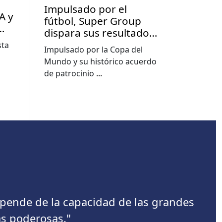
Impulsado por el
A y
fútbol, Super Group
dispara sus resultados
en el segundo
sta
Impulsado por la Copa del
trimestre y mejora sus
Mundo y su histórico acuerdo
previsiones para 2026
de patrocinio
...
depende de la capacidad de las grandes
s poderosas."