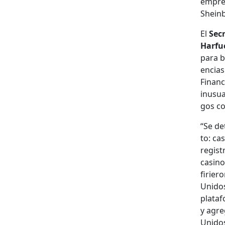
empre­
Shein­
El
Sec­
Har­fu
para bo
en­cias
Financ
inusua
gos co
“Se det
to: cas
reg­ist
casi­no
firier
Unidos 
plataf
y agre
Unidos