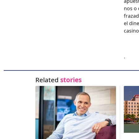
apues­
nos o 
fraza­
el dine
casi­no
.
Related
stories