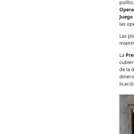
políti­
Oper­a
Juego 
las ope
Las pl
mien­tr
La
Pre
cu­bie
de la 
dinero
li­caci