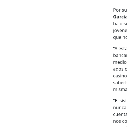
Por su
Gar­cí
bajo s
jóvenes
que no
“A est
ban­ca
medios 
a­dos 
casi­no
saber­l
mis­ma
“El sis
nun­ca
cuen­ta
nos co