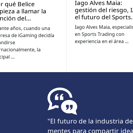
Iago Alves Maia:
r qué Belice
gestión del riesgo, I
ieza a llamar la
el futuro del Sports
nción del
Trading en
sistema iGaming?
Iago Alves Maia, especiali
ante años, cuando una
Latinoamérica
en Sports Trading con
resa de iGaming decidía
experiencia en el área
...
andirse
rnacionalmente, la
cipal
...
"El futuro de la industria 
mentes para compartir idea