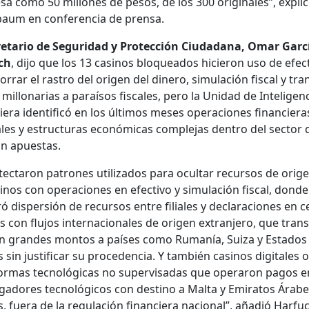
sa como 50 mil­lones de pesos, de los 300 orig­i­nales”, expli
baum en con­fer­en­cia de pren­sa.
re­tario de Seguri­dad y Pro­tec­ción Ciu­dadana, Omar Gar­c
ch
, dijo que los 13 casi­nos blo­quea­d­os hicieron uso de efec­t
r­rar el ras­tro del ori­gen del dinero, sim­u­lación fis­cal y tran
 mil­lonar­ias a paraí­sos fis­cales, pero la Unidad de Inteligen­
iera iden­ti­ficó en los últi­mos meses opera­ciones financiera
les y estruc­turas económi­cas com­ple­jas den­tro del sec­tor 
n apues­tas.
ec­taron patrones uti­liza­dos para ocul­tar recur­sos de ori­gen 
i­nos con opera­ciones en efec­ti­vo y sim­u­lación fis­cal, donde
ró dis­per­sión de recur­sos entre fil­iales y declara­ciones en c
s con flu­jos inter­na­cionales de ori­gen extran­jero, que trans
on grandes mon­tos a país­es como Rumanía, Suiza y Esta­dos
sin jus­ti­ficar su proce­den­cia. Y tam­bién casi­nos dig­i­tales o
or­mas tec­nológ­i­cas no super­visadas que oper­aron pagos e
­gadores tec­nológi­cos con des­ti­no a Mal­ta y Emi­ratos Árab
, fuera de la reg­u­lación financiera nacional”, añadió Har­fu