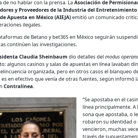
ca de no hablar con la pren­sa. La
Aso­ciación de Per­mi­sion­ar
dores y Provee­dores de la Indus­tria del Entreten­imien­to
de Apues­ta en Méx­i­co (AIEJA)
emi­tió un comu­ni­ca­do crit­i­
ra­ciones ile­gales.
atafor­mas de Betano y bet365 en Méx­i­co seguirán sus­pendi
as con­tinúen las inves­ti­ga­ciones.
s­i­den­ta Clau­dia Shein­baum
dio detalles del
modus operan­
r­to: algunos casi­nos y salas de apues­tas en línea lava­ban di
delin­cuen­cia orga­ni­za­da, pero en otros casos el blan­queo d
 es en efec­ti­vo que venía de otras fuentes, según infor­mó 
ón
Con­tralínea
.
“Se apos­ta­ba en el casi­
línea prin­ci­pal­mente. A 
sona que apos­ta­ba, o le
robaron su iden­ti­dad o 
vencieron, muchas vece
través de supues­ta­men