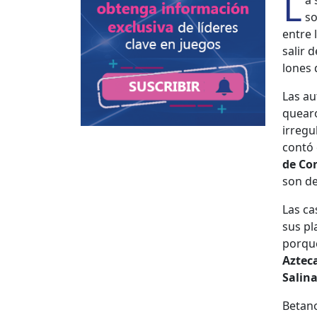
L
a 
so
entre 
salir 
lones d
Las au
quearo
irreg­u
con­tó
de Con
son de
Las ca
sus pl
porque
Aztec
Sali­n
Betano