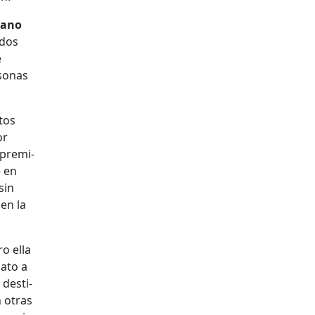
leano
­dos
e
­sonas
atos
or
pre­mi­
e en
sin
 en la
ro ella
a­to a
des­ti­
n otras