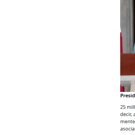
Pres­i
25 mil
decir,
mente 
aso­ci