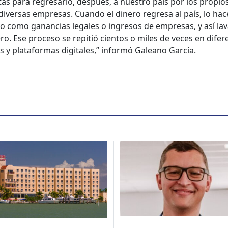
tas para regre­sar­lo, después, a nue­stro país por los pro­pios
diver­sas empre­sas. Cuan­do el dinero regre­sa al país, lo hac
do como ganan­cias legales o ingre­sos de empre­sas, y así la
ro. Ese pro­ce­so se repi­tió cien­tos o miles de veces en difer
s y platafor­mas dig­i­tales,” infor­mó Galeano Gar­cía.