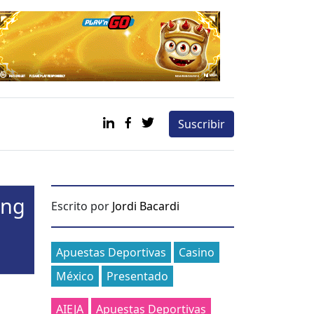
Suscribir
ing
Escrito por
Jordi Bacardi
Categories
Apuestas Deportivas
Casino
México
Presentado
AIEJA
Apuestas Deportivas