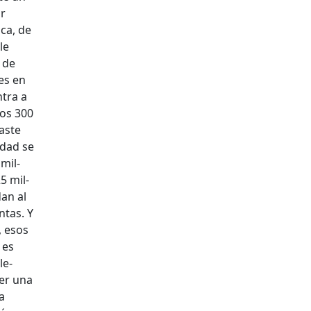
or
­ca, de
 le
 de
es en
ntra a
los 300
naste
i­dad se
mil­
5 mil­
an al
n­tas. Y
, esos
 es
le­
ber una
a