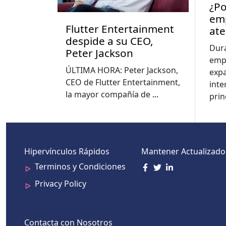
¿Po
emp
Flutter Entertainment
ate
despide a su CEO,
eco
Dur
Peter Jackson
emp
ÚLTIMA HORA: Peter Jackson,
exp
CEO de Flutter Entertainment,
inte
la mayor compañía de
...
prin
Hipervínculos Rápidos
Mantener Actualizado
Terminos y Condiciones
Privacy Policy
Contacta con Nosotros