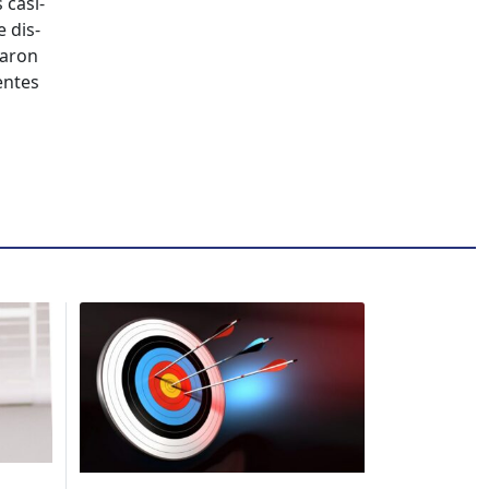
 casi­
e dis­
varon
­entes