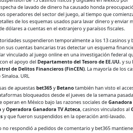
sus­pen­sión de 13 casi­nos físi­cos y dig­i­tales en Méx­i­co por
specha de lava­do de dinero ha cau­sa­do hon­da pre­ocu­paci
los oper­adores del sec­tor del juego, al tiem­po que comien­z
detalles de los esque­mas usa­dos para lavar dinero y enviar m
e dólares a cuen­tas en el extran­jero y paraí­sos fis­cales.
tori­dades sus­pendieron tem­po­ral­mente a los 13 casi­nos y 
n sus cuen­tas ban­car­ias tras detec­tar un esque­ma financi
­lar vin­cu­la­do al juego online en una inves­ti­gación fed­er­al q
 con el apoyo del
Depar­ta­men­to del Tesoro de EE.UU.
y su
­trol de Deli­tos Financieros (Fin­CEN)
. La may­oría de los ca
 Sinaloa. URL
sas de apues­tas
bet365
y
Betano
tam­bién han vis­to el acce­
atafor­mas blo­quea­d­os des­de el jueves de la sem­ana pasa­d
 oper­an en Méx­i­co bajo las razones sociales de
Ganado­ra
a
y
Oper­ado­ra Ganado­ra TV Azteca
, casi­nos vin­cu­la­dos al
as
y que fueron sus­pendi­dos en la operación anti-lava­do.
 no respondió a pedi­dos de comen­tario y bet365 mantien