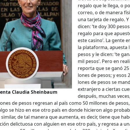
rega­lo que le lle­ga, o p
correo, o de man­era físi
una tar­je­ta de rega­lo. Y
dicen: ‘te doy 300 pesos
rega­lo para que apuest
este casi­no’. La gente e
la platafor­ma, apues­ta 
pesos y le dicen: ‘te ga
mil pesos’. Pero en real­
repor­ta que se ganó 25 
lones de pesos; y esos 2
lones de pesos se man­d
extran­jero a cier­tas cue
­den­ta Clau­dia Shein­baum
después, muchas veces
­lones de pesos regre­san al país como 50 mil­lones de pesos,
 algo se hizo en ese otro país en donde hicieron algo prob­a­b
sim­i­lar, de tal man­era que aumen­ta, es decir, tiene que ha
ación delic­tu­osa con alguien en ese otro país, y regre­sa a un