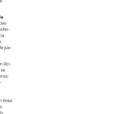
có
ía
i­vo
s­fer­
cia
s
de jue­
ilíc­i­
 se
eros;
­
n línea
es
ch.