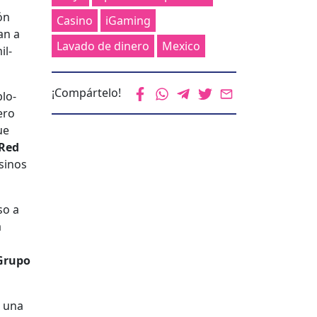
ón
Casino
iGaming
an a
Lavado de dinero
Mexico
il­
¡Compártelo!
blo­
ero
ue
Red
si­nos
so a
a
Grupo
e una