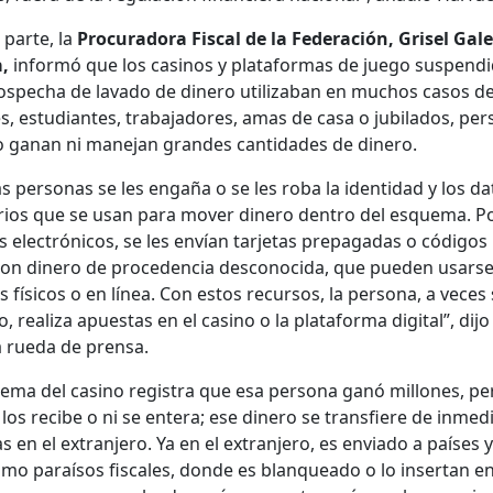
 parte, la
Procu­rado­ra Fis­cal de la Fed­eración, Grisel Ga
a,
infor­mó que los casi­nos y platafor­mas de juego sus­pendi
ospecha de lava­do de dinero uti­liz­a­ban en muchos casos d
, estu­di­antes, tra­ba­jadores, amas de casa o jubi­la­dos, per
 ganan ni mane­jan grandes can­ti­dades de dinero.
as per­sonas se les engaña o se les roba la iden­ti­dad y los d
r­ios que se usan para mover dinero den­tro del esque­ma. P
elec­tróni­cos, se les envían tar­je­tas prepa­gadas o códi­gos 
con dinero de proce­den­cia descono­ci­da, que pueden usars
s físi­cos o en línea. Con estos recur­sos, la per­sona, a veces 
o, real­iza apues­tas en el casi­no o la platafor­ma dig­i­tal”, dijo
 rue­da de pren­sa.
­tema del casi­no reg­is­tra que esa per­sona ganó mil­lones, pe
 los recibe o ni se entera; ese dinero se trans­fiere de inmedi­
s en el extran­jero. Ya en el extran­jero, es envi­a­do a país­es y 
mo paraí­sos fis­cales, donde es blan­quea­do o lo inser­tan e