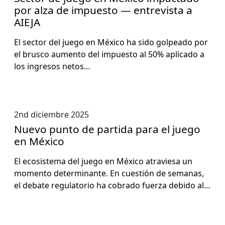
por alza de impuesto — entrevista a
AIEJA
El sec­tor del juego en Méx­i­co ha sido gol­pea­do por
el brus­co aumen­to del impuesto al 50% apli­ca­do a
los ingre­sos netos…
2nd diciembre 2025
Nuevo punto de partida para el juego
en México
El eco­sis­tema del juego en Méx­i­co atraviesa un
momen­to deter­mi­nante. En cuestión de sem­anas,
el debate reg­u­la­to­rio ha cobra­do fuerza debido al…