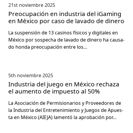
21st noviembre 2025
Preocupación en industria del iGaming
en México por caso de lavado de dinero
La sus­pen­sión de 13 casi­nos físi­cos y dig­i­tales en
Méx­i­co por sospecha de lava­do de dinero ha cau­sa­
do hon­da pre­ocu­pación entre los…
5th noviembre 2025
Industria del juego en México rechaza
el aumento de impuesto al 50%
La Aso­ciación de Per­mi­sion­ar­ios y Provee­dores de
la Indus­tria del Entreten­imien­to y Jue­gos de Apues­
ta en Méx­i­co (AIEJA) lamen­tó la aprobación por…