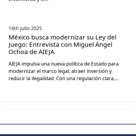
14th julio 2025
México busca modernizar su Ley del
Juego: Entrevista con Miguel Ángel
Ochoa de AIEJA
AIEJA impul­sa una nue­va políti­ca de Esta­do para
mod­ern­izar el mar­co legal, atraer inver­sión y
reducir la ile­gal­i­dad. Con una reg­u­lación clara,…