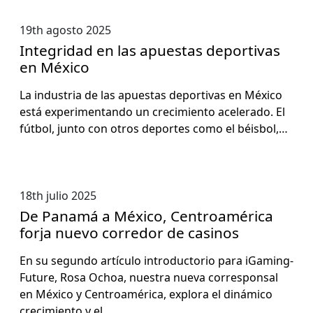
19th agosto 2025
Integridad en las apuestas deportivas
en México
La indus­tria de las apues­tas deporti­vas en Méx­i­co
está exper­i­men­tan­do un crec­imien­to acel­er­a­do. El
fút­bol, jun­to con otros deportes como el béis­bol,…
18th julio 2025
De Panamá a México, Centroamérica
forja nuevo corredor de casinos
En su segun­do artícu­lo intro­duc­to­rio para iGam­ing­
Fu­ture, Rosa Ochoa, nues­tra nue­va cor­re­spon­sal
en Méx­i­co y Cen­troaméri­ca, explo­ra el dinámi­co
crec­imien­to y el…