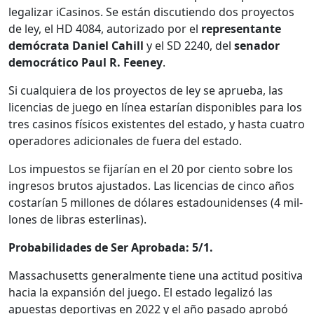
legalizar iCas­i­nos. Se están dis­cutien­do dos proyec­tos
de ley, el HD 4084, autor­iza­do por el
rep­re­sen­tante
demócra­ta Daniel Cahill
y el SD 2240, del
senador
democráti­co Paul R. Feeney
.
Si cualquiera de los proyec­tos de ley se aprue­ba, las
licen­cias de juego en línea estarían disponibles para los
tres casi­nos físi­cos exis­tentes del esta­do, y has­ta cua­tro
oper­adores adi­cionales de fuera del esta­do.
Los impuestos se fijarían en el 20 por cien­to sobre los
ingre­sos bru­tos ajus­ta­dos. Las licen­cias de cin­co años
costarían 5 mil­lones de dólares esta­dounidens­es (4 mil­
lones de libras ester­li­nas).
Prob­a­bil­i­dades de Ser Aproba­da: 5/1.
Mass­a­chu­setts gen­eral­mente tiene una acti­tud pos­i­ti­va
hacia la expan­sión del juego. El esta­do legal­izó las
apues­tas deporti­vas en 2022 y el año pasa­do aprobó