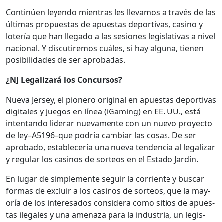
Con­tinúen leyen­do mien­tras les lle­va­mos a través de las
últi­mas prop­ues­tas de apues­tas deporti­vas, casi­no y
lotería que han lle­ga­do a las sesiones leg­isla­ti­vas a niv­el
nacional. Y dis­cu­tire­mos cuáles, si hay algu­na, tienen
posi­bil­i­dades de ser aprobadas.
¿NJ Legalizará los Con­cur­sos?
Nue­va Jer­sey, el pio­nero orig­i­nal en apues­tas deporti­vas
dig­i­tales y jue­gos en línea (iGam­ing) en EE. UU., está
inten­tan­do lid­er­ar nue­va­mente con un nue­vo proyec­to
de ley–A5196–que podría cam­biar las cosas. De ser
aproba­do, estable­cería una nue­va ten­den­cia al legalizar
y reg­u­lar los casi­nos de sor­te­os en el Esta­do Jardín.
En lugar de sim­ple­mente seguir la cor­ri­ente y bus­car
for­mas de excluir a los casi­nos de sor­te­os, que la may­
oría de los intere­sa­dos con­sid­era como sitios de apues­
tas ile­gales y una ame­naza para la indus­tria, un leg­is­