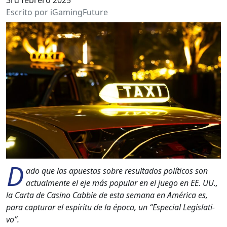
Escrito por iGamingFuture
D
ado que las apues­tas sobre resul­ta­dos políti­cos son
actual­mente el eje más pop­u­lar en el juego en EE. UU.,
la Car­ta de Casi­no Cab­bie de esta sem­ana en Améri­ca es,
para cap­turar el espíritu de la época, un “Espe­cial Leg­isla­ti­
vo”.