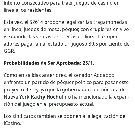
inten­to con­sec­u­ti­vo para traer jue­gos de casi­no en
línea a los res­i­dentes.
Esta vez, el S2614 pro­pone legalizar las trag­a­monedas
en línea, jue­gos de mesa, póquer, con crupieres en vivo
y expandir las ven­tas de loterías en línea. Los oper­
adores pagarían al esta­do un jugoso 30.5 por cien­to del
GGR.
Prob­a­bil­i­dades de Ser Aproba­da: 25/1.
Como en sal­i­das ante­ri­ores, el senador Add­a­b­bo
enfrenta un par­tido de póquer políti­co para pasar este
proyec­to de ley, ya que la gob­er­nado­ra demócra­ta de
Nue­va York
Kathy Hochul
no ha men­ciona­do la expan­
sión del juego en el pre­supuesto actu­al.
Los sindi­catos tam­bién se opo­nen a la legal­ización de
iCas­i­no.