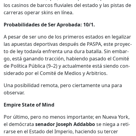
los casi­nos de bar­cos flu­viales del esta­do y las pis­tas de
car­reras oper­ar skins en línea.
Prob­a­bil­i­dades de Ser Aproba­da: 10/1.
A pesar de ser uno de los primeros esta­dos en legalizar
las apues­tas deporti­vas después de PASPA, este proyec­
to de ley todavía enfrenta una dura batal­la. Sin embar­
go, está ganan­do trac­ción, habi­en­do pasa­do el Comité
de Políti­ca Públi­ca (9–2) y actual­mente está sien­do con­
sid­er­a­do por el Comité de Medios y Arbi­trios.
Una posi­bil­i­dad remo­ta, pero cier­ta­mente una para
obser­var.
Empire State of Mind
Por últi­mo, pero no menos impor­tante; en Nue­va York,
el demócra­ta
senador Joseph Add­a­b­bo
se nie­ga a reti­
rarse en el Esta­do del Impe­rio, hacien­do su ter­cer