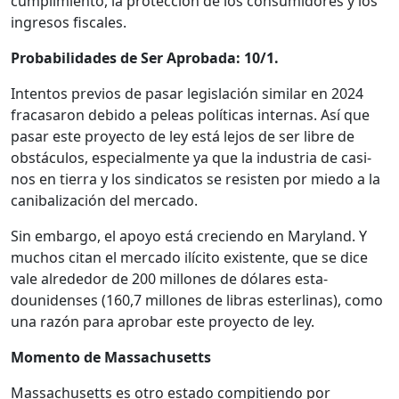
cumplim­ien­to, la pro­tec­ción de los con­sum­i­dores y los
ingre­sos fis­cales.
Prob­a­bil­i­dades de Ser Aproba­da: 10/1.
Inten­tos pre­vios de pasar leg­is­lación sim­i­lar en 2024
fra­casaron debido a peleas políti­cas inter­nas. Así que
pasar este proyec­to de ley está lejos de ser libre de
obstácu­los, espe­cial­mente ya que la indus­tria de casi­
nos en tier­ra y los sindi­catos se resisten por miedo a la
cani­bal­ización del mer­ca­do.
Sin embar­go, el apoyo está cre­cien­do en Mary­land. Y
muchos citan el mer­ca­do ilíc­i­to exis­tente, que se dice
vale alrede­dor de 200 mil­lones de dólares esta­
dounidens­es (160,7 mil­lones de libras ester­li­nas), como
una razón para apro­bar este proyec­to de ley.
Momen­to de Mass­a­chu­setts
Mass­a­chu­setts es otro esta­do com­pi­tien­do por