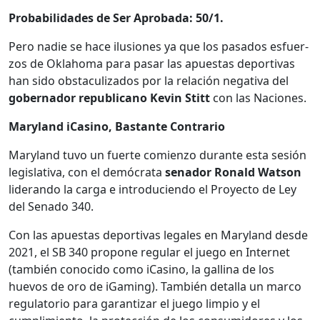
Prob­a­bil­i­dades de Ser Aproba­da: 50/1.
Pero nadie se hace ilu­siones ya que los pasa­dos esfuer­
zos de Okla­homa para pasar las apues­tas deporti­vas
han sido obsta­c­uliza­dos por la relación neg­a­ti­va del
gob­er­nador repub­li­cano Kevin Stitt
con las Naciones.
Mary­land iCas­i­no, Bas­tante Con­trario
Mary­land tuvo un fuerte comien­zo durante esta sesión
leg­isla­ti­va, con el demócra­ta
senador Ronald Wat­son
lid­eran­do la car­ga e intro­ducien­do el Proyec­to de Ley
del Sena­do 340.
Con las apues­tas deporti­vas legales en Mary­land des­de
2021, el SB 340 pro­pone reg­u­lar el juego en Inter­net
(tam­bién cono­ci­do como iCas­i­no, la gal­li­na de los
huevos de oro de iGam­ing). Tam­bién detal­la un mar­co
reg­u­la­to­rio para garan­ti­zar el juego limpio y el