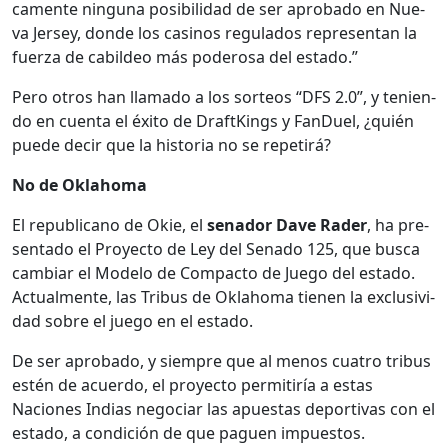
ca­mente ningu­na posi­bil­i­dad de ser aproba­do en Nue­
va Jer­sey, donde los casi­nos reg­u­la­dos rep­re­sen­tan la
fuerza de cabildeo más poderosa del esta­do.”
Pero otros han lla­ma­do a los sor­te­os “DFS 2.0”, y tenien­
do en cuen­ta el éxi­to de DraftK­ings y Fan­Du­el, ¿quién
puede decir que la his­to­ria no se repe­tirá?
No de Okla­homa
El repub­li­cano de Okie, el
senador Dave Rad­er
, ha pre­
sen­ta­do el Proyec­to de Ley del Sena­do 125, que bus­ca
cam­biar el Mod­e­lo de Com­pacto de Juego del esta­do.
Actual­mente, las Tribus de Okla­homa tienen la exclu­sivi­
dad sobre el juego en el esta­do.
De ser aproba­do, y siem­pre que al menos cua­tro tribus
estén de acuer­do, el proyec­to per­mi­tiría a estas
Naciones Indias nego­ciar las apues­tas deporti­vas con el
esta­do, a condi­ción de que paguen impuestos.