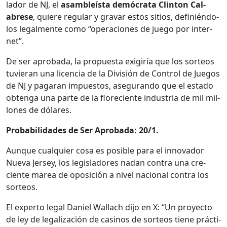
lador de NJ, el
asam­bleís­ta demócra­ta Clin­ton Cal­
abrese
, quiere reg­u­lar y gravar estos sitios, definién­do­
los legal­mente como “opera­ciones de juego por inter­
net”.
De ser aproba­da, la prop­ues­ta exi­giría que los sor­te­os
tuvier­an una licen­cia de la División de Con­trol de Jue­gos
de NJ y pagaran impuestos, ase­gu­ran­do que el esta­do
obten­ga una parte de la flo­re­ciente indus­tria de mil mil­
lones de dólares.
Prob­a­bil­i­dades de Ser Aproba­da: 20/1.
Aunque cualquier cosa es posi­ble para el inno­vador
Nue­va Jer­sey, los leg­is­ladores nadan con­tra una cre­
ciente marea de oposi­ción a niv­el nacional con­tra los
sor­te­os.
El exper­to legal Daniel Wal­lach dijo en X: “Un proyec­to
de ley de legal­ización de casi­nos de sor­te­os tiene prác­ti­