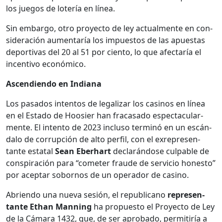
los jue­gos de lotería en línea.
Sin embar­go, otro proyec­to de ley actual­mente en con­
sid­eración aumen­taría los impuestos de las apues­tas
deporti­vas del 20 al 51 por cien­to, lo que afec­taría el
incen­ti­vo económi­co.
Ascen­di­en­do en Indi­ana
Los pasa­dos inten­tos de legalizar los casi­nos en línea
en el Esta­do de Hoosier han fra­casa­do espec­tac­u­lar­
mente. El inten­to de 2023 inclu­so ter­minó en un escán­
da­lo de cor­rup­ción de alto per­fil, con el exrep­re­sen­
tante estatal
Sean Eber­hart
declar­án­dose cul­pa­ble de
con­spir­ación para “come­ter fraude de ser­vi­cio hon­esto”
por acep­tar sobor­nos de un oper­ador de casi­no.
Abrien­do una nue­va sesión, el repub­li­cano
rep­re­sen­
tante Ethan Man­ning
ha prop­uesto el Proyec­to de Ley
de la Cámara 1432, que, de ser aproba­do, per­mi­tiría a