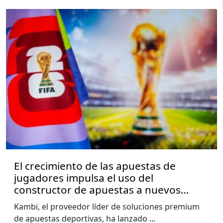
El crecimiento de las apuestas de
jugadores impulsa el uso del
constructor de apuestas a nuevos
niveles, muestra el informe de la Copa
Kambi, el proveedor líder de soluciones premium
del Mundo de Kambi
de apuestas deportivas, ha lanzado
...