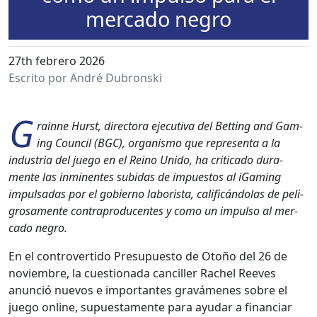
mercado negro
27th febrero 2026
Escrito por André Dubronski
G
rainne Hurst, direc­to­ra ejec­u­ti­va del Bet­ting and Gam­
ing Coun­cil (BGC), organ­is­mo que rep­re­sen­ta a la
indus­tria del juego en el Reino Unido, ha crit­i­ca­do dura­
mente las inmi­nentes subidas de impuestos al iGam­ing
impul­sadas por el gob­ier­no laborista, cal­i­ficán­dolas de peli­
grosa­mente con­trapro­du­centes y como un impul­so al mer­
ca­do negro.
En el con­tro­ver­tido Pre­supuesto de Otoño del 26 de
noviem­bre, la cues­tion­a­da can­ciller Rachel Reeves
anun­ció nuevos e impor­tantes gravámenes sobre el
juego online, supues­ta­mente para ayu­dar a finan­ciar