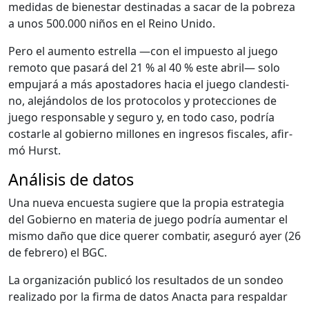
medi­das de bien­es­tar des­ti­nadas a sacar de la pobreza
a unos 500.000 niños en el Reino Unido.
Pero el aumen­to estrel­la —con el impuesto al juego
remo­to que pasará del 21 % al 40 % este abril— solo
empu­jará a más apos­ta­dores hacia el juego clan­des­ti­
no, ale­ján­do­los de los pro­to­co­los y pro­tec­ciones de
juego respon­s­able y seguro y, en todo caso, podría
costar­le al gob­ier­no mil­lones en ingre­sos fis­cales, afir­
mó Hurst.
Análisis de datos
Una nue­va encues­ta sug­iere que la propia estrate­gia
del Gob­ier­no en mate­ria de juego podría aumen­tar el
mis­mo daño que dice quer­er com­bat­ir, ase­guró ayer (26
de febrero) el BGC.
La orga­ni­zación pub­licó los resul­ta­dos de un son­deo
real­iza­do por la fir­ma de datos Anac­ta para respal­dar