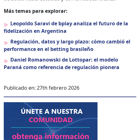
Más temas para explo­rar:
Leopol­do Sar­avi de bplay anal­iza el futuro de la
fidelización en Argenti­na
Reg­u­lación, datos y largo pla­zo: cómo cam­bió el
per­for­mance en el bet­ting brasileño
Daniel Romanows­ki de Lot­topar: el mod­e­lo
Paraná como ref­er­en­cia de reg­u­lación pio­nera
Publicado en:
27th febrero 2026