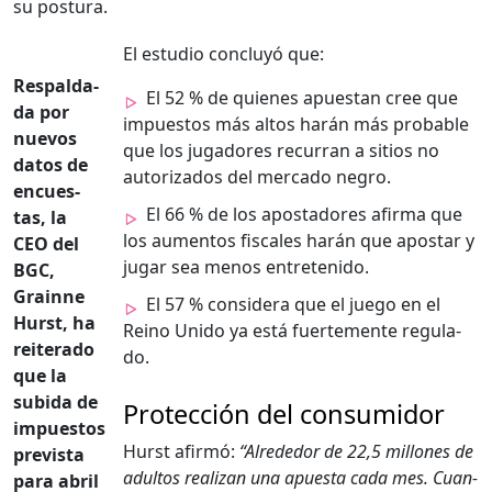
su pos­tu­ra.
El estu­dio con­cluyó que:
Respal­da­
El 52 % de quienes apues­tan cree que
da por
impuestos más altos harán más prob­a­ble
nuevos
que los jugadores recur­ran a sitios no
datos de
autor­iza­dos del mer­ca­do negro.
encues­
El 66 % de los apos­ta­dores afir­ma que
tas, la
los aumen­tos fis­cales harán que apos­tar y
CEO del
jugar sea menos entretenido.
BGC,
Grainne
El 57 % con­sid­era que el juego en el
Hurst, ha
Reino Unido ya está fuerte­mente reg­u­la­
reit­er­a­do
do.
que la
subi­da de
Protección del consumidor
impuestos
Hurst afir­mó:
“Alrede­dor de 22,5 mil­lones de
pre­vista
adul­tos real­izan una apues­ta cada mes. Cuan­
para abril