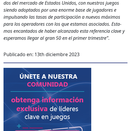
dos del mer­ca­do de Esta­dos Unidos, con nue­stros jue­gos
sien­do adop­ta­dos por una enorme base de jugadores e
impul­san­do las tasas de par­tic­i­pación a nuevos máx­i­mos
para los oper­adores con los que esta­mos aso­ci­a­dos. Esta­
mos encan­ta­dos de haber alcan­za­do esta ref­er­en­cia clave y
esper­amos lle­gar al gran 50 en el primer trimestre”
.
Publicado en:
13th diciembre 2023