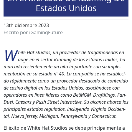
Estados Unidos
13th diciembre 2023
Escrito por iGamingFuture
W
hite Hat Stu­dios, un provee­dor de trag­a­monedas en
auge en el sec­tor iGam­ing de los Esta­dos Unidos, ha
mar­ca­do recien­te­mente un hito impor­tante con su imple­
mentación en su esta­do nº 40. La com­pañía se ha estable­ci­
do ráp­i­da­mente como un provee­dor desta­ca­do de con­tenido
de casi­no dig­i­tal en los Esta­dos Unidos, aso­cián­dose con
oper­adores en línea líderes como Bet­MGM, DraftK­ings, Fan­
Du­el, Cae­sars y Rush Street Inter­ac­tive. Su alcance abar­ca los
prin­ci­pales esta­dos reg­u­la­dos, incluyen­do Vir­ginia Occi­den­
tal, Nue­va Jer­sey, Michi­gan, Penn­syl­va­nia y Con­necti­cut.
El éxi­to de White Hat Stu­dios se debe prin­ci­pal­mente a