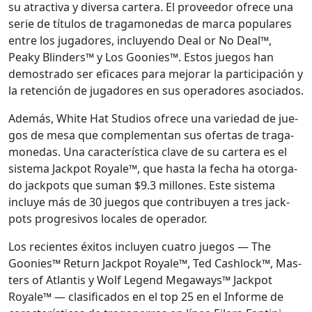
su atrac­ti­va y diver­sa cartera. El provee­dor ofrece una
serie de títu­los de trag­a­monedas de mar­ca pop­u­lares
entre los jugadores, incluyen­do Deal or No Deal™,
Peaky Blind­ers™ y Los Goonies™. Estos jue­gos han
demostra­do ser efi­caces para mejo­rar la par­tic­i­pación y
la reten­ción de jugadores en sus oper­adores aso­ci­a­dos.
Además, White Hat Stu­dios ofrece una var­iedad de jue­
gos de mesa que com­ple­men­tan sus ofer­tas de trag­a­
monedas. Una car­ac­terís­ti­ca clave de su cartera es el
sis­tema Jack­pot Royale™, que has­ta la fecha ha otor­ga­
do jack­pots que suman $9.3 mil­lones. Este sis­tema
incluye más de 30 jue­gos que con­tribuyen a tres jack­
pots pro­gre­sivos locales de oper­ador.
Los recientes éxi­tos incluyen cua­tro jue­gos — The
Goonies™ Return Jack­pot Royale™, Ted Cashlock™, Mas­
ters of Atlantis y Wolf Leg­end Meg­aways™ Jack­pot
Royale™ — clasi­fi­ca­dos en el top 25 en el Informe de