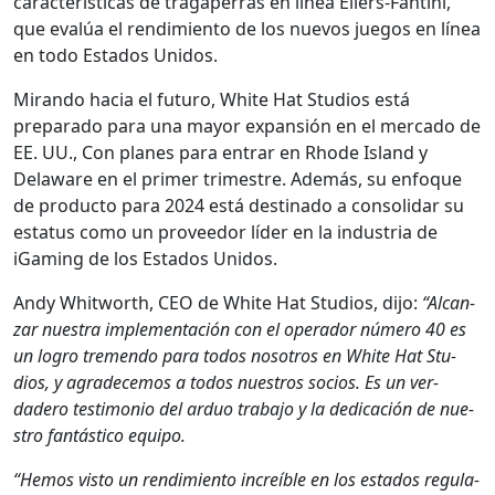
car­ac­terís­ti­cas de tra­gaper­ras en línea Eil­ers-Fan­ti­ni,
que evalúa el rendimien­to de los nuevos jue­gos en línea
en todo Esta­dos Unidos.
Miran­do hacia el futuro, White Hat Stu­dios está
prepara­do para una may­or expan­sión en el mer­ca­do de
EE. UU., Con planes para entrar en Rhode Island y
Delaware en el primer trimestre. Además, su enfoque
de pro­duc­to para 2024 está des­ti­na­do a con­sol­i­dar su
esta­tus como un provee­dor líder en la indus­tria de
iGam­ing de los Esta­dos Unidos.
Andy Whit­worth, CEO de White Hat Stu­dios, dijo:
“Alcan­
zar nues­tra imple­mentación con el oper­ador número 40 es
un logro tremen­do para todos nosotros en White Hat Stu­
dios, y agrade­ce­mos a todos nue­stros socios. Es un ver­
dadero tes­ti­mo­nio del arduo tra­ba­jo y la ded­i­cación de nue­
stro fan­tás­ti­co equipo.
“Hemos vis­to un rendimien­to increíble en los esta­dos reg­u­la­