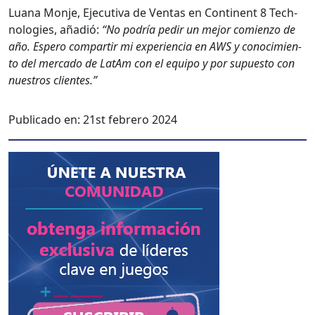
Lua­na Mon­je, Ejec­u­ti­va de Ven­tas en Con­ti­nent 8 Tech­
nolo­gies, añadió:
“No podría pedir un mejor comien­zo de
año. Espero com­par­tir mi expe­ri­en­cia en AWS y conocimien­
to del mer­ca­do de LatAm con el equipo y por supuesto con
nue­stros clientes.”
Publicado en:
21st febrero 2024