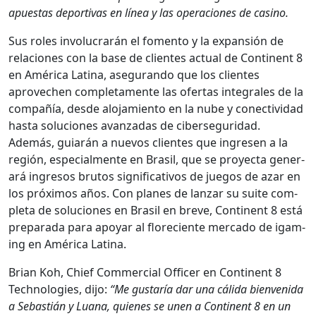
apues­tas deporti­vas en línea y las opera­ciones de casi­no.
Sus roles involu­crarán el fomen­to y la expan­sión de
rela­ciones con la base de clientes actu­al de Con­ti­nent 8
en Améri­ca Lati­na, ase­gu­ran­do que los clientes
aprovechen com­ple­ta­mente las ofer­tas inte­grales de la
com­pañía, des­de alo­jamien­to en la nube y conec­tivi­dad
has­ta solu­ciones avan­zadas de ciberse­guri­dad.
Además, guiarán a nuevos clientes que ingre­sen a la
región, espe­cial­mente en Brasil, que se proyec­ta gener­
ará ingre­sos bru­tos sig­ni­fica­tivos de jue­gos de azar en
los próx­i­mos años. Con planes de lan­zar su suite com­
ple­ta de solu­ciones en Brasil en breve, Con­ti­nent 8 está
prepara­da para apo­yar al flo­re­ciente mer­ca­do de igam­
ing en Améri­ca Lati­na.
Bri­an Koh, Chief Com­mer­cial Offi­cer en Con­ti­nent 8
Tech­nolo­gies, dijo:
“Me gus­taría dar una cál­i­da bien­veni­da
a Sebastián y Lua­na, quienes se unen a Con­ti­nent 8 en un