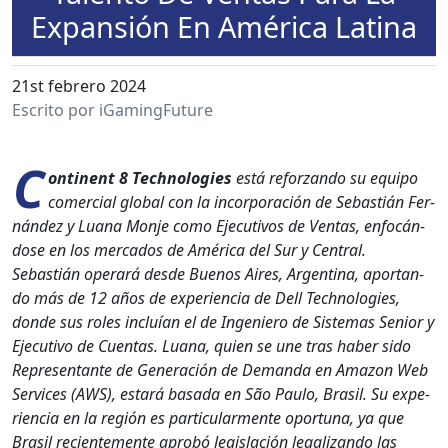
Expansión En América Latina
21st febrero 2024
Escrito por iGamingFuture
C
on­ti­nent 8 Tech­nolo­gies
está reforzan­do su equipo
com­er­cial glob­al con la incor­po­ración de Sebastián Fer­
nán­dez y Lua­na Mon­je como Ejec­u­tivos de Ven­tas, enfocán­
dose en los mer­ca­dos de Améri­ca del Sur y Cen­tral.
Sebastián oper­ará des­de Buenos Aires, Argenti­na, apor­tan­
do más de 12 años de expe­ri­en­cia de Dell Tech­nolo­gies,
donde sus roles incluían el de Inge­niero de Sis­temas Senior y
Ejec­u­ti­vo de Cuen­tas. Lua­na, quien se une tras haber sido
Rep­re­sen­tante de Gen­eración de Deman­da en Ama­zon Web
Ser­vices (AWS), estará basa­da en São Paulo, Brasil. Su expe­
ri­en­cia en la región es par­tic­u­lar­mente opor­tu­na, ya que
Brasil recien­te­mente aprobó leg­is­lación legal­izan­do las