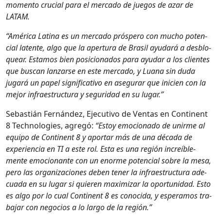
momen­to cru­cial para el mer­ca­do de jue­gos de azar de
LATAM.
“Améri­ca Lati­na es un mer­ca­do próspero con mucho poten­
cial latente, algo que la aper­tu­ra de Brasil ayu­dará a des­blo­
quear. Esta­mos bien posi­ciona­dos para ayu­dar a los clientes
que bus­can lan­zarse en este mer­ca­do, y Lua­na sin duda
jugará un papel sig­ni­fica­ti­vo en ase­gu­rar que ini­cien con la
mejor infraestruc­tura y seguri­dad en su lugar.”
Sebastián Fer­nán­dez, Ejec­u­ti­vo de Ven­tas en Con­ti­nent
8 Tech­nolo­gies, agregó:
“Estoy emo­ciona­do de unirme al
equipo de Con­ti­nent 8 y apor­tar más de una déca­da de
expe­ri­en­cia en TI a este rol. Esta es una región increíble­
mente emo­cio­nante con un enorme poten­cial sobre la mesa,
pero las orga­ni­za­ciones deben ten­er la infraestruc­tura ade­
cua­da en su lugar si quieren max­i­mizar la opor­tu­nidad. Esto
es algo por lo cual Con­ti­nent 8 es cono­ci­da, y esper­amos tra­
ba­jar con nego­cios a lo largo de la región.”