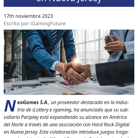
17th noviembre 2023
Escrito por iGamingFuture
N
eoGames S.A
., un provee­dor desta­ca­do en la indus­
tria de iLot­tery e igam­ing, ha anun­ci­a­do que su sub­
sidiaria Pariplay está expan­di­en­do su alcance en Améri­ca
del Norte a través de una aso­ciación con Hard Rock Dig­i­tal
en Nue­va Jer­sey. Esta colab­o­ración intro­duce jue­gos trag­a­