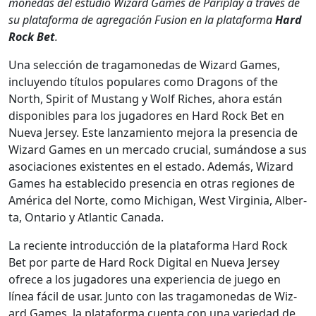
monedas del estu­dio Wiz­ard Games de Pariplay a través de
su platafor­ma de agre­gación Fusion en la platafor­ma
Hard
Rock Bet
.
Una selec­ción de trag­a­monedas de Wiz­ard Games,
incluyen­do títu­los pop­u­lares como Drag­ons of the
North, Spir­it of Mus­tang y Wolf Rich­es, aho­ra están
disponibles para los jugadores en Hard Rock Bet en
Nue­va Jer­sey. Este lan­za­mien­to mejo­ra la pres­en­cia de
Wiz­ard Games en un mer­ca­do cru­cial, sumán­dose a sus
aso­cia­ciones exis­tentes en el esta­do. Además, Wiz­ard
Games ha estable­ci­do pres­en­cia en otras regiones de
Améri­ca del Norte, como Michi­gan, West Vir­ginia, Alber­
ta, Ontario y Atlantic Cana­da.
La reciente intro­duc­ción de la platafor­ma Hard Rock
Bet por parte de Hard Rock Dig­i­tal en Nue­va Jer­sey
ofrece a los jugadores una expe­ri­en­cia de juego en
línea fácil de usar. Jun­to con las trag­a­monedas de Wiz­
ard Games, la platafor­ma cuen­ta con una var­iedad de