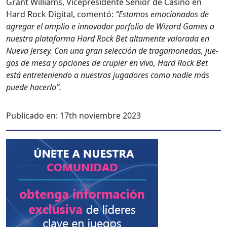
Grant Williams, Vicepres­i­dente Senior de Casi­no en
Hard Rock Dig­i­tal, comen­tó:
“Esta­mos emo­ciona­dos de
agre­gar el amplio e inno­vador por­fo­lio de Wiz­ard Games a
nues­tra platafor­ma Hard Rock Bet alta­mente val­o­ra­da en
Nue­va Jer­sey. Con una gran selec­ción de trag­a­monedas, jue­
gos de mesa y opciones de crupi­er en vivo, Hard Rock Bet
está entrete­nien­do a nue­stros jugadores como nadie más
puede hac­er­lo”.
Publicado en:
17th noviembre 2023