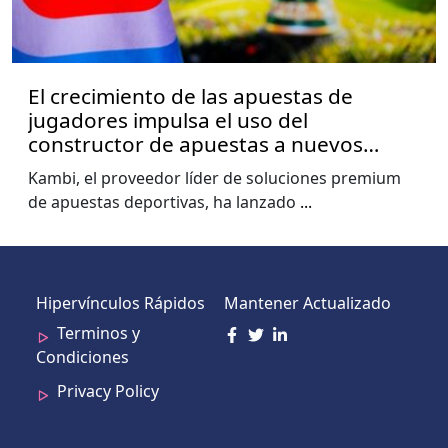
El crecimiento de las apuestas de
jugadores impulsa el uso del
constructor de apuestas a nuevos
niveles, muestra el informe de la Copa
Kambi, el proveedor líder de soluciones premium
del Mundo de Kambi
de apuestas deportivas, ha lanzado
...
Hipervínculos Rápidos
Mantener Actualizado
Terminos y
Condiciones
Privacy Policy