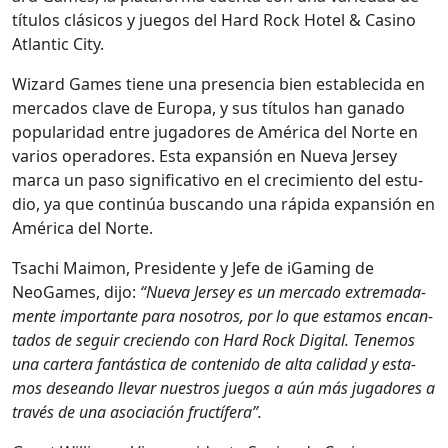
títu­los clási­cos y jue­gos del Hard Rock Hotel & Casi­no
Atlantic City.
Wiz­ard Games tiene una pres­en­cia bien estable­ci­da en
mer­ca­dos clave de Europa, y sus títu­los han gana­do
pop­u­lar­i­dad entre jugadores de Améri­ca del Norte en
var­ios oper­adores. Esta expan­sión en Nue­va Jer­sey
mar­ca un paso sig­ni­fica­ti­vo en el crec­imien­to del estu­
dio, ya que con­tinúa bus­can­do una ráp­i­da expan­sión en
Améri­ca del Norte.
Tsachi Mai­mon, Pres­i­dente y Jefe de iGam­ing de
NeoGames, dijo:
“Nue­va Jer­sey es un mer­ca­do extremada­
mente impor­tante para nosotros, por lo que esta­mos encan­
ta­dos de seguir cre­cien­do con Hard Rock Dig­i­tal. Ten­emos
una cartera fan­tás­ti­ca de con­tenido de alta cal­i­dad y esta­
mos dese­an­do lle­var nue­stros jue­gos a aún más jugadores a
través de una aso­ciación fruc­tífera”.