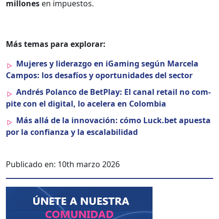
mil­lones
en impuestos.
Más temas para explo­rar:
Mujeres y lid­er­az­go en iGam­ing según Marcela
Cam­pos: los desafíos y opor­tu­nidades del sec­tor
Andrés Polan­co de Bet­Play: El canal retail no com­
pite con el dig­i­tal, lo acel­era en Colom­bia
Más allá de la inno­vación: cómo Luck.bet apues­ta
por la con­fi­an­za y la escal­a­bil­i­dad
Publicado en:
10th marzo 2026