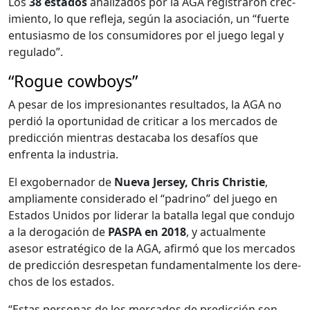
Los
38 esta­dos
anal­iza­dos por la AGA reg­is­traron crec­
imien­to, lo que refle­ja, según la aso­ciación, un “fuerte
entu­si­as­mo de los con­sum­i­dores por el juego legal y
reg­u­la­do”.
“Rogue cowboys”
A pesar de los impre­sio­n­antes resul­ta­dos, la AGA no
perdió la opor­tu­nidad de criticar a los mer­ca­dos de
predic­ción mien­tras desta­ca­ba los desafíos que
enfrenta la indus­tria.
El exgob­er­nador de
Nue­va Jer­sey, Chris Christie
,
ampli­a­mente con­sid­er­a­do el “padri­no” del juego en
Esta­dos Unidos por lid­er­ar la batal­la legal que con­du­jo
a la dero­gación de
PASPA en 2018
, y actual­mente
asesor estratégi­co de la AGA, afir­mó que los mer­ca­dos
de predic­ción desre­spetan fun­da­men­tal­mente los dere­
chos de los esta­dos.
“Estas per­sonas de los mer­ca­dos de predic­ción son