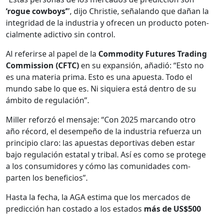
‘rogue cow­boys’
”, dijo Christie, seña­lan­do que dañan la
inte­gri­dad de la indus­tria y ofre­cen un pro­duc­to poten­
cial­mente adic­ti­vo sin con­trol.
Al referirse al papel de la
Com­mod­i­ty Futures Trad­ing
Com­mis­sion (CFTC)
en su expan­sión, añadió: “Esto no
es una mate­ria pri­ma. Esto es una apues­ta. Todo el
mun­do sabe lo que es. Ni siquiera está den­tro de su
ámbito de reg­u­lación”.
Miller reforzó el men­saje: “Con 2025 mar­can­do otro
año récord, el desem­peño de la indus­tria refuerza un
prin­ci­pio claro: las apues­tas deporti­vas deben estar
bajo reg­u­lación estatal y trib­al. Así es como se pro­tege
a los con­sum­i­dores y cómo las comu­nidades com­
parten los ben­efi­cios”.
Has­ta la fecha, la AGA esti­ma que los mer­ca­dos de
predic­ción han costa­do a los esta­dos
más de US$500