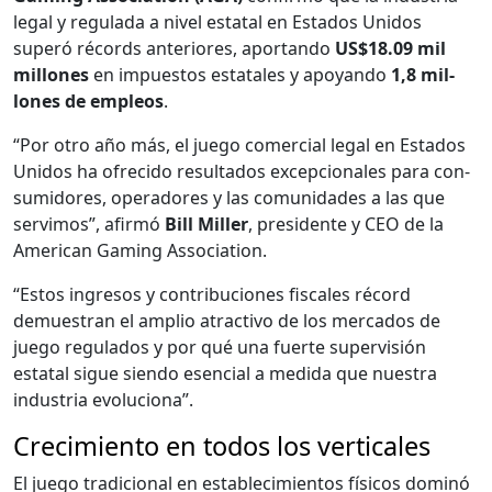
legal y reg­u­la­da a niv­el estatal en Esta­dos Unidos
superó récords ante­ri­ores, apor­tan­do
US$18.09 mil
mil­lones
en impuestos estatales y apoyan­do
1,8 mil­
lones de empleos
.
“Por otro año más, el juego com­er­cial legal en Esta­dos
Unidos ha ofre­ci­do resul­ta­dos excep­cionales para con­
sum­i­dores, oper­adores y las comu­nidades a las que
servi­mos”, afir­mó
Bill Miller
, pres­i­dente y CEO de la
Amer­i­can Gam­ing Asso­ci­a­tion.
“Estos ingre­sos y con­tribu­ciones fis­cales récord
demues­tran el amplio atrac­ti­vo de los mer­ca­dos de
juego reg­u­la­dos y por qué una fuerte super­visión
estatal sigue sien­do esen­cial a medi­da que nues­tra
indus­tria evolu­ciona”.
Crecimiento en todos los verticales
El juego tradi­cional en establec­imien­tos físi­cos dom­inó