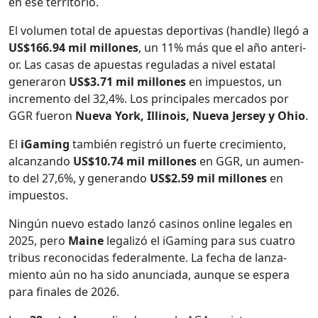
en ese ter­ri­to­rio.
El vol­u­men total de apues­tas deporti­vas (han­dle) llegó a
US$166.94 mil mil­lones
, un 11% más que el año ante­ri­
or. Las casas de apues­tas reg­u­ladas a niv­el estatal
gener­aron
US$3.71 mil mil­lones
en impuestos, un
incre­men­to del 32,4%. Los prin­ci­pales mer­ca­dos por
GGR fueron
Nue­va York, Illi­nois, Nue­va Jer­sey y Ohio
.
El
iGam­ing
tam­bién reg­istró un fuerte crec­imien­to,
alcan­zan­do
US$10.74 mil mil­lones
en GGR, un aumen­
to del 27,6%, y generan­do
US$2.59 mil mil­lones
en
impuestos.
Ningún nue­vo esta­do lanzó casi­nos online legales en
2025, pero
Maine
legal­izó el iGam­ing para sus cua­tro
tribus recono­ci­das fed­eral­mente. La fecha de lan­za­
mien­to aún no ha sido anun­ci­a­da, aunque se espera
para finales de 2026.