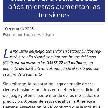
años mientras aumentan las
tensiones
10th marzo 2026
Escrito por Lauren Harrison
L
a indus­tria del juego com­er­cial en Esta­dos Unidos reg­
istró otro año récord, con ingre­sos bru­tos del juego
(GGR) que alcan­zaron los
US$78.72 mil mil­lones
, un
aumen­to del 9,2% inter­an­u­al, mar­can­do el sex­to año con­
sec­u­ti­vo de crec­imien­to.
Sin embar­go, la cel­e­bración lle­ga en medio de cre­
cientes ten­siones políti­cas entre el sec­tor tradi­cional
del juego y el emer­gente mun­do de los mer­ca­dos de
predic­ción. A pesar de estos desafíos, la
Amer­i­can
Gam­ing Asso­ci­a­tion (AGA)
con­fir­mó que la indus­tria