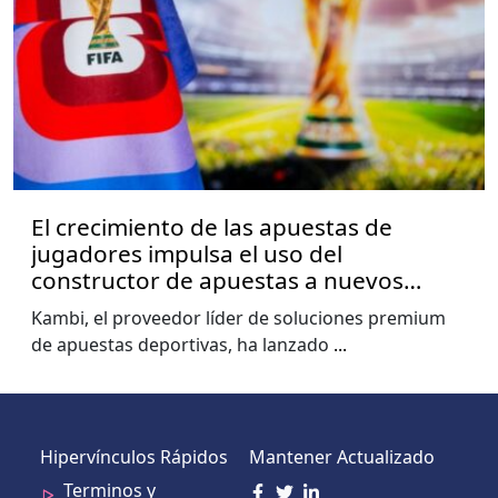
El crecimiento de las apuestas de
jugadores impulsa el uso del
constructor de apuestas a nuevos
niveles, muestra el informe de la Copa
Kambi, el proveedor líder de soluciones premium
del Mundo de Kambi
de apuestas deportivas, ha lanzado
...
Hipervínculos Rápidos
Mantener Actualizado
Terminos y