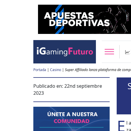
Portada
|
Casino
|
Super Affiliado lanza plataforma de compar
Publicado en:
22nd septiembre
2023
E
l 
za