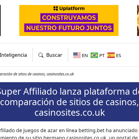
Inteligencia
Buscar
EN
PT
ES
ación de sitios de casinos, casinosites.co.uk
Super Affiliado lanza plataforma d
comparación de sitios de casinos,
casinosites.co.uk
afil­i­a­do de jue­gos de azar en línea betting.bet ha anun­ci­a­do 
­mien­to de su sitio her­mano casinosites.co.uk, un por­tal d