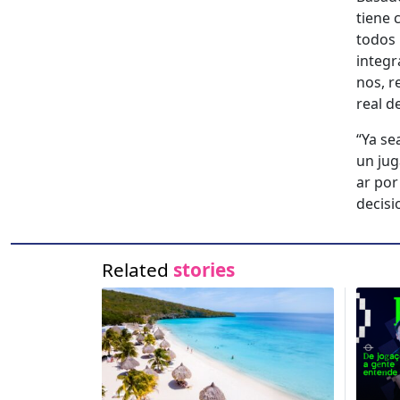
tiene 
todos l
integra
nos, r
real d
“Ya se
un jug
ar por
deci­s
Related
stories