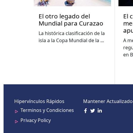
El otro legado del
El 
Mundial para Curazao
me
apu
La histórica clasificación de la
im
isla a la Copa Mundial de la
...
A me
edu
regu
cuo
en B
Hipervínculos Rápidos
Mantener Actualizado
Terminos y Condiciones
Privacy Policy