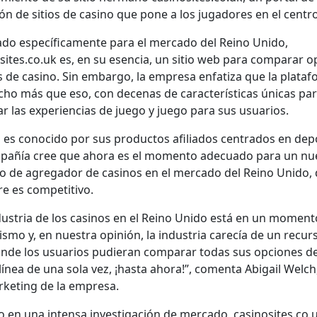
ión de sitios de casi­no que pone a los jugadores en el cen­tro
a­do especí­fi­ca­mente para el mer­ca­do del Reino Unido,
sites.co.uk es, en su esen­cia, un sitio web para com­parar o
 de casi­no. Sin embar­go, la empre­sa enfa­ti­za que la plataf
ho más que eso, con dece­nas de car­ac­terís­ti­cas úni­cas pa
ar las expe­ri­en­cias de juego y juego para sus usuar­ios.
 es cono­ci­do por sus pro­duc­tos afil­i­a­dos cen­tra­dos en de
­pañía cree que aho­ra es el momen­to ade­cua­do para un nu
­cio de agre­gador de casi­nos en el mer­ca­do del Reino Unido,
e es com­pet­i­ti­vo.
dus­tria de los casi­nos en el Reino Unido está en un momen­
s­mo y, en nues­tra opinión, la indus­tria carecía de un recur­
onde los usuar­ios pudier­an com­parar todas sus opciones de
ínea de una sola vez, ¡has­ta aho­ra!”, comen­ta Abi­gail Welch,
­ket­ing de la empre­sa.
o en una inten­sa inves­ti­gación de mer­ca­do, casinosites.co.