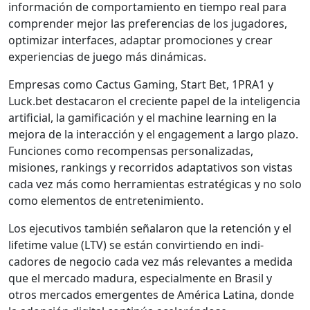
infor­ma­ción de com­por­tamien­to en tiem­po real para
com­pren­der mejor las pref­er­en­cias de los jugadores,
opti­mizar inter­faces, adap­tar pro­mo­ciones y crear
expe­ri­en­cias de juego más dinámi­cas.
Empre­sas como Cac­tus Gam­ing, Start Bet, 1PRA1 y
Luck.bet destac­aron el cre­ciente papel de la inteligen­cia
arti­fi­cial, la gam­i­fi­cación y el machine learn­ing en la
mejo­ra de la inter­ac­ción y el engage­ment a largo pla­zo.
Fun­ciones como rec­om­pen­sas per­son­al­izadas,
misiones, rank­ings y recor­ri­dos adap­ta­tivos son vis­tas
cada vez más como her­ramien­tas estratég­i­cas y no solo
como ele­men­tos de entreten­imien­to.
Los ejec­u­tivos tam­bién señalaron que la reten­ción y el
life­time val­ue (LTV) se están con­vir­tien­do en indi­
cadores de nego­cio cada vez más rel­e­vantes a medi­da
que el mer­ca­do madu­ra, espe­cial­mente en Brasil y
otros mer­ca­dos emer­gentes de Améri­ca Lati­na, donde