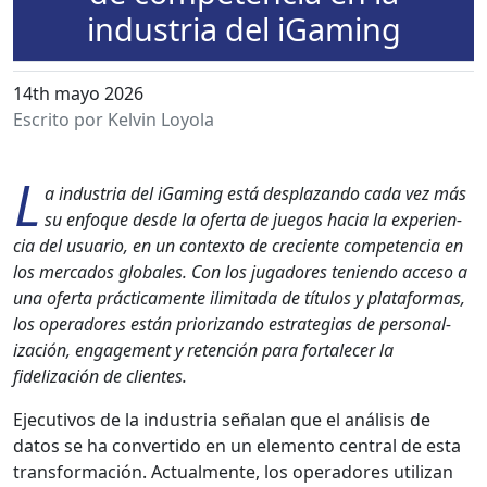
industria del iGaming
14th mayo 2026
Escrito por Kelvin Loyola
L
a indus­tria del iGam­ing está desplazan­do cada vez más
su enfoque des­de la ofer­ta de jue­gos hacia la expe­ri­en­
cia del usuario, en un con­tex­to de cre­ciente com­pe­ten­cia en
los mer­ca­dos glob­ales. Con los jugadores tenien­do acce­so a
una ofer­ta prác­ti­ca­mente ilim­i­ta­da de títu­los y platafor­mas,
los oper­adores están pri­or­izan­do estrate­gias de per­son­al­
ización, engage­ment y reten­ción para for­t­ale­cer la
fidelización de clientes.
Ejec­u­tivos de la indus­tria señalan que el análi­sis de
datos se ha con­ver­tido en un ele­men­to cen­tral de esta
trans­for­ma­ción. Actual­mente, los oper­adores uti­lizan