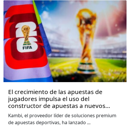
El crecimiento de las apuestas de
jugadores impulsa el uso del
constructor de apuestas a nuevos
niveles, muestra el informe de la Copa
Kambi, el proveedor líder de soluciones premium
del Mundo de Kambi
de apuestas deportivas, ha lanzado
...