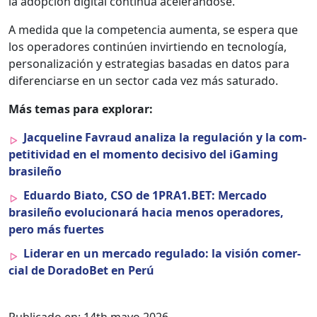
la adop­ción dig­i­tal con­tinúa acel­erán­dose.
A medi­da que la com­pe­ten­cia aumen­ta, se espera que
los oper­adores con­tinúen invir­tien­do en tec­nología,
per­son­al­ización y estrate­gias basadas en datos para
difer­en­cia­rse en un sec­tor cada vez más sat­u­ra­do.
Más temas para explo­rar:
Jacque­line Favraud anal­iza la reg­u­lación y la com­
pet­i­tivi­dad en el momen­to deci­si­vo del iGam­ing
brasileño
Eduar­do Bia­to, CSO de 1PRA1.BET: Mer­ca­do
brasileño evolu­cionará hacia menos oper­adores,
pero más fuertes
Lid­er­ar en un mer­ca­do reg­u­la­do: la visión com­er­
cial de Dorado­Bet en Perú
Publicado en:
14th mayo 2026