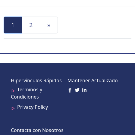
Navegación de Entradas
1
2
»
Hipervínculos Rápidos
Mantener Actualizado
Terminos y
Condiciones
Privacy Policy
Contacta con Nosotros