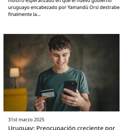
mostró esper­an­za­do en que el nue­vo gob­ier­no
uruguayo encabeza­do por Yamandú Orsi destrabe
final­mente la…
31st marzo 2025
Uruguay: Preocupación creciente por