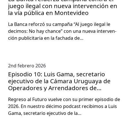
juego ilegal con nueva intervención en
la vía pública en Montevideo
La Ban­ca reforzó su cam­paña “Al juego ile­gal le
dec­i­mos: No hay chance” con una nue­va inter­ven­
ción pub­lic­i­taria en la facha­da de…
2nd febrero 2026
Episodio 10: Luis Gama, secretario
ejecutivo de la Cámara Uruguaya de
Operadores y Arrendadores de
Servicios de Casino y Salas de
Regre­so al Futuro vuelve con su primer episo­dio de
Esparcimiento
2026. En nue­stro déci­mo pod­cast recibi­mos a Luis
Gama, sec­re­tario ejec­u­ti­vo de la…