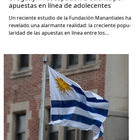
apuestas en línea de adolecentes
Un reciente estu­dio de la Fun­dación Man­an­tiales ha
rev­e­la­do una alar­mante real­i­dad: la cre­ciente pop­u­
lar­i­dad de las apues­tas en línea entre los…