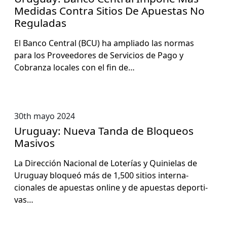
Medidas Contra Sitios De Apuestas No
Reguladas
El Ban­co Cen­tral (BCU) ha ampli­a­do las nor­mas
para los Provee­dores de Ser­vi­cios de Pago y
Cobran­za locales con el fin de…
30th mayo 2024
Uruguay: Nueva Tanda de Bloqueos
Masivos
La Direc­ción Nacional de Loterías y Quinielas de
Uruguay blo­queó más de 1,500 sitios inter­na­
cionales de apues­tas online y de apues­tas deporti­
vas…