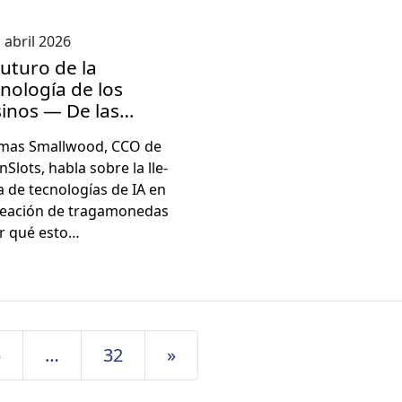
 abril 2026
Futuro de la
nología de los
inos — De las
ricas de Contenido
mas Small­wood, CCO de
as Plataformas
Slots, habla sobre la lle­
ativas
a de tec­nologías de IA en
reación de trag­a­monedas
r qué esto…
as
5
…
32
»