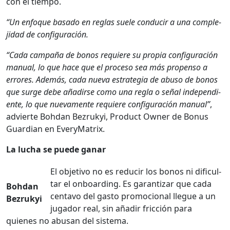
con el tiem­po.
“Un enfoque basa­do en reglas suele con­ducir a una com­ple­
ji­dad de con­fig­u­ración.
“Cada cam­paña de bonos requiere su propia con­fig­u­ración
man­u­al, lo que hace que el pro­ce­so sea más propen­so a
errores. Además, cada nue­va estrate­gia de abu­so de bonos
que surge debe añadirse como una regla o señal inde­pen­di­
ente, lo que nue­va­mente requiere con­fig­u­ración man­u­al”
,
advierte Bohdan Bezrukyi, Prod­uct Own­er de Bonus
Guardian en Every­Ma­trix.
La lucha se puede ganar
El obje­ti­vo no es reducir los bonos ni difi­cul­
tar el onboard­ing. Es garan­ti­zar que cada
Bohdan
cen­ta­vo del gas­to pro­mo­cional llegue a un
Bezrukyi
jugador real, sin añadir fric­ción para
quienes no abu­san del sis­tema.