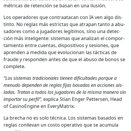
métri­c­as de reten­ción se basan en una ilusión.
Los oper­adores que con­traat­a­can con IA ven algo dis­
tin­to. No reglas más estric­tas que atra­pan tan­to a abu­
sadores como a jugadores legí­ti­mos, sino una detec­
ción más inteligente: sis­temas que anal­izan el com­por­
tamien­to entre cuen­tas, dis­pos­i­tivos y sesiones, que
apren­den a medi­da que evolu­cio­nan las tác­ti­cas de
fraude y respon­den antes de que el abu­so de bonos se
com­plete.
“Los sis­temas tradi­cionales tienen difi­cul­tades porque a
menudo depen­den de reglas fijas basadas en acciones ais­
ladas. Tratan a todos los jugadores de la mis­ma man­era sin
impor­tar su per­fil”,
expli­ca Stian Enger Pet­tersen, Head
of Casi­no­Engine en Every­Ma­trix.
La brecha no es solo téc­ni­ca. Los sis­temas basa­dos en
reglas con­ll­e­van un cos­to oper­a­ti­vo que se acu­mu­la