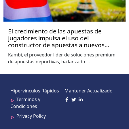
El crecimiento de las apuestas de
jugadores impulsa el uso del
constructor de apuestas a nuevos
niveles, muestra el informe de la Copa
Kambi, el proveedor líder de soluciones premium
del Mundo de Kambi
de apuestas deportivas, ha lanzado
...
Hipervínculos Rápidos
Mantener Actualizado
Terminos y
Condiciones
Privacy Policy