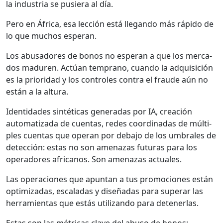
la indus­tria se pusiera al día.
Pero en África, esa lec­ción está lle­gan­do más rápi­do de
lo que muchos esper­an.
Los abu­sadores de bonos no esper­an a que los mer­ca­
dos maduren. Actúan tem­pra­no, cuan­do la adquisi­ción
es la pri­or­i­dad y los con­troles con­tra el fraude aún no
están a la altura.
Iden­ti­dades sin­téti­cas gen­er­adas por IA, creación
autom­a­ti­za­da de cuen­tas, redes coor­di­nadas de múlti­
ples cuen­tas que oper­an por deba­jo de los umbrales de
detec­ción: estas no son ame­nazas futuras para los
oper­adores africanos. Son ame­nazas actuales.
Las opera­ciones que apun­tan a tus pro­mo­ciones están
opti­mizadas, escal­adas y dis­eñadas para super­ar las
her­ramien­tas que estás uti­lizan­do para deten­er­las.
Estas son las métri­c­as clave del abu­so de bonos: