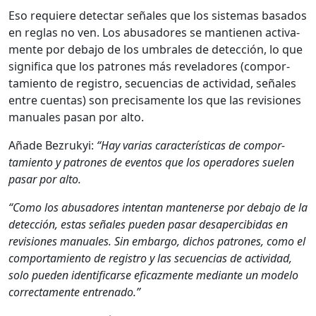
Eso requiere detec­tar señales que los sis­temas basa­dos
en reglas no ven. Los abu­sadores se mantienen acti­va­
mente por deba­jo de los umbrales de detec­ción, lo que
sig­nifi­ca que los patrones más rev­e­ladores (com­por­
tamien­to de reg­istro, secuen­cias de activi­dad, señales
entre cuen­tas) son pre­cisa­mente los que las revi­siones
man­uales pasan por alto.
Añade Bezrukyi:
“Hay varias car­ac­terís­ti­cas de com­por­
tamien­to y patrones de even­tos que los oper­adores sue­len
pasar por alto.
“Como los abu­sadores inten­tan man­ten­erse por deba­jo de la
detec­ción, estas señales pueden pasar desapercibidas en
revi­siones man­uales. Sin embar­go, dichos patrones, como el
com­por­tamien­to de reg­istro y las secuen­cias de activi­dad,
solo pueden iden­ti­fi­carse efi­caz­mente medi­ante un mod­e­lo
cor­rec­ta­mente entre­na­do.”