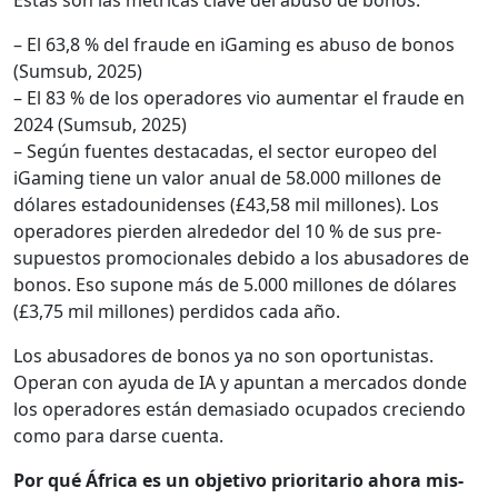
– El 63,8 % del fraude en iGam­ing es abu­so de bonos
(Sum­sub, 2025)
– El 83 % de los oper­adores vio aumen­tar el fraude en
2024 (Sum­sub, 2025)
– Según fuentes desta­cadas, el sec­tor europeo del
iGam­ing tiene un val­or anu­al de 58.000 mil­lones de
dólares esta­dounidens­es (£43,58 mil mil­lones). Los
oper­adores pier­den alrede­dor del 10 % de sus pre­
supuestos pro­mo­cionales debido a los abu­sadores de
bonos. Eso supone más de 5.000 mil­lones de dólares
(£3,75 mil mil­lones) per­di­dos cada año.
Los abu­sadores de bonos ya no son opor­tunistas.
Oper­an con ayu­da de IA y apun­tan a mer­ca­dos donde
los oper­adores están demasi­a­do ocu­pa­dos cre­cien­do
como para darse cuen­ta.
Por qué África es un obje­ti­vo pri­or­i­tario aho­ra mis­