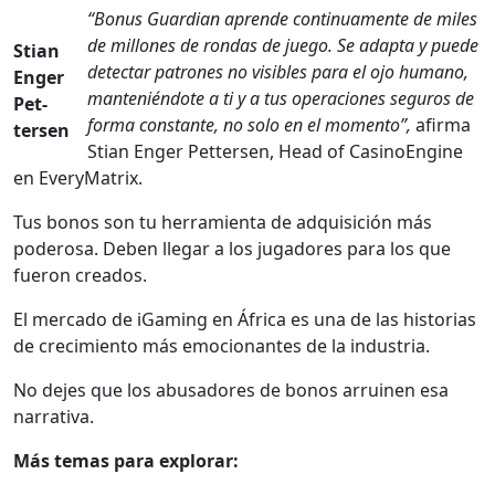
“Bonus Guardian aprende con­tin­u­a­mente de miles
de mil­lones de ron­das de juego. Se adap­ta y puede
Stian
detec­tar patrones no vis­i­bles para el ojo humano,
Enger
man­tenién­dote a ti y a tus opera­ciones seguros de
Pet­
for­ma con­stante, no solo en el momen­to”,
afir­ma
tersen
Stian Enger Pet­tersen, Head of Casi­no­Engine
en Every­Ma­trix.
Tus bonos son tu her­ramien­ta de adquisi­ción más
poderosa. Deben lle­gar a los jugadores para los que
fueron crea­d­os.
El mer­ca­do de iGam­ing en África es una de las his­to­rias
de crec­imien­to más emo­cio­nantes de la indus­tria.
No dejes que los abu­sadores de bonos arru­inen esa
nar­ra­ti­va.
Más temas para explo­rar: