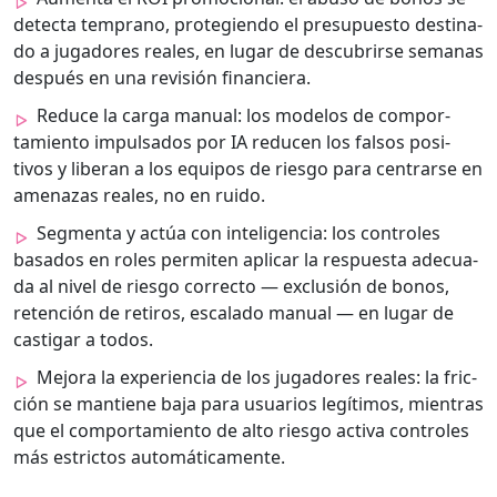
detec­ta tem­pra­no, pro­te­gien­do el pre­supuesto des­ti­na­
do a jugadores reales, en lugar de des­cubrirse sem­anas
después en una revisión financiera.
Reduce la car­ga man­u­al: los mod­e­los de com­por­
tamien­to impul­sa­dos por IA reducen los fal­sos pos­i­
tivos y lib­er­an a los equipos de ries­go para cen­trarse en
ame­nazas reales, no en rui­do.
Seg­men­ta y actúa con inteligen­cia: los con­troles
basa­dos en roles per­miten aplicar la respues­ta ade­cua­
da al niv­el de ries­go cor­rec­to — exclusión de bonos,
reten­ción de retiros, escal­a­do man­u­al — en lugar de
cas­ti­gar a todos.
Mejo­ra la expe­ri­en­cia de los jugadores reales: la fric­
ción se mantiene baja para usuar­ios legí­ti­mos, mien­tras
que el com­por­tamien­to de alto ries­go acti­va con­troles
más estric­tos automáti­ca­mente.