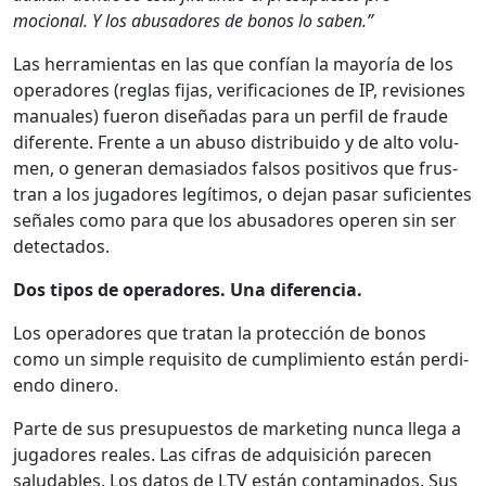
mo­cional. Y los abu­sadores de bonos lo saben.”
Las her­ramien­tas en las que con­fían la may­oría de los
oper­adores (reglas fijas, ver­i­fi­ca­ciones de IP, revi­siones
man­uales) fueron dis­eñadas para un per­fil de fraude
difer­ente. Frente a un abu­so dis­tribui­do y de alto vol­u­
men, o gen­er­an demasi­a­dos fal­sos pos­i­tivos que frus­
tran a los jugadores legí­ti­mos, o dejan pasar sufi­cientes
señales como para que los abu­sadores operen sin ser
detec­ta­dos.
Dos tipos de oper­adores. Una difer­en­cia.
Los oper­adores que tratan la pro­tec­ción de bonos
como un sim­ple req­ui­si­to de cumplim­ien­to están per­di­
en­do dinero.
Parte de sus pre­supuestos de mar­ket­ing nun­ca lle­ga a
jugadores reales. Las cifras de adquisi­ción pare­cen
salud­ables. Los datos de LTV están con­t­a­m­i­na­dos. Sus