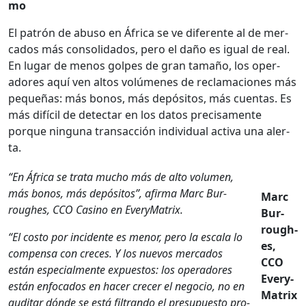
mo
El patrón de abu­so en África se ve difer­ente al de mer­
ca­dos más con­sol­i­da­dos, pero el daño es igual de real.
En lugar de menos golpes de gran tamaño, los oper­
adores aquí ven altos volúmenes de recla­ma­ciones más
pequeñas: más bonos, más depósi­tos, más cuen­tas. Es
más difí­cil de detec­tar en los datos pre­cisa­mente
porque ningu­na transac­ción indi­vid­ual acti­va una aler­
ta.
“En África se tra­ta mucho más de alto vol­u­men,
más bonos, más depósi­tos”, afir­ma Marc Bur­
Marc
rough­es, CCO Casi­no en Every­Ma­trix.
Bur­
rough­
“El cos­to por inci­dente es menor, pero la escala lo
es,
com­pen­sa con cre­ces. Y los nuevos mer­ca­dos
CCO
están espe­cial­mente expuestos: los oper­adores
Every­
están enfo­ca­dos en hac­er cre­cer el nego­cio, no en
Ma­trix
audi­tar dónde se está fil­tran­do el pre­supuesto pro­