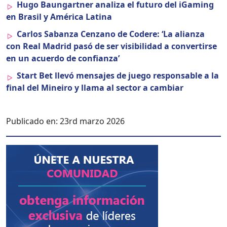
Hugo Baun­gart­ner anal­iza el futuro del iGam­ing
en Brasil y Améri­ca Lati­na
Car­los Saban­za Cen­zano de Codere: ‘La alian­za
con Real Madrid pasó de ser vis­i­bil­i­dad a con­ver­tirse
en un acuer­do de con­fi­an­za’
Start Bet llevó men­sajes de juego respon­s­able a la
final del Mineiro y lla­ma al sec­tor a cam­biar
Publicado en:
23rd marzo 2026