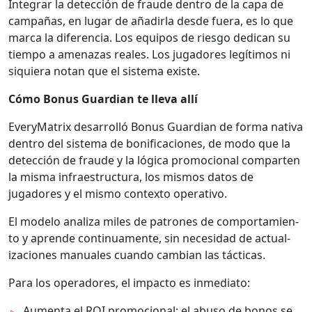
Inte­grar la detec­ción de fraude den­tro de la capa de
cam­pañas, en lugar de añadirla des­de fuera, es lo que
mar­ca la difer­en­cia. Los equipos de ries­go ded­i­can su
tiem­po a ame­nazas reales. Los jugadores legí­ti­mos ni
siquiera notan que el sis­tema existe.
Cómo Bonus Guardian te lle­va allí
Every­Ma­trix desar­rol­ló Bonus Guardian de for­ma nati­va
den­tro del sis­tema de bonifi­ca­ciones, de modo que la
detec­ción de fraude y la lóg­i­ca pro­mo­cional com­parten
la mis­ma infraestruc­tura, los mis­mos datos de
jugadores y el mis­mo con­tex­to oper­a­ti­vo.
El mod­e­lo anal­iza miles de patrones de com­por­tamien­
to y aprende con­tin­u­a­mente, sin necesi­dad de actu­al­
iza­ciones man­uales cuan­do cam­bian las tác­ti­cas.
Para los oper­adores, el impacto es inmedi­a­to:
Aumen­ta el ROI pro­mo­cional: el abu­so de bonos se