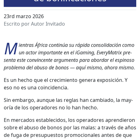
23rd marzo 2026
Escrito por Autor Invitado
M
ien­tras África con­tinúa su ráp­i­da con­sol­i­dación como
un actor impor­tante en el iGam­ing, Every­Ma­trix pre­
sen­ta este con­vin­cente argu­men­to para abor­dar el espinoso
prob­le­ma del abu­so de bonos — aquí mis­mo, aho­ra mis­mo.
Es un hecho que el crec­imien­to gen­era exposi­ción. Y
eso no es una coin­ci­den­cia.
Sin embar­go, aunque las reglas han cam­bi­a­do, la may­
oría de los oper­adores no lo han hecho.
En mer­ca­dos estable­ci­dos, los oper­adores aprendieron
sobre el abu­so de bonos por las malas: a través de años
de fuga de pre­supuestos pro­mo­cionales antes de que