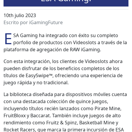
10th julio 2023
Escrito por iGamingFuture
E
SA Gam­ing ha inte­gra­do con éxi­to su com­ple­to
por­fo­lio de pro­duc­tos con Videoslots a través de la
platafor­ma de agre­gación de RAW iGam­ing.
Con esta inte­gración, los clientes de Videoslots aho­ra
pueden dis­fru­tar de los ben­efi­cios com­ple­tos de los
títu­los de EasySwipe™, ofre­cien­do una expe­ri­en­cia de
juego ráp­i­da y no tradi­cional.
La bib­liote­ca dis­eña­da para dis­pos­i­tivos móviles cuen­ta
con una desta­ca­da colec­ción de quince jue­gos,
incluyen­do títu­los recién lan­za­dos como Pirate Mine,
Fruit­Bloxx y Bac­carat. Tam­bién incluye jue­gos de alto
rendimien­to como Fruitz & Spinz, Bas­ket­ball Mine y
Rock­et Rac­ers, que mar­ca la primera incur­sión de ESA