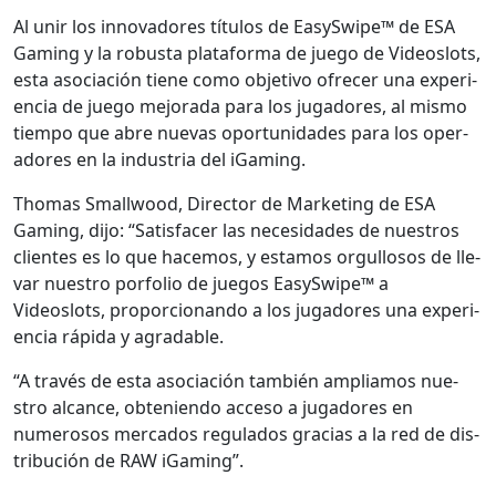
Al unir los inno­vadores títu­los de EasySwipe™ de ESA
Gam­ing y la robus­ta platafor­ma de juego de Videoslots,
esta aso­ciación tiene como obje­ti­vo ofre­cer una expe­ri­
en­cia de juego mejo­ra­da para los jugadores, al mis­mo
tiem­po que abre nuevas opor­tu­nidades para los oper­
adores en la indus­tria del iGam­ing.
Thomas Small­wood, Direc­tor de Mar­ket­ing de ESA
Gam­ing, dijo: “Sat­is­fac­er las necesi­dades de nue­stros
clientes es lo que hace­mos, y esta­mos orgul­losos de lle­
var nue­stro por­fo­lio de jue­gos EasySwipe™ a
Videoslots, pro­por­cio­nan­do a los jugadores una expe­ri­
en­cia ráp­i­da y agrad­able.
“A través de esta aso­ciación tam­bién ampli­amos nue­
stro alcance, obte­nien­do acce­so a jugadores en
numerosos mer­ca­dos reg­u­la­dos gra­cias a la red de dis­
tribu­ción de RAW iGam­ing”.