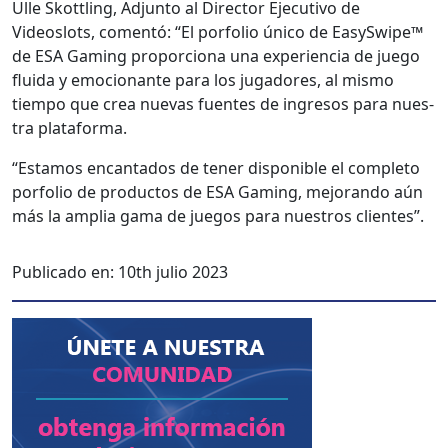
Ulle Skot­tling, Adjun­to al Direc­tor Ejec­u­ti­vo de
Videoslots, comen­tó: “El por­fo­lio úni­co de EasySwipe™
de ESA Gam­ing pro­por­ciona una expe­ri­en­cia de juego
flu­i­da y emo­cio­nante para los jugadores, al mis­mo
tiem­po que crea nuevas fuentes de ingre­sos para nues­
tra platafor­ma.
“Esta­mos encan­ta­dos de ten­er disponible el com­ple­to
por­fo­lio de pro­duc­tos de ESA Gam­ing, mejo­ran­do aún
más la amplia gama de jue­gos para nue­stros clientes”.
Publicado en:
10th julio 2023