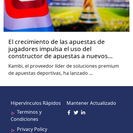
El crecimiento de las apuestas de
jugadores impulsa el uso del
constructor de apuestas a nuevos
niveles, muestra el informe de la Copa
Kambi, el proveedor líder de soluciones premium
del Mundo de Kambi
de apuestas deportivas, ha lanzado
...
Hipervínculos Rápidos
Mantener Actualizado
Terminos y
Condiciones
Privacy Policy