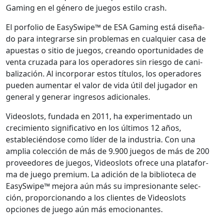
Gam­ing en el género de jue­gos esti­lo crash.
El por­fo­lio de EasySwipe™ de ESA Gam­ing está dis­eña­
do para inte­grarse sin prob­le­mas en cualquier casa de
apues­tas o sitio de jue­gos, cre­an­do opor­tu­nidades de
ven­ta cruza­da para los oper­adores sin ries­go de cani­
bal­ización. Al incor­po­rar estos títu­los, los oper­adores
pueden aumen­tar el val­or de vida útil del jugador en
gen­er­al y gener­ar ingre­sos adi­cionales.
Videoslots, fun­da­da en 2011, ha exper­i­men­ta­do un
crec­imien­to sig­ni­fica­ti­vo en los últi­mos 12 años,
estable­cién­dose como líder de la indus­tria. Con una
amplia colec­ción de más de 9.900 jue­gos de más de 200
provee­dores de jue­gos, Videoslots ofrece una platafor­
ma de juego pre­mi­um. La adi­ción de la bib­liote­ca de
EasySwipe™ mejo­ra aún más su impre­sio­n­ante selec­
ción, pro­por­cio­nan­do a los clientes de Videoslots
opciones de juego aún más emo­cio­nantes.