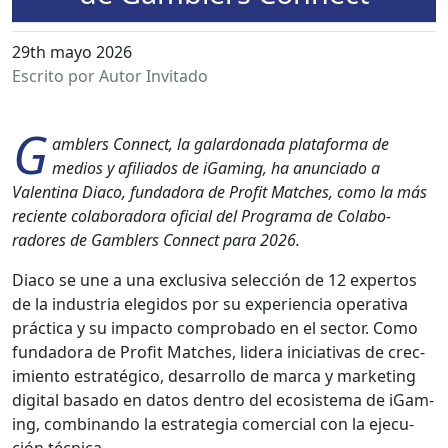
29th mayo 2026
Escrito por Autor Invitado
G
am­blers Con­nect, la galar­don­a­da platafor­ma de
medios y afil­i­a­dos de iGam­ing, ha anun­ci­a­do a
Valenti­na Dia­co, fun­dado­ra de Prof­it Match­es, como la más
reciente colab­o­rado­ra ofi­cial del Pro­gra­ma de Colab­o­
radores de Gam­blers Con­nect para 2026.
Dia­co se une a una exclu­si­va selec­ción de 12 exper­tos
de la indus­tria elegi­dos por su expe­ri­en­cia oper­a­ti­va
prác­ti­ca y su impacto com­pro­ba­do en el sec­tor. Como
fun­dado­ra de Prof­it Match­es, lid­era ini­cia­ti­vas de crec­
imien­to estratégi­co, desar­rol­lo de mar­ca y mar­ket­ing
dig­i­tal basa­do en datos den­tro del eco­sis­tema de iGam­
ing, com­bi­nan­do la estrate­gia com­er­cial con la eje­cu­
ción téc­ni­ca.