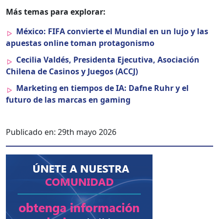
Más temas para explo­rar:
Méx­i­co: FIFA con­vierte el Mundi­al en un lujo y las
apues­tas online toman pro­tag­o­nis­mo
Cecil­ia Valdés, Pres­i­den­ta Ejec­u­ti­va, Aso­ciación
Chile­na de Casi­nos y Jue­gos (ACCJ)
Mar­ket­ing en tiem­pos de IA: Dafne Ruhr y el
futuro de las mar­cas en gam­ing
Publicado en:
29th mayo 2026