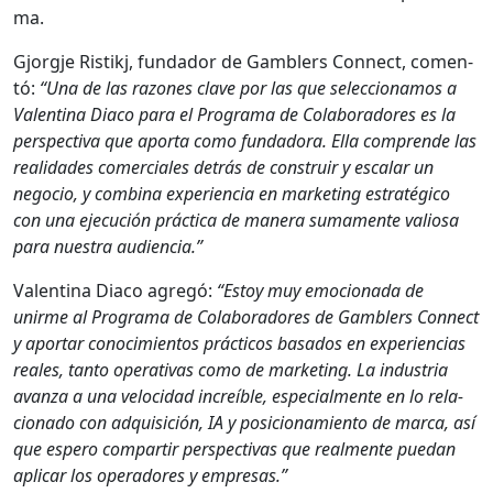
ma.
Gjorgje Ris­tikj, fun­dador de Gam­blers Con­nect, comen­
tó:
“Una de las razones clave por las que selec­cionamos a
Valenti­na Dia­co para el Pro­gra­ma de Colab­o­radores es la
per­spec­ti­va que apor­ta como fun­dado­ra. Ella com­prende las
real­i­dades com­er­ciales detrás de con­stru­ir y escalar un
nego­cio, y com­bi­na expe­ri­en­cia en mar­ket­ing estratégi­co
con una eje­cu­ción prác­ti­ca de man­era suma­mente valiosa
para nues­tra audi­en­cia.”
Valenti­na Dia­co agregó:
“Estoy muy emo­ciona­da de
unirme al Pro­gra­ma de Colab­o­radores de Gam­blers Con­nect
y apor­tar conocimien­tos prác­ti­cos basa­dos en expe­ri­en­cias
reales, tan­to oper­a­ti­vas como de mar­ket­ing. La indus­tria
avan­za a una veloci­dad increíble, espe­cial­mente en lo rela­
ciona­do con adquisi­ción, IA y posi­cionamien­to de mar­ca, así
que espero com­par­tir per­spec­ti­vas que real­mente puedan
aplicar los oper­adores y empre­sas.”