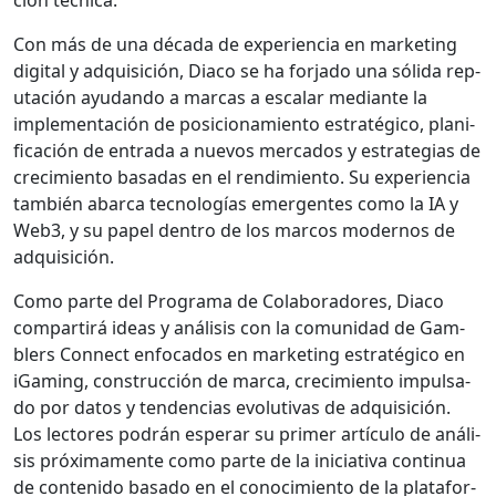
Con más de una déca­da de expe­ri­en­cia en mar­ket­ing
dig­i­tal y adquisi­ción, Dia­co se ha for­ja­do una sól­i­da rep­
utación ayu­dan­do a mar­cas a escalar medi­ante la
imple­mentación de posi­cionamien­to estratégi­co, plan­i­
fi­cación de entra­da a nuevos mer­ca­dos y estrate­gias de
crec­imien­to basadas en el rendimien­to. Su expe­ri­en­cia
tam­bién abar­ca tec­nologías emer­gentes como la IA y
Web3, y su papel den­tro de los mar­cos mod­er­nos de
adquisi­ción.
Como parte del Pro­gra­ma de Colab­o­radores, Dia­co
com­par­tirá ideas y análi­sis con la comu­nidad de Gam­
blers Con­nect enfo­ca­dos en mar­ket­ing estratégi­co en
iGam­ing, con­struc­ción de mar­ca, crec­imien­to impul­sa­
do por datos y ten­den­cias evo­lu­ti­vas de adquisi­ción.
Los lec­tores podrán esper­ar su primer artícu­lo de análi­
sis próx­i­ma­mente como parte de la ini­cia­ti­va con­tin­ua
de con­tenido basa­do en el conocimien­to de la platafor­