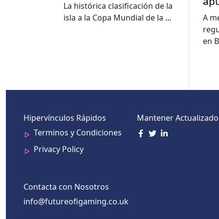
apu
La histórica clasificación de la
im
isla a la Copa Mundial de la
...
A me
edu
regu
cuo
en B
Hipervínculos Rápidos
Mantener Actualizado
Terminos y Condiciones
Privacy Policy
Contacta con Nosotros
info@futureofigaming.co.uk