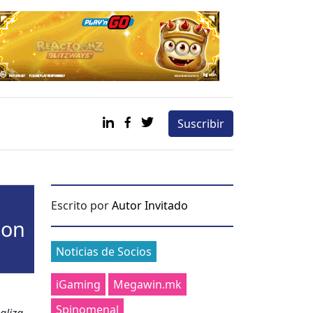
Suscribir
Escrito por
Autor Invitado
Con
Categories
Noticias de Socios
iGaming
Megawin.mk
Spinomenal