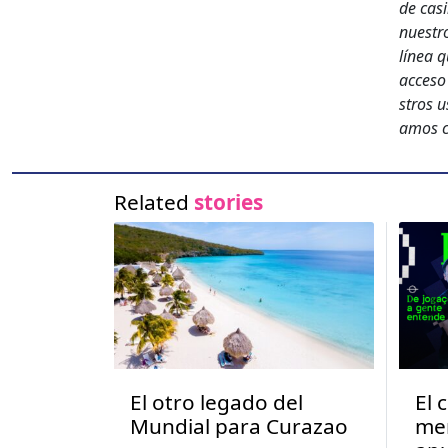
de casi
nue­str
línea q
acce­so
stros u
amos co
Related
stories
El otro legado del
El 
Mundial para Curazao
me