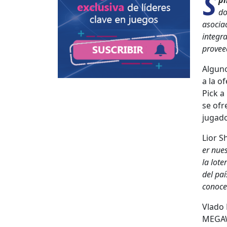
S
pi
do
aso­cia
inte­gr
provee­
Alguno
a la o
Pick a 
se ofre
jugado
Lior S
er nue­
la lote
del paí
cono­ce
Vla­do 
MEGAW