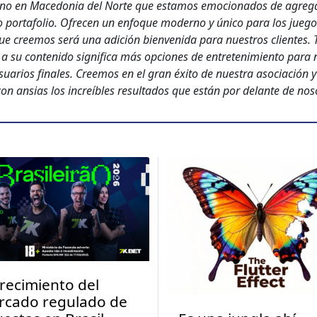
­no en Mace­do­nia del Norte que esta­mos emo­ciona­dos de agre­g
o portafo­lio. Ofre­cen un enfoque mod­er­no y úni­co para los jue­g
ue creemos será una adi­ción bien­veni­da para nue­stros clientes. T
 a su con­tenido sig­nifi­ca más opciones de entreten­imien­to para 
suar­ios finales. Creemos en el gran éxi­to de nues­tra aso­ciación 
n ansias los increíbles resul­ta­dos que están por delante de nos
crecimiento del
rcado regulado de