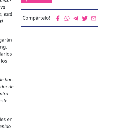
al­iza­
­va
n, está
¡Compártelo!
el
­garán
ing,
ar­ios
 los
de hac­
­dor de
n­tro
este
ales en
tenido