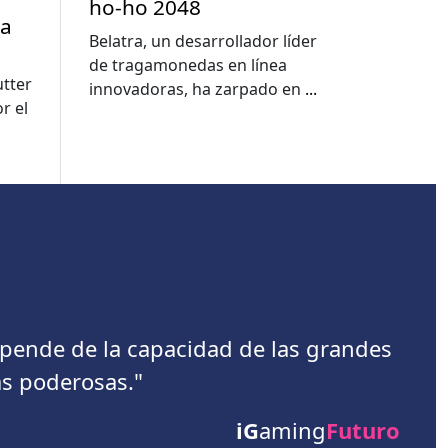
ho-ho 2048
la
Belatra, un desarrollador líder
de tragamonedas en línea
utter
innovadoras, ha zarpado en
...
r el
depende de la capacidad de las grandes
s poderosas."
iG
aming
Futuro