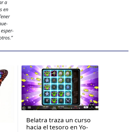
ar a
os en
en­er
nue­
y esper­
otros.”
Belatra traza un curso
hacia el tesoro en Yo-