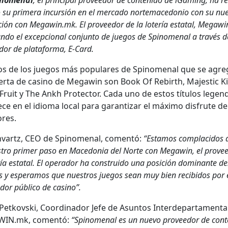
n­om­e­nal
, el prin­ci­pal provee­dor de con­tenido de iGam­ing, ha re
 su primera incur­sión en el mer­ca­do nortemace­do­nio con su nue
ción con Megawin.mk. El provee­dor de la lotería estatal, Megaw­i
an­do el excep­cional con­jun­to de jue­gos de Spin­om­e­nal a través d
dor de platafor­ma, E‑Card.
s de los jue­gos más pop­u­lares de Spin­om­e­nal que se agre
fer­ta de casi­no de Megaw­in son Book Of Rebirth, Majes­tic K
Fruit y The Ankh Pro­tec­tor. Cada uno de estos títu­los leg­en­d
ce en el idioma local para garan­ti­zar el máx­i­mo dis­frute de
res.
hvartz, CEO de Spin­om­e­nal, comen­tó:
“Esta­mos com­placidos 
stro primer paso en Mace­do­nia del Norte con Megaw­in, el provee
ría estatal. El oper­ador ha con­stru­i­do una posi­ción dom­i­nante de
s y esper­amos que nue­stros jue­gos sean muy bien recibidos por 
­dor públi­co de casi­no”.
Petkovs­ki, Coor­di­nador Jefe de Asun­tos Inter­de­par­ta­men­t
IN.mk, comen­tó:
“Spin­om­e­nal es un nue­vo provee­dor de con­