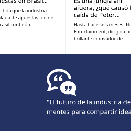
estas en Brasil
Es una jungla ahí
pulsa una mayor
afuera, ¿qué causó 
dida que la industria
cación sobre las
caída de Peter
lada de apuestas online
tas
Jackson?
rasil continúa
...
Hasta hace seis meses, Fl
Entertainment, dirigida po
brillante innovador de
...
"El futuro de la industria 
mentes para compartir idea