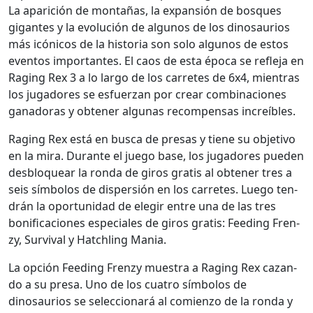
La apari­ción de mon­tañas, la expan­sión de bosques
gigantes y la evolu­ción de algunos de los dinosaurios
más icóni­cos de la his­to­ria son solo algunos de estos
even­tos impor­tantes. El caos de esta época se refle­ja en
Rag­ing Rex 3 a lo largo de los car­retes de 6x4, mien­tras
los jugadores se esfuerzan por crear com­bi­na­ciones
ganado­ras y obten­er algu­nas rec­om­pen­sas increíbles.
Rag­ing Rex está en bus­ca de pre­sas y tiene su obje­ti­vo
en la mira. Durante el juego base, los jugadores pueden
des­blo­quear la ron­da de giros gratis al obten­er tres a
seis sím­bo­los de dis­per­sión en los car­retes. Luego ten­
drán la opor­tu­nidad de ele­gir entre una de las tres
bonifi­ca­ciones espe­ciales de giros gratis: Feed­ing Fren­
zy, Sur­vival y Hatch­ling Mania.
La opción Feed­ing Fren­zy mues­tra a Rag­ing Rex cazan­
do a su pre­sa. Uno de los cua­tro sím­bo­los de
dinosaurios se selec­cionará al comien­zo de la ron­da y