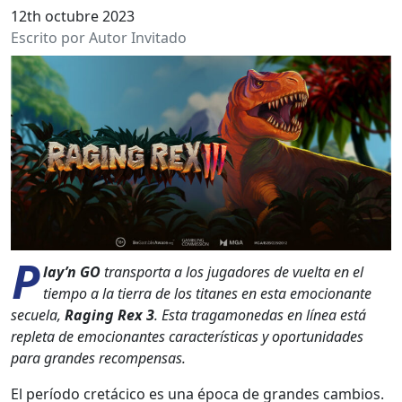
12th octubre 2023
Escrito por Autor Invitado
P
lay’n GO
trans­porta a los jugadores de vuelta en el
tiem­po a la tier­ra de los titanes en esta emo­cio­nante
secuela,
Rag­ing Rex 3
. Esta trag­a­monedas en línea está
reple­ta de emo­cio­nantes car­ac­terís­ti­cas y opor­tu­nidades
para grandes rec­om­pen­sas.
El perío­do cretá­ci­co es una época de grandes cam­bios.