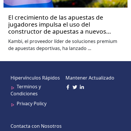
El crecimiento de las apuestas de
jugadores impulsa el uso del
constructor de apuestas a nuevos
niveles, muestra el informe de la Copa
Kambi, el proveedor líder de soluciones premium
del Mundo de Kambi
de apuestas deportivas, ha lanzado
...
Hipervínculos Rápidos
Mantener Actualizado
Terminos y
Condiciones
Privacy Policy
Contacta con Nosotros