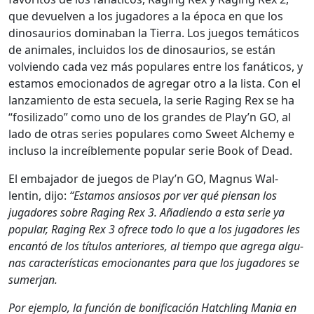
que devuel­ven a los jugadores a la época en que los
dinosaurios dom­ina­ban la Tier­ra. Los jue­gos temáti­cos
de ani­males, inclu­i­dos los de dinosaurios, se están
volvien­do cada vez más pop­u­lares entre los fanáti­cos, y
esta­mos emo­ciona­dos de agre­gar otro a la lista. Con el
lan­za­mien­to de esta secuela, la serie Rag­ing Rex se ha
“fos­iliza­do” como uno de los grandes de Play’n GO, al
lado de otras series pop­u­lares como Sweet Alche­my e
inclu­so la increíble­mente pop­u­lar serie Book of Dead.
El emba­jador de jue­gos de Play’n GO, Mag­nus Wal­
lentin, dijo:
“Esta­mos ansiosos por ver qué pien­san los
jugadores sobre Rag­ing Rex 3. Aña­di­en­do a esta serie ya
pop­u­lar, Rag­ing Rex 3 ofrece todo lo que a los jugadores les
encan­tó de los títu­los ante­ri­ores, al tiem­po que agre­ga algu­
nas car­ac­terís­ti­cas emo­cio­nantes para que los jugadores se
sumer­jan.
Por ejem­p­lo, la fun­ción de bonifi­cación Hatch­ling Mania en