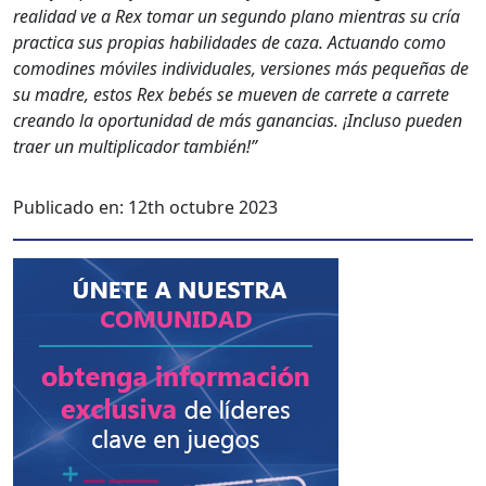
real­i­dad ve a Rex tomar un segun­do plano mien­tras su cría
prac­ti­ca sus propias habil­i­dades de caza. Actuan­do como
comodines móviles indi­vid­uales, ver­siones más pequeñas de
su madre, estos Rex bebés se mueven de car­rete a car­rete
cre­an­do la opor­tu­nidad de más ganan­cias. ¡Inclu­so pueden
traer un mul­ti­pli­cador tam­bién!”
Publicado en:
12th octubre 2023