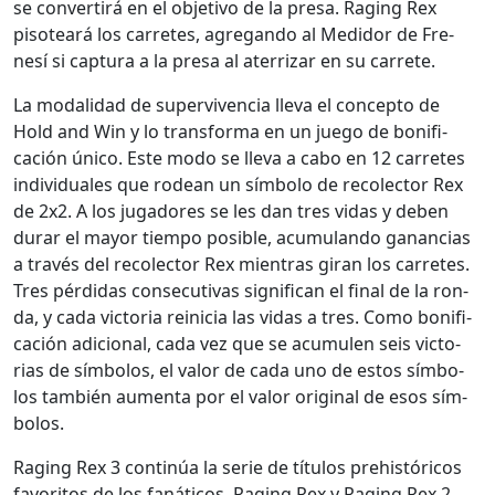
se con­ver­tirá en el obje­ti­vo de la pre­sa. Rag­ing Rex
pisoteará los car­retes, agre­gan­do al Medi­dor de Fre­
nesí si cap­tura a la pre­sa al ater­rizar en su car­rete.
La modal­i­dad de super­viven­cia lle­va el con­cep­to de
Hold and Win y lo trans­for­ma en un juego de bonifi­
cación úni­co. Este modo se lle­va a cabo en 12 car­retes
indi­vid­uales que rodean un sím­bo­lo de recolec­tor Rex
de 2x2. A los jugadores se les dan tres vidas y deben
durar el may­or tiem­po posi­ble, acu­mu­lan­do ganan­cias
a través del recolec­tor Rex mien­tras giran los car­retes.
Tres pér­di­das con­sec­u­ti­vas sig­nif­i­can el final de la ron­
da, y cada vic­to­ria reini­cia las vidas a tres. Como bonifi­
cación adi­cional, cada vez que se acu­mulen seis vic­to­
rias de sím­bo­los, el val­or de cada uno de estos sím­bo­
los tam­bién aumen­ta por el val­or orig­i­nal de esos sím­
bo­los.
Rag­ing Rex 3 con­tinúa la serie de títu­los pre­históri­cos
favoritos de los fanáti­cos, Rag­ing Rex y Rag­ing Rex 2,