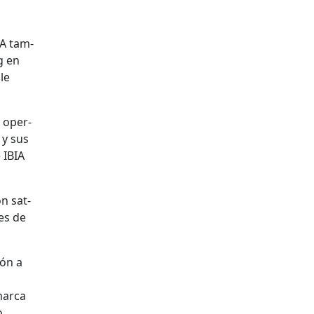
IA tam­
g en
ble
o oper­
 y sus
 IBIA
n sat­
nes de
ión a
mar­ca
o