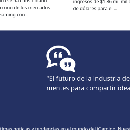
co se ha consolidado
ingresos de $1.86 mil mil
pérdidas digitales s
o uno de los mercados
de dólares para el
...
reducen
iGaming con
...
"El futuro de la industria 
mentes para compartir idea
timas noticias y tendencias en el mundo del iGaming. Nues