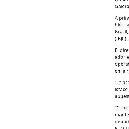
Galera
A prin­
bién s
Brasil,
(IBJR).
El dire
ador e
opera­
en la r
“La as
is­fac
apues­
“Con­s
man­te
deporti
KTO. U