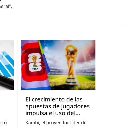
er­al”,
El crecimiento de las
apuestas de jugadores
impulsa el uso del
a
constructor de
rtó
Kambi, el proveedor líder de
apuestas a nuevos