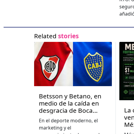
seguro 
añadió 
Related
stories
Betsson y Betano, en
medio de la caída en
La 
desgracia de Boca
ven
Juniors y River Plate en
En el deporte moderno, el
Mé
Argentina
marketing y el