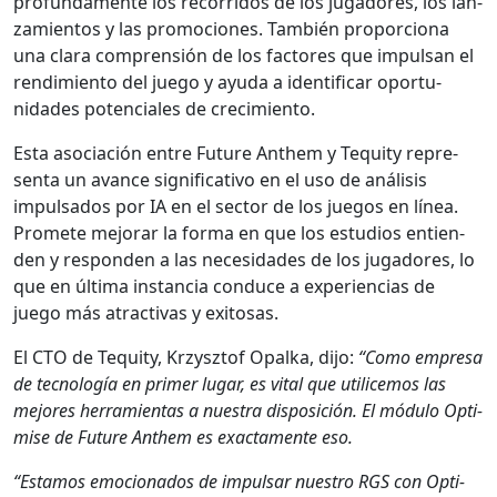
pro­fun­da­mente los recor­ri­dos de los jugadores, los lan­
za­mien­tos y las pro­mo­ciones. Tam­bién pro­por­ciona
una clara com­pren­sión de los fac­tores que impul­san el
rendimien­to del juego y ayu­da a iden­ti­ficar opor­tu­
nidades poten­ciales de crec­imien­to.
Esta aso­ciación entre Future Anthem y Tequity rep­re­
sen­ta un avance sig­ni­fica­ti­vo en el uso de análi­sis
impul­sa­dos por IA en el sec­tor de los jue­gos en línea.
Prom­ete mejo­rar la for­ma en que los estu­dios entien­
den y respon­den a las necesi­dades de los jugadores, lo
que en últi­ma instan­cia con­duce a expe­ri­en­cias de
juego más atrac­ti­vas y exi­tosas.
El CTO de Tequity, Krzysztof Opal­ka, dijo:
“Como empre­sa
de tec­nología en primer lugar, es vital que util­ice­mos las
mejores her­ramien­tas a nues­tra dis­posi­ción. El módu­lo Opti­
mise de Future Anthem es exac­ta­mente eso.
“Esta­mos emo­ciona­dos de impul­sar nue­stro RGS con Opti­