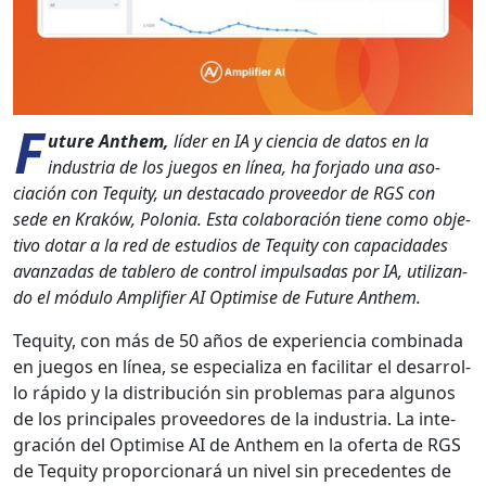
F
uture Anthem,
líder en IA y cien­cia de datos en la
indus­tria de los jue­gos en línea, ha for­ja­do una aso­
ciación con Tequity, un desta­ca­do provee­dor de RGS con
sede en Kraków, Polo­nia. Esta colab­o­ración tiene como obje­
ti­vo dotar a la red de estu­dios de Tequity con capaci­dades
avan­zadas de tablero de con­trol impul­sadas por IA, uti­lizan­
do el módu­lo Ampli­fi­er AI Opti­mise de Future Anthem.
Tequity, con más de 50 años de expe­ri­en­cia com­bi­na­da
en jue­gos en línea, se espe­cial­iza en facil­i­tar el desar­rol­
lo rápi­do y la dis­tribu­ción sin prob­le­mas para algunos
de los prin­ci­pales provee­dores de la indus­tria. La inte­
gración del Opti­mise AI de Anthem en la ofer­ta de RGS
de Tequity pro­por­cionará un niv­el sin prece­dentes de