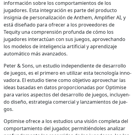
infor­ma­ción sobre los com­por­tamien­tos de los
jugadores. Esta inte­gración es parte del pro­duc­to
insignia de per­son­al­ización de Anthem, Ampli­fi­er AI, y
está dis­eña­do para ofre­cer a los provee­dores de
Tequity una com­pren­sión pro­fun­da de cómo los
jugadores inter­ac­túan con sus jue­gos, aprovechan­do
los mod­e­los de inteligen­cia arti­fi­cial y apren­diza­je
automáti­co más avan­za­dos.
Peter & Sons, un estu­dio inde­pen­di­ente de desar­rol­lo
de jue­gos, es el primero en uti­lizar esta tec­nología inno­
vado­ra. El estu­dio tiene como obje­ti­vo aprovechar las
ideas basadas en datos pro­por­cionadas por Opti­mise
para var­ios aspec­tos del desar­rol­lo de jue­gos, incluyen­
do dis­eño, estrate­gia com­er­cial y lan­za­mien­tos de jue­
gos.
Opti­mise ofrece a los estu­dios una visión com­ple­ta del
com­por­tamien­to del jugador, per­mi­tién­doles analizar