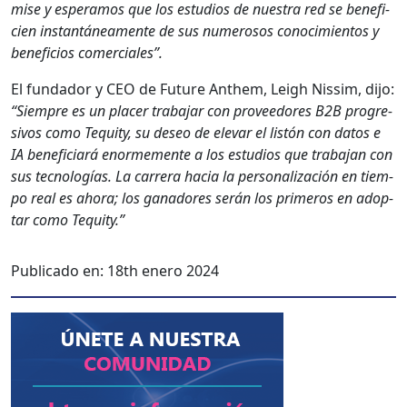
mise y esper­amos que los estu­dios de nues­tra red se ben­e­fi­
cien instan­tánea­mente de sus numerosos conocimien­tos y
ben­efi­cios com­er­ciales”.
El fun­dador y CEO de Future Anthem, Leigh Nis­sim, dijo:
“Siem­pre es un plac­er tra­ba­jar con provee­dores B2B pro­gre­
sivos como Tequity, su deseo de ele­var el listón con datos e
IA ben­e­fi­cia­rá enorme­mente a los estu­dios que tra­ba­jan con
sus tec­nologías. La car­rera hacia la per­son­al­ización en tiem­
po real es aho­ra; los ganadores serán los primeros en adop­
tar como Tequity.”
Publicado en:
18th enero 2024