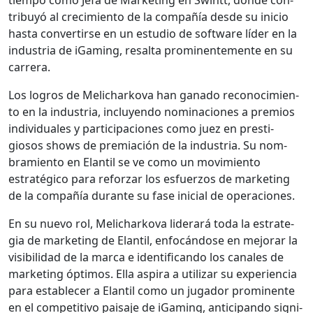
tribuyó al crec­imien­to de la com­pañía des­de su ini­cio
has­ta con­ver­tirse en un estu­dio de soft­ware líder en la
indus­tria de iGam­ing, resalta promi­nen­te­mente en su
car­rera.
Los logros de Melicharko­va han gana­do reconocimien­
to en la indus­tria, incluyen­do nom­i­na­ciones a pre­mios
indi­vid­uales y par­tic­i­pa­ciones como juez en pres­ti­
giosos shows de pre­miación de la indus­tria. Su nom­
bramien­to en Elan­til se ve como un movimien­to
estratégi­co para reforzar los esfuer­zos de mar­ket­ing
de la com­pañía durante su fase ini­cial de opera­ciones.
En su nue­vo rol, Melicharko­va lid­er­ará toda la estrate­
gia de mar­ket­ing de Elan­til, enfocán­dose en mejo­rar la
vis­i­bil­i­dad de la mar­ca e iden­ti­f­i­can­do los canales de
mar­ket­ing ópti­mos. Ella aspi­ra a uti­lizar su expe­ri­en­cia
para estable­cer a Elan­til como un jugador promi­nente
en el com­pet­i­ti­vo paisaje de iGam­ing, antic­i­pan­do sig­ni­