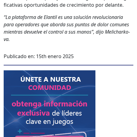
fica­ti­vas opor­tu­nidades de crec­imien­to por delante.
“La platafor­ma de Elan­til es una solu­ción rev­olu­cionar­ia
para oper­adores que abor­da sus pun­tos de dolor comunes
mien­tras devuelve el con­trol a sus manos”, dijo Melicharko­
va.
Publicado en:
15th enero 2025