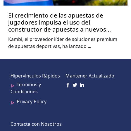
El crecimiento de las apuestas de
jugadores impulsa el uso del
constructor de apuestas a nuevos
niveles, muestra el informe de la Copa
Kambi, el proveedor líder de soluciones premium
del Mundo de Kambi
de apuestas deportivas, ha lanzado
...
Hipervínculos Rápidos
Mantener Actualizado
Terminos y
Condiciones
Privacy Policy
Contacta con Nosotros