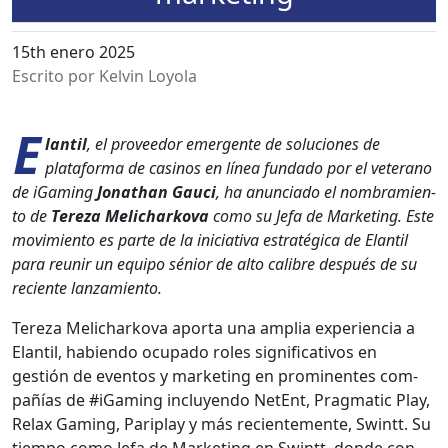
15th enero 2025
Escrito por Kelvin Loyola
E
lan­til
, el provee­dor emer­gente de solu­ciones de
platafor­ma de casi­nos en línea fun­da­do por el vet­er­a­no
de iGam­ing
Jonathan Gau­ci
, ha anun­ci­a­do el nom­bramien­
to de
Tereza Melicharko­va
como su Jefa de Mar­ket­ing. Este
movimien­to es parte de la ini­cia­ti­va estratég­i­ca de Elan­til
para reunir un equipo sénior de alto cal­i­bre después de su
reciente lan­za­mien­to.
Tereza Melicharko­va apor­ta una amplia expe­ri­en­cia a
Elan­til, habi­en­do ocu­pa­do roles sig­ni­fica­tivos en
gestión de even­tos y mar­ket­ing en promi­nentes com­
pañías de #iGam­ing incluyen­do NetEnt, Prag­mat­ic Play,
Relax Gam­ing, Pariplay y más recien­te­mente, Swintt. Su
tiem­po como Jefa de Mar­ket­ing en Swintt, donde con­