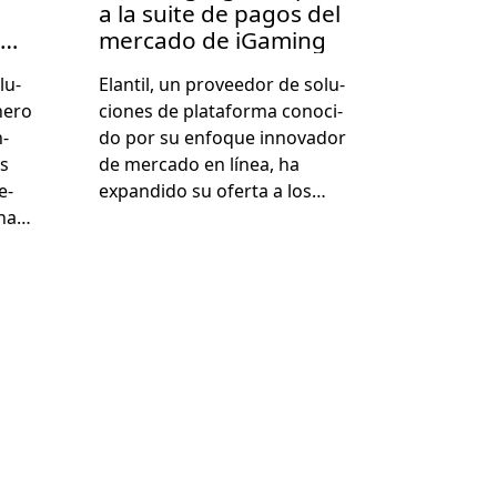
a la suite de pagos del
mercado de iGaming
lu­
Elan­til, un provee­dor de solu­
nero
ciones de platafor­ma cono­ci­
n­
do por su enfoque inno­vador
es
de mer­ca­do en línea, ha
e­
expandi­do su ofer­ta a los…
 ha…