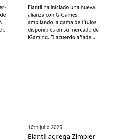
en línea iGaming
er­
Elan­til ha ini­ci­a­do una nue­va
 de
alian­za con G‑Games,
n
amplian­do la gama de títu­los
­do
disponibles en su mer­ca­do de
iGam­ing. El acuer­do añade…
16th julio 2025
Elantil agrega Zimpler