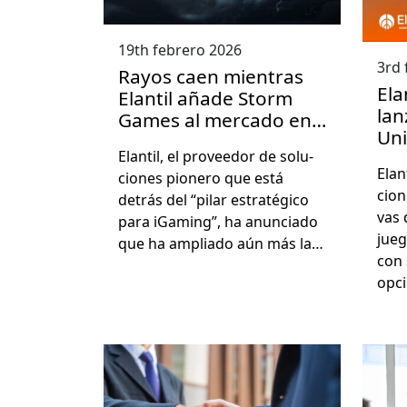
19th febrero 2026
3rd 
Rayos caen mientras
Ela
Elantil añade Storm
lan
Games al mercado en
Un
línea
pla
Elan­til, el provee­dor de solu­
Elan
de 
ciones pio­nero que está
cion
detrás del “pilar estratégi­co
vas 
para iGam­ing”, ha anun­ci­a­do
jueg
que ha ampli­a­do aún más la…
con s
opc