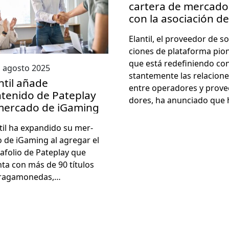
cartera de mercado
con la asociación de
RubyPlay
Elan­til, el provee­dor de so
ciones de platafor­ma pio­
que está redefinien­do co
 agosto 2025
stan­te­mente las rela­cion
ntil añade
entre oper­adores y prove
tenido de Pateplay
dores, ha anun­ci­a­do que
mercado de iGaming
­til ha expandi­do su mer­
o de iGam­ing al agre­gar el
afo­lio de Pateplay que
­ta con más de 90 títu­los
rag­a­monedas,…