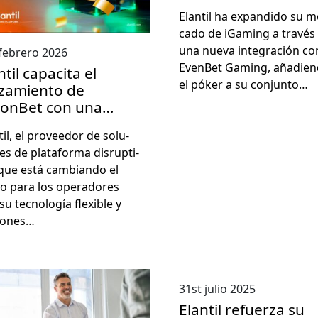
Elan­til ha expandi­do su m
ca­do de iGam­ing a través
una nue­va inte­gración co
febrero 2026
Even­Bet Gam­ing, aña­di­en
ntil capacita el
el pók­er a su con­jun­to…
zamiento de
ionBet con una
taforma de iGaming
­til, el provee­dor de solu­
próxima generación
es de platafor­ma dis­rup­ti­
que está cam­bian­do el
o para los oper­adores
u tec­nología flex­i­ble y
iones…
31st julio 2025
Elantil refuerza su