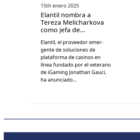
15th enero 2025
Elantil nombra a
Tereza Melicharkova
como jefa de
marketing
Elan­til, el provee­dor emer­
gente de solu­ciones de
platafor­ma de casi­nos en
línea fun­da­do por el vet­er­a­no
de iGam­ing Jonathan Gau­ci,
ha anun­ci­a­do…