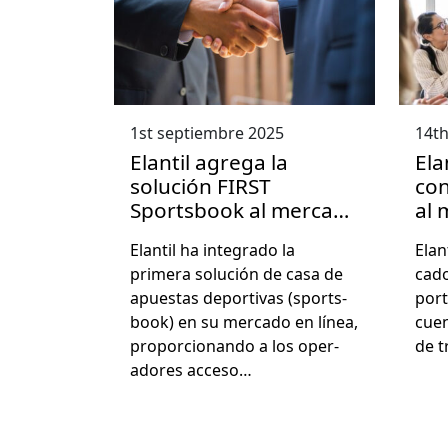
1st septiembre 2025
14th
Elantil agrega la
Ela
solución FIRST
con
Sportsbook al mercado
al 
de iGaming
Elan­til ha inte­gra­do la
Elan
primera solu­ción de casa de
ca­d
apues­tas deporti­vas (sports­
port
book) en su mer­ca­do en línea,
cuen
pro­por­cio­nan­do a los oper­
de t
adores acce­so…