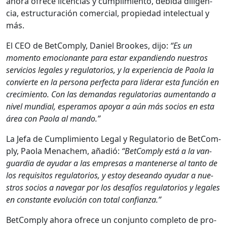
aho­ra ofrece licen­cias y cumplim­ien­to, debi­da dili­gen­
cia, estruc­turación com­er­cial, propiedad int­elec­tu­al y
más.
El CEO de Bet­Com­ply, Daniel Brookes, dijo:
“Es un
momen­to emo­cio­nante para estar expan­di­en­do nue­stros
ser­vi­cios legales y reg­u­la­to­rios, y la expe­ri­en­cia de Pao­la la
con­vierte en la per­sona per­fec­ta para lid­er­ar esta fun­ción en
crec­imien­to. Con las deman­das reg­u­la­to­rias aumen­tan­do a
niv­el mundi­al, esper­amos apo­yar a aún más socios en esta
área con Pao­la al man­do.”
La Jefa de Cumplim­ien­to Legal y Reg­u­la­to­rio de Bet­Com­
ply, Pao­la Men­achem, añadió:
“Bet­Com­ply está a la van­
guardia de ayu­dar a las empre­sas a man­ten­erse al tan­to de
los req­ui­si­tos reg­u­la­to­rios, y estoy dese­an­do ayu­dar a nue­
stros socios a nave­g­ar por los desafíos reg­u­la­to­rios y legales
en con­stante evolu­ción con total con­fi­an­za.”
Bet­Com­ply aho­ra ofrece un con­jun­to com­ple­to de pro­