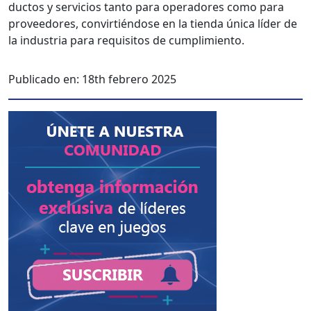
duc­tos y ser­vi­cios tan­to para oper­adores como para
provee­dores, con­vir­tién­dose en la tien­da úni­ca líder de
la indus­tria para req­ui­si­tos de cumplim­ien­to.
Publicado en:
18th febrero 2025