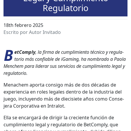
Regulatorio
18th febrero 2025
Escrito por Autor Invitado
B
et­Com­ply
, la fir­ma de cumplim­ien­to téc­ni­co y reg­u­la­
to­rio más con­fi­able de iGam­ing, ha nom­bra­do a Pao­la
Menchem para lid­er­ar sus ser­vi­cios de cumplim­ien­to legal y
reg­u­la­to­rio.
Men­achem apor­ta con­si­go más de dos décadas de
expe­ri­en­cia en roles legales den­tro de la indus­tria del
juego, incluyen­do más de diecisi­ete años como Con­se­
jera Cor­po­ra­ti­va en Intralot.
Ella se encar­gará de diri­gir la cre­ciente fun­ción de
cumplim­ien­to legal y reg­u­la­to­rio de Bet­Com­ply, que