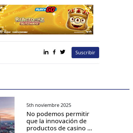
Suscribir
5th noviembre 2025
No podemos permitir
que la innovación de
productos de casino se