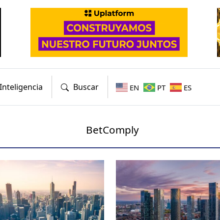
Inteligencia
Buscar
EN
PT
ES
BetComply