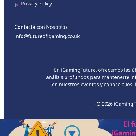
Privacy Policy
Contacta con Nosotros
info@futureofigaming.co.uk
En iGamingFuture, ofrecemos las úl
análisis profundos para mantenerte inf
en nuestros eventos y conoce a los 
© 2026 iGamingFu