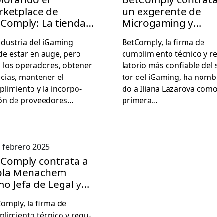
ketplace de
un exgerente de
Comply: La tienda
Microgaming y
egral de iGaming
Yggdrasil para lider
ndus­tria del iGam­ing
Bet­Com­ply, la fir­ma de
cuentas
e estar en auge, pero
cumplim­ien­to téc­ni­co y re
 los oper­adores, obten­er
la­to­rio más con­fi­able del 
­cias, man­ten­er el
tor del iGam­ing, ha nom­b
lim­ien­to y la incor­po­
do a Iliana Lazaro­va com
ón de provee­dores…
primera…
 febrero 2025
Comply contrata a
ola Menachem
o Jefa de Legal y
mplimiento
Com­ply, la fir­ma de
ulatorio
lim­ien­to téc­ni­co y reg­u­