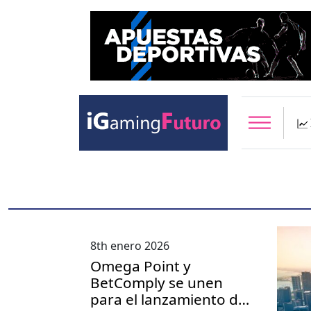
8th enero 2026
Omega Point y
BetComply se unen
para el lanzamiento de