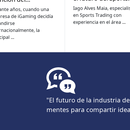
Trading en
sistema iGaming?
Iago Alves Maia, especiali
ante años, cuando una
Latinoamérica
en Sports Trading con
resa de iGaming decidía
experiencia en el área
...
andirse
rnacionalmente, la
cipal
...
"El futuro de la industria 
mentes para compartir idea