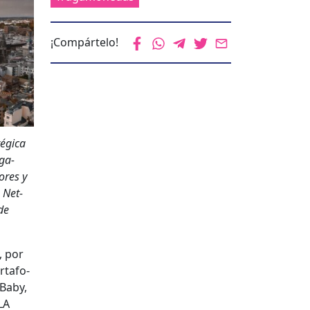
¡Compártelo!
g­i­ca
g­a­
ores y
 Net­
 de
, por
ortafo­
 Baby,
LA