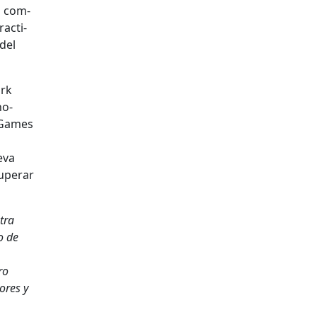
os com­
ac­ti­
 del
ork
no­
A Games
­va
uper­ar
tra
o de
ro
dores y