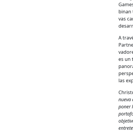
Games 
bi­nan
vas car
desar­r
A trav
Part­ne
vadore
es un t
panora
per­spe
las exp
Christ
nue­va 
pon­er 
portafo
obje­ti
entrete