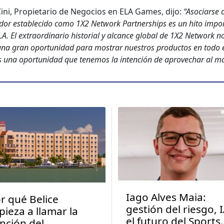
ini, Propi­etario de Nego­cios en ELA Games, dijo:
“Aso­cia­rse
dor estable­ci­do como 1X2 Net­work Part­ner­ships es un hito impor
A. El extra­or­di­nario his­to­r­i­al y alcance glob­al de 1X2 Net­work n
una gran opor­tu­nidad para mostrar nue­stros pro­duc­tos en todo
s una opor­tu­nidad que ten­emos la inten­ción de aprovechar al má
Iago Alves Maia:
r qué Belice
gestión del riesgo, I
ieza a llamar la
el futuro del Sports
nción del