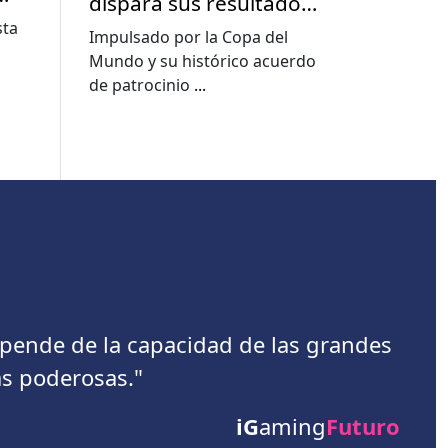
dispara sus resultados
en el segundo
sta
Impulsado por la Copa del
trimestre y mejora sus
Mundo y su histórico acuerdo
previsiones para 2026
de patrocinio
...
depende de la capacidad de las grandes
s poderosas."
iG
aming
Futuro