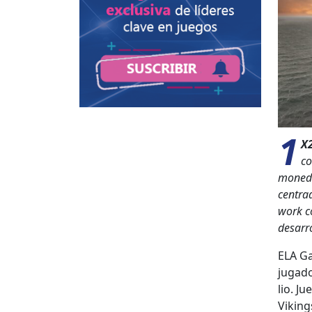
1
X2
c
monedas
cen­tra
work co
desar­r
ELA Ga
jugador
lio. J
Viking