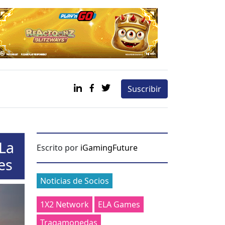
Suscribir
La
Escrito por
iGamingFuture
es
Categories
Noticias de Socios
1X2 Network
ELA Games
Tragamonedas