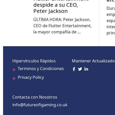
despide a su CEO,
eco
Dur
Peter Jackson
emp
ÚLTIMA HORA: Peter Jackson,
exp
CEO de Flutter Entertainment,
inte
la mayor compañía de
...
prin
Hipervínculos Rápidos
Mantener Actualizado
Terminos y Condiciones
Privacy Policy
Contacta con Nosotros
info@futureofigaming.co.uk