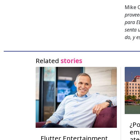
Mike C
provee­
para EL
sen­ta 
do, y e
Related
stories
¿Po
emp
Flutter Entertainment
ate