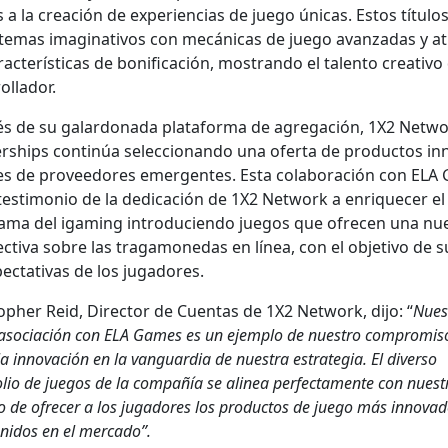
a la creación de expe­ri­en­cias de juego úni­cas. Estos títu­l
 temas imag­i­na­tivos con mecáni­cas de juego avan­zadas y atr
­ac­terís­ti­cas de bonifi­cación, mostran­do el tal­en­to cre­ati­vo
ol­lador.
és de su galar­don­a­da platafor­ma de agre­gación, 1X2 Net­w
r­ships con­tinúa selec­cio­nan­do una ofer­ta de pro­duc­tos in
s de provee­dores emer­gentes. Esta colab­o­ración con EL
es­ti­mo­nio de la ded­i­cación de 1X2 Net­work a enrique­cer el
­ma del igam­ing intro­ducien­do jue­gos que ofre­cen una nue
c­ti­va sobre las trag­a­monedas en línea, con el obje­ti­vo de s
ec­ta­ti­vas de los jugadores.
o­pher Reid, Direc­tor de Cuen­tas de 1X2 Net­work, dijo: “
Nues­
aso­ciación con ELA Games es un ejem­p­lo de nue­stro com­pro­mis
la inno­vación en la van­guardia de nues­tra estrate­gia. El diver­so
­lio de jue­gos de la com­pañía se alin­ea per­fec­ta­mente con nue­st
­vo de ofre­cer a los jugadores los pro­duc­tos de juego más inno­va
nidos en el mer­ca­do”.