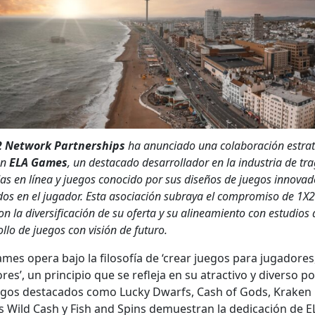
 Net­work Part­ner­ships
ha anun­ci­a­do una colab­o­ración estraté
on
ELA Games
, un desta­ca­do desar­rol­lador en la indus­tria de tra
 en línea y jue­gos cono­ci­do por sus dis­eños de jue­gos inno­vad
­dos en el jugador. Esta aso­ciación sub­raya el com­pro­miso de 1X2
n la diver­si­fi­cación de su ofer­ta y su alin­eamien­to con estu­dios
ol­lo de jue­gos con visión de futuro.
mes opera bajo la filosofía de ‘crear jue­gos para jugadores
es’, un prin­ci­pio que se refle­ja en su atrac­ti­vo y diver­so p
ue­gos desta­ca­dos como Lucky Dwarfs, Cash of Gods, Krak­en
s Wild Cash y Fish and Spins demues­tran la ded­i­cación de E