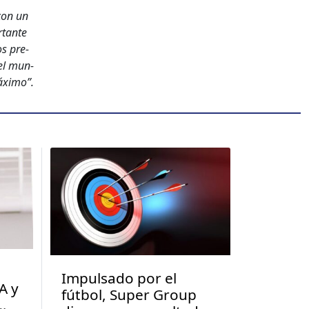
 con un
­tante
os pre­
 el mun­
x­i­mo”.
Impulsado por el
A y
fútbol, Super Group