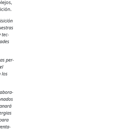
e­jos,
­ción.
si­ción
ues­tras
 tec­
­dades
sas per­
el
 los
ab­o­ra­
ona­dos
la­nará
er­gias
 para
en­ta­