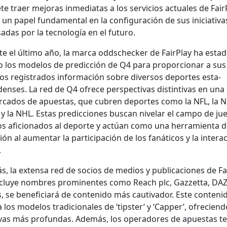
e traer mejo­ras inmedi­atas a los ser­vi­cios actuales de Fair­
un papel fun­da­men­tal en la con­fig­u­ración de sus ini­cia­ti­va
sadas por la tec­nología en el futuro.
e el últi­mo año, la mar­ca odd­scheck­er de Fair­Play ha esta­d
do los mod­e­los de predic­ción de Q4 para pro­por­cionar a sus
ios reg­istra­dos infor­ma­ción sobre diver­sos deportes esta­
ens­es. La red de Q4 ofrece per­spec­ti­vas dis­tin­ti­vas en un
­ca­dos de apues­tas, que cubren deportes como la NFL, la N
 la NHL. Estas predic­ciones bus­can nive­lar el cam­po de ju
os afi­ciona­dos al deporte y actúan como una her­ramien­ta 
ión al aumen­tar la par­tic­i­pación de los fanáti­cos y la inter­ac
.
, la exten­sa red de socios de medios y pub­li­ca­ciones de Fai
cluye nom­bres promi­nentes como Reach plc, Gazzetta, DA
 se ben­e­fi­cia­rá de con­tenido más cau­ti­vador. Este con­teni
los mod­e­los tradi­cionales de ‘tip­ster’ y ‘Cap­per’, ofre­cien­
i­vas más pro­fun­das. Además, los oper­adores de apues­tas t