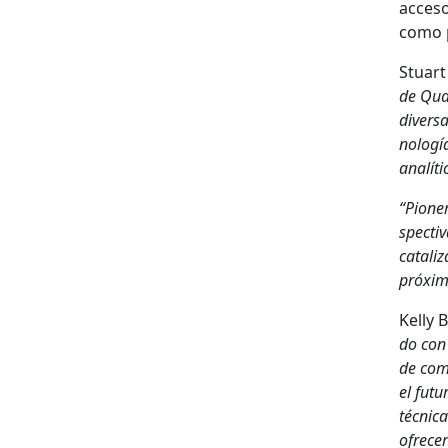
acce­so
como p
Stu­ar
de Quar
diver­s
nología
analíti
“Pio­ne
spec­ti
catal­i
próx­i­
Kel­ly
do con 
de come
el futu
téc­ni­
ofre­ce