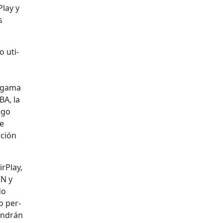
Play y
s
o uti­
a gama
BA, la
ego
de
­ción
r­Play,
ZN y
do
do per­
en­drán