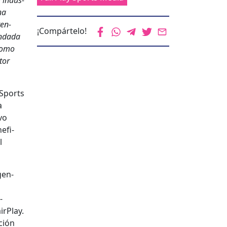
a indus­
na
ren­
¡Compártelo!
n­da­da
 como
tor
 Sports
a
vo
e­fi­
l
gen­
­
r­Play.
ción