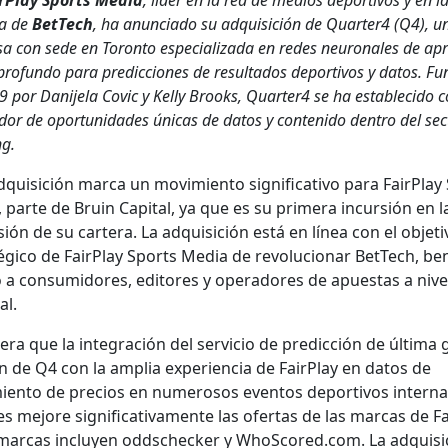
r­Play Sports Media
, líder en la red de medios deportivos y en l
ia de
Bet­Tech
, ha anun­ci­a­do su adquisi­ción de Quarter4 (Q4), u
a con sede en Toron­to espe­cial­iza­da en redes neu­ronales de ap
 pro­fun­do para predic­ciones de resul­ta­dos deportivos y datos. Fu
 por Dani­jela Cov­ic y Kel­ly Brooks, Quarter4 se ha estable­ci­do
dor de opor­tu­nidades úni­cas de datos y con­tenido den­tro del sec­
ng.
quisi­ción mar­ca un movimien­to sig­ni­fica­ti­vo para Fair­Play
 parte de Bru­in Cap­i­tal, ya que es su primera incur­sión en l
ión de su cartera. La adquisi­ción está en línea con el obje­ti­
gi­co de Fair­Play Sports Media de rev­olu­cionar Bet­Tech, ben­
 a con­sum­i­dores, edi­tores y oper­adores de apues­tas a niv­e
al.
ra que la inte­gración del ser­vi­cio de predic­ción de últi­ma 
n de Q4 con la amplia expe­ri­en­cia de Fair­Play en datos de
en­to de pre­cios en numerosos even­tos deportivos inter­na
s mejore sig­ni­fica­ti­va­mente las ofer­tas de las mar­cas de Fai
mar­cas incluyen odd­scheck­er y WhoScored.com. La adquisi­