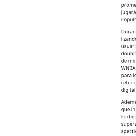
prom­et
jugará 
impul­
Durant
lizan­
usuar­
dounid
de mer
WNBA y
para l
reten­c
dig­i­tal
Además
que in
Forbes,
supera 
spec­t