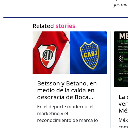
jas mut
Related
stories
Betsson y Betano, en
medio de la caída en
La 
desgracia de Boca
ven
Juniors y River Plate en
En el deporte moderno, el
Mé
Argentina
marketing y el
Méxi
reconocimiento de marca lo
com
...