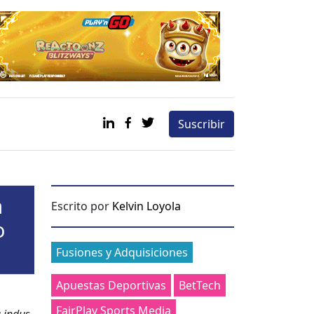
Suscribir
a
Escrito por
Kelvin Loyola
o
Categories
Fusiones y Adquisiciones
Apuestas Deportivas
BetTech
FairPlay Sports Media