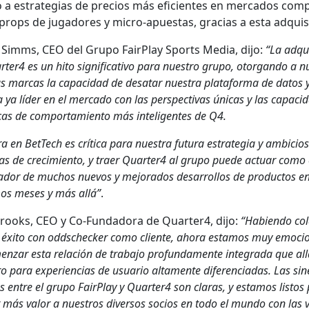
 a estrate­gias de pre­cios más efi­cientes en mer­ca­dos com­pl
rops de jugadores y micro-apues­tas, gra­cias a esta adquisi
t Simms, CEO del Grupo Fair­Play Sports Media, dijo:
“La adqui
ter4 es un hito sig­ni­fica­ti­vo para nue­stro grupo, otor­gan­do a n
as mar­cas la capaci­dad de desa­tar nues­tra platafor­ma de datos y
 ya líder en el mer­ca­do con las per­spec­ti­vas úni­cas y las capaci
­cas de com­por­tamien­to más inteligentes de Q4.
ra en Bet­Tech es críti­ca para nues­tra futu­ra estrate­gia y ambi­cio
­vas de crec­imien­to, y traer Quarter4 al grupo puede actu­ar como 
zador de muchos nuevos y mejo­ra­dos desar­rol­los de pro­duc­tos en
mos meses y más allá”
.
 Brooks, CEO y Co-Fun­dado­ra de Quarter4, dijo:
“Habi­en­do col
éxi­to con odd­scheck­er como cliente, aho­ra esta­mos muy emo­ci
n­zar esta relación de tra­ba­jo pro­fun­da­mente integra­da que al
ro para expe­ri­en­cias de usuario alta­mente difer­en­ci­adas. Las sin­
cas entre el grupo Fair­Play y Quarter4 son claras, y esta­mos lis­tos
r más val­or a nue­stros diver­sos socios en todo el mun­do con las v