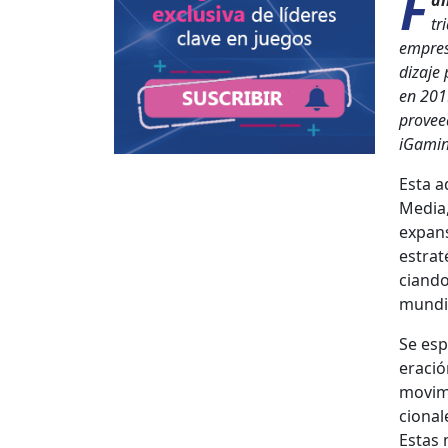
F
ai
tr
empre­s
diza­je
en 2019
provee­
iGam­i
Esta ad
Media,
expan­s
estraté
cian­do
mundi­
Se espe
eració
movimi
cionale
Estas 