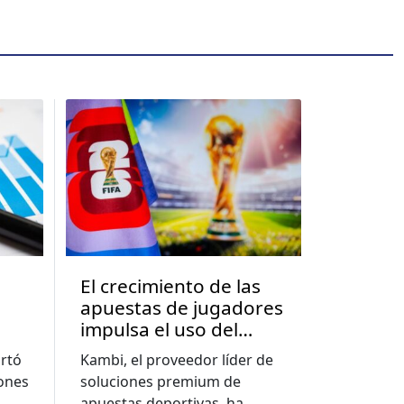
El crecimiento de las
apuestas de jugadores
impulsa el uso del
a
constructor de
rtó
Kambi, el proveedor líder de
apuestas a nuevos
lones
soluciones premium de
e
niveles, muestra el
apuestas deportivas, ha