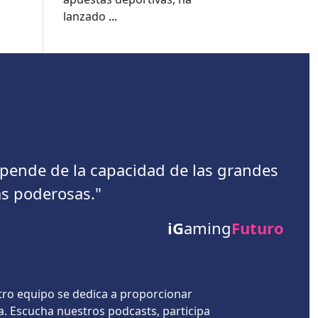
informe de la Copa del
lanzado
...
Mundo de Kambi
depende de la capacidad de las grandes
s poderosas."
iG
aming
Futuro
tro equipo se dedica a proporcionar
a. Escucha nuestros podcasts, participa