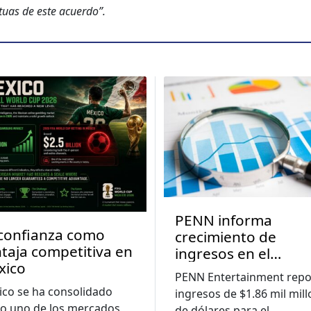
uas de este acuer­do”.
PENN informa
confianza como
crecimiento de
taja competitiva en
ingresos en el
xico
segundo trimestre 
PENN Entertainment repo
medida que las
co se ha consolidado
ingresos de $1.86 mil mil
pérdidas digitales s
o uno de los mercados
de dólares para el
...