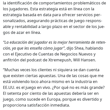
la iden­ti­fi­cación de com­por­tamien­tos prob­lemáti­cos de
los jugadores. Esta estrate­gia está en línea con la
estrate­gia basa­da en data para ofre­cer ser­vi­cios per­
son­al­iza­dos, ase­gu­ran­do prác­ti­cas de juego respon­s­
able y rentabil­i­dad a largo pla­zo en el sec­tor de los jue­
gos de azar en línea.
“La edu­cación del jugador es la mejor her­ramien­ta de reten­
ción, ya que les enseña cómo jugar”
, dijo Shea, hablan­do
con el Ejec­u­ti­vo de Cuen­tas de Nego­cios Nuevos y
anfitrión del pod­cast de Xtreme­push, Will Hansen.
“Muchas veces los clientes ni siquiera se dan cuen­ta
que exis­ten cier­tas apues­tas. Una de las cosas que me
está volvien­do loco aho­ra mis­mo en la indus­tria en
EE.UU. es el juego en vivo. ¿Por qué no es más grande?
El seten­ta por cien­to de las apues­tas debería ser en
juego, como sucede en Europa, porque es diver­tido y
pro­por­ciona sat­is­fac­ción inmedi­a­ta.