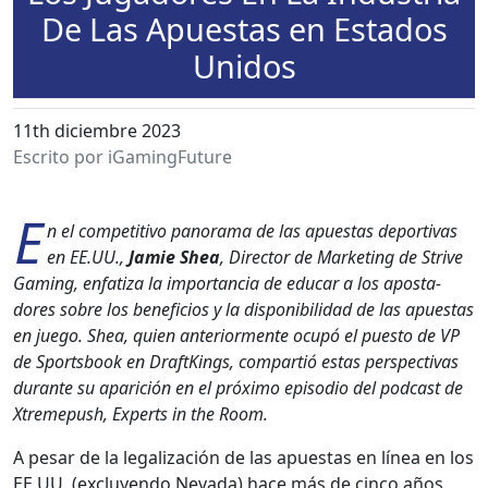
De Las Apuestas en Estados
Unidos
11th diciembre 2023
Escrito por iGamingFuture
E
n el com­pet­i­ti­vo panora­ma de las apues­tas deporti­vas
en EE.UU.,
Jamie Shea
, Direc­tor de Mar­ket­ing de Strive
Gam­ing, enfa­ti­za la impor­tan­cia de edu­car a los apos­ta­
dores sobre los ben­efi­cios y la disponi­bil­i­dad de las apues­tas
en juego. Shea, quien ante­ri­or­mente ocupó el puesto de VP
de Sports­book en DraftK­ings, com­par­tió estas per­spec­ti­vas
durante su apari­ción en el próx­i­mo episo­dio del pod­cast de
Xtreme­push, Experts in the Room.
A pesar de la legal­ización de las apues­tas en línea en los
EE.UU. (excluyen­do Neva­da) hace más de cin­co años,