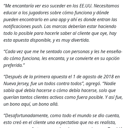
“Me encan­taría ver eso suced­er en los EE.UU. Nece­si­ta­mos
edu­car a los jugadores sobre cómo fun­ciona y dónde
pueden encon­trar­lo en una app y ahí es donde entran las
noti­fi­ca­ciones push. Las mar­cas deberían estar hacien­do
todo lo posi­ble para hac­er­le saber al cliente que oye, hay
esta apues­ta disponible, y es muy diver­ti­da.
“Cada vez que me he sen­ta­do con per­sonas y les he enseña­
do cómo fun­ciona, les encan­ta, y se con­vierte en su opción
preferi­da.”
“Después de la primera apues­ta el 1 de agos­to de 2018 en
Nue­va Jer­sey, fue un todos con­tra todos”, agregó. “Nadie
sabía qué debía hac­erse o cómo debía hac­erse, solo que
querían tan­tos clientes activos como fuera posi­ble. Y así fue,
un bono aquí, un bono allá.
“Desafor­tu­nada­mente, como todo el mun­do se dio cuen­ta,
esto creó en el cliente una expec­ta­ti­va que no es real­ista,