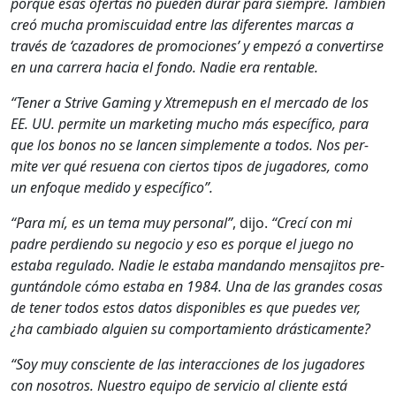
porque esas ofer­tas no pueden durar para siem­pre. Tam­bién
creó mucha promis­cuidad entre las difer­entes mar­cas a
través de ‘cazadores de pro­mo­ciones’ y empezó a con­ver­tirse
en una car­rera hacia el fon­do. Nadie era rentable.
“Ten­er a Strive Gam­ing y Xtreme­push en el mer­ca­do de los
EE. UU. per­mite un mar­ket­ing mucho más especí­fi­co, para
que los bonos no se lan­cen sim­ple­mente a todos. Nos per­
mite ver qué resue­na con cier­tos tipos de jugadores, como
un enfoque medi­do y especí­fi­co”.
“Para mí, es un tema muy per­son­al”
, dijo.
“Crecí con mi
padre per­di­en­do su nego­cio y eso es porque el juego no
esta­ba reg­u­la­do. Nadie le esta­ba man­dan­do men­saji­tos pre­
gun­tán­dole cómo esta­ba en 1984. Una de las grandes cosas
de ten­er todos estos datos disponibles es que puedes ver,
¿ha cam­bi­a­do alguien su com­por­tamien­to drás­ti­ca­mente?
“Soy muy con­sciente de las inter­ac­ciones de los jugadores
con nosotros. Nue­stro equipo de ser­vi­cio al cliente está