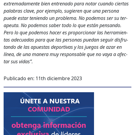
extremada­mente bien entre­na­do para notar cuan­do cier­tas
pal­abras clave, por ejem­p­lo, sug­ieren que una per­sona
puede estar tenien­do un prob­le­ma. No podemos ser su ter­
apeu­ta. No podemos saber todo lo que están pen­san­do.
Pero lo que podemos hac­er es pro­por­cionar las her­ramien­
tas ade­cuadas para que las per­sonas puedan seguir dis­fru­
tan­do de las apues­tas deporti­vas y los jue­gos de azar en
línea, de una man­era muy respon­s­able que no vaya a afec­
tar sus vidas”.
Publicado en:
11th diciembre 2023