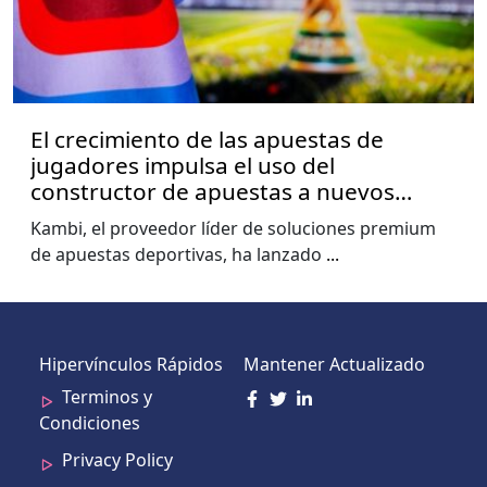
El crecimiento de las apuestas de
jugadores impulsa el uso del
constructor de apuestas a nuevos
niveles, muestra el informe de la Copa
Kambi, el proveedor líder de soluciones premium
del Mundo de Kambi
de apuestas deportivas, ha lanzado
...
Hipervínculos Rápidos
Mantener Actualizado
Terminos y
Condiciones
Privacy Policy