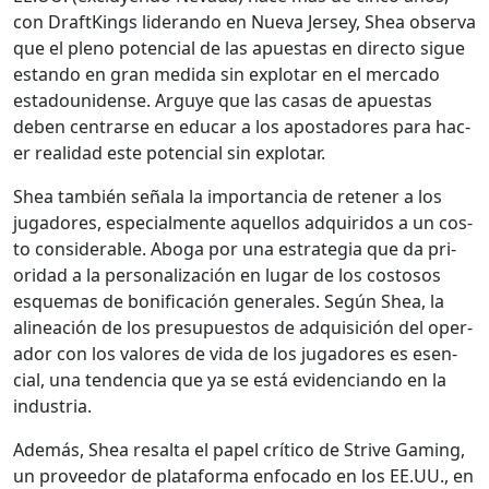
con DraftK­ings lid­eran­do en Nue­va Jer­sey, Shea obser­va
que el pleno poten­cial de las apues­tas en direc­to sigue
estando en gran medi­da sin explotar en el mer­ca­do
esta­dounidense. Arguye que las casas de apues­tas
deben cen­trarse en edu­car a los apos­ta­dores para hac­
er real­i­dad este poten­cial sin explotar.
Shea tam­bién señala la impor­tan­cia de reten­er a los
jugadores, espe­cial­mente aque­l­los adquiri­dos a un cos­
to con­sid­er­able. Abo­ga por una estrate­gia que da pri­
or­i­dad a la per­son­al­ización en lugar de los cos­tosos
esque­mas de bonifi­cación gen­erales. Según Shea, la
alin­eación de los pre­supuestos de adquisi­ción del oper­
ador con los val­ores de vida de los jugadores es esen­
cial, una ten­den­cia que ya se está evi­den­cian­do en la
indus­tria.
Además, Shea resalta el papel críti­co de Strive Gam­ing,
un provee­dor de platafor­ma enfo­ca­do en los EE.UU., en