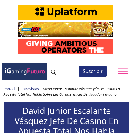
Suscribir
Portada
|
Entrevistas
|
David Junior Escalante Vásquez Jefe De Casino En
Apuesta Total Nos Habla Sobre Las Características Del Jugador Peruano
David Junior Escalante
Vásquez Jefe De Casino En
Apuesta Total Nos Habla