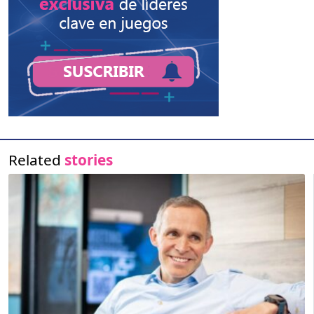
Related
stories