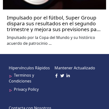
Impulsado por el fútbol, Super Group
dispara sus resultados en el segundo
trimestre y mejora sus previsiones para
2026
Impulsado por la Copa del Mundo y su histórico
acuerdo de patrocinio
...
Hipervínculos Rápidos
Mantener Actualizado
Terminos y
Condiciones
Privacy Policy
Contacta con Nosotros