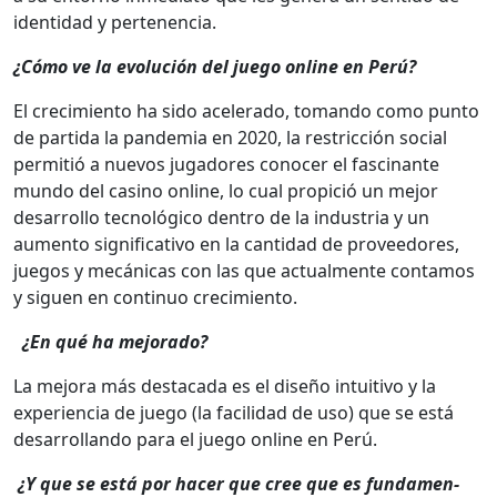
iden­ti­dad y perte­nen­cia.
¿Cómo ve la evolu­ción del juego online en Perú?
El crec­imien­to ha sido acel­er­a­do, toman­do como pun­to
de par­ti­da la pan­demia en 2020, la restric­ción social
per­mi­tió a nuevos jugadores cono­cer el fasci­nante
mun­do del casi­no online, lo cual prop­i­ció un mejor
desar­rol­lo tec­nológi­co den­tro de la indus­tria y un
aumen­to sig­ni­fica­ti­vo en la can­ti­dad de provee­dores,
jue­gos y mecáni­cas con las que actual­mente con­ta­mos
y siguen en con­tin­uo crec­imien­to.
¿En qué ha mejo­ra­do?
La mejo­ra más desta­ca­da es el dis­eño intu­iti­vo y la
expe­ri­en­cia de juego (la facil­i­dad de uso) que se está
desar­rol­lan­do para el juego online en Perú.
¿Y que se está por hac­er que cree que es fun­da­men­