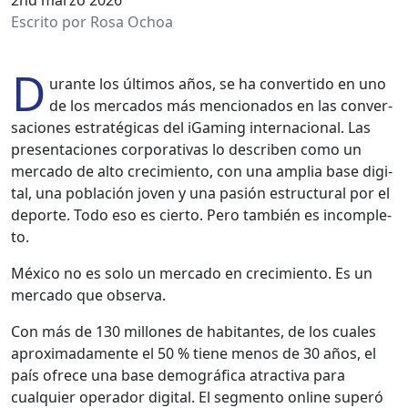
Escrito por Rosa Ochoa
D
urante los últi­mos años, se ha con­ver­tido en uno
de los mer­ca­dos más men­ciona­dos en las con­ver­
sa­ciones estratég­i­cas del iGam­ing inter­na­cional. Las
pre­senta­ciones cor­po­ra­ti­vas lo describen como un
mer­ca­do de alto crec­imien­to, con una amplia base dig­i­
tal, una población joven y una pasión estruc­tur­al por el
deporte. Todo eso es cier­to. Pero tam­bién es incom­ple­
to.
Méx­i­co no es solo un mer­ca­do en crec­imien­to. Es un
mer­ca­do que obser­va.
Con más de 130 mil­lones de habi­tantes, de los cuales
aprox­i­mada­mente el 50 % tiene menos de 30 años, el
país ofrece una base demográ­fi­ca atrac­ti­va para
cualquier oper­ador dig­i­tal. El seg­men­to online superó