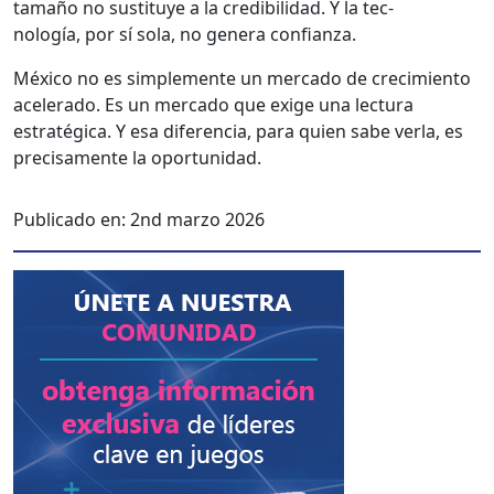
tamaño no susti­tuye a la cred­i­bil­i­dad. Y la tec­
nología, por sí sola, no gen­era con­fi­an­za.
Méx­i­co no es sim­ple­mente un mer­ca­do de crec­imien­to
acel­er­a­do. Es un mer­ca­do que exige una lec­tura
estratég­i­ca. Y esa difer­en­cia, para quien sabe ver­la, es
pre­cisa­mente la opor­tu­nidad.
Publicado en:
2nd marzo 2026