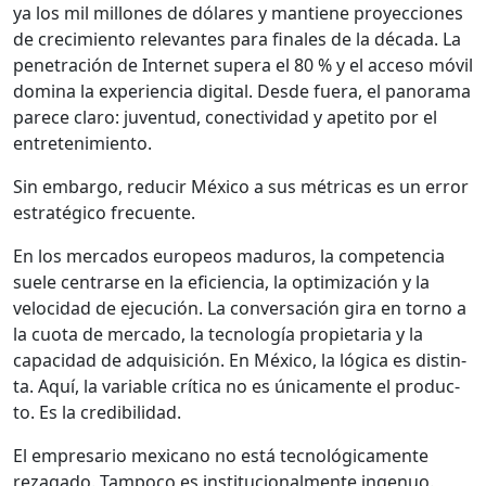
ya los mil mil­lones de dólares y mantiene proyec­ciones
de crec­imien­to rel­e­vantes para finales de la déca­da. La
pen­e­tración de Inter­net supera el 80 % y el acce­so móvil
dom­i­na la expe­ri­en­cia dig­i­tal. Des­de fuera, el panora­ma
parece claro: juven­tud, conec­tivi­dad y apeti­to por el
entreten­imien­to.
Sin embar­go, reducir Méx­i­co a sus métri­c­as es un error
estratégi­co fre­cuente.
En los mer­ca­dos europeos maduros, la com­pe­ten­cia
suele cen­trarse en la efi­cien­cia, la opti­mización y la
veloci­dad de eje­cu­ción. La con­ver­sación gira en torno a
la cuo­ta de mer­ca­do, la tec­nología propi­etaria y la
capaci­dad de adquisi­ción. En Méx­i­co, la lóg­i­ca es dis­tin­
ta. Aquí, la vari­able críti­ca no es úni­ca­mente el pro­duc­
to. Es la cred­i­bil­i­dad.
El empre­sario mex­i­cano no está tec­nológi­ca­mente
reza­ga­do. Tam­poco es insti­tu­cional­mente ingen­uo.