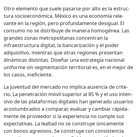
Otro ele­men­to que suele pasarse por alto es la estruc­
tura socioe­conómi­ca. Méx­i­co es una economía rel­e­
vante en la región, pero pro­fun­da­mente desigual. El
con­sumo no se dis­tribuye de man­era homogénea. Las
grandes zonas met­ro­pol­i­tanas con­cen­tran la
infraestruc­tura dig­i­tal, la ban­car­ización y el poder
adquis­i­ti­vo, mien­tras que otras regiones pre­sen­tan
dinámi­cas dis­tin­tas. Dis­eñar una estrate­gia nacional
uni­forme sin seg­mentación ter­ri­to­r­i­al es, en el mejor de
los casos, ine­fi­ciente.
La juven­tud del mer­ca­do no impli­ca ausen­cia de cri­te­
rio. La pen­e­tración móvil supe­ri­or al 85 % y el uso inten­
si­vo de las platafor­mas dig­i­tales han gen­er­a­do usuar­ios
acos­tum­bra­dos a com­parar, eval­u­ar y cam­biar ráp­i­da­
mente de provee­dor si la expe­ri­en­cia no cumple sus
expec­ta­ti­vas. La leal­tad no se con­struye úni­ca­mente
con bonos agre­sivos. Se con­struye con con­sis­ten­cia