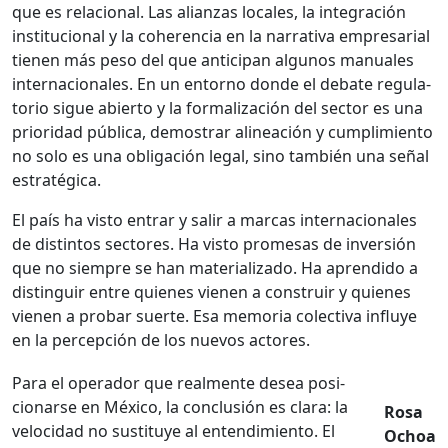
que es rela­cional. Las alian­zas locales, la inte­gración
insti­tu­cional y la coheren­cia en la nar­ra­ti­va empre­sar­i­al
tienen más peso del que antic­i­pan algunos man­uales
inter­na­cionales. En un entorno donde el debate reg­u­la­
to­rio sigue abier­to y la for­mal­ización del sec­tor es una
pri­or­i­dad públi­ca, demostrar alin­eación y cumplim­ien­to
no solo es una obligación legal, sino tam­bién una señal
estratég­i­ca.
El país ha vis­to entrar y salir a mar­cas inter­na­cionales
de dis­tin­tos sec­tores. Ha vis­to prome­sas de inver­sión
que no siem­pre se han mate­ri­al­iza­do. Ha apren­di­do a
dis­tin­guir entre quienes vienen a con­stru­ir y quienes
vienen a pro­bar suerte. Esa memo­ria colec­ti­va influye
en la per­cep­ción de los nuevos actores.
Para el oper­ador que real­mente desea posi­
cionarse en Méx­i­co, la con­clusión es clara: la
Rosa
veloci­dad no susti­tuye al entendimien­to. El
Ochoa