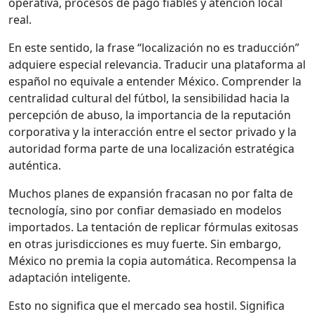
oper­a­ti­va, pro­ce­sos de pago fiables y aten­ción local
real.
En este sen­ti­do, la frase “local­ización no es tra­duc­ción”
adquiere espe­cial rel­e­van­cia. Tra­ducir una platafor­ma al
español no equiv­ale a enten­der Méx­i­co. Com­pren­der la
cen­tral­i­dad cul­tur­al del fút­bol, la sen­si­bil­i­dad hacia la
per­cep­ción de abu­so, la impor­tan­cia de la rep­utación
cor­po­ra­ti­va y la inter­ac­ción entre el sec­tor pri­va­do y la
autori­dad for­ma parte de una local­ización estratég­i­ca
autén­ti­ca.
Muchos planes de expan­sión fra­casan no por fal­ta de
tec­nología, sino por con­fi­ar demasi­a­do en mod­e­los
impor­ta­dos. La tentación de replicar fór­mu­las exi­tosas
en otras juris­dic­ciones es muy fuerte. Sin embar­go,
Méx­i­co no pre­mia la copia automáti­ca. Rec­om­pen­sa la
adaptación inteligente.
Esto no sig­nifi­ca que el mer­ca­do sea hos­til. Sig­nifi­ca