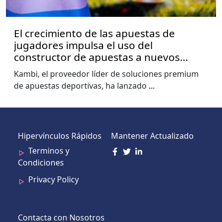
El crecimiento de las apuestas de
jugadores impulsa el uso del
constructor de apuestas a nuevos
niveles, muestra el informe de la Copa
Kambi, el proveedor líder de soluciones premium
del Mundo de Kambi
de apuestas deportivas, ha lanzado
...
Hipervínculos Rápidos
Mantener Actualizado
Terminos y
Condiciones
Privacy Policy
Contacta con Nosotros