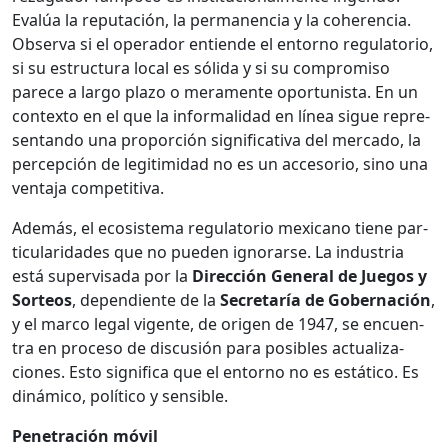
Evalúa la rep­utación, la per­ma­nen­cia y la coheren­cia.
Obser­va si el oper­ador entiende el entorno reg­u­la­to­rio,
si su estruc­tura local es sól­i­da y si su com­pro­miso
parece a largo pla­zo o mera­mente opor­tunista. En un
con­tex­to en el que la infor­mal­i­dad en línea sigue rep­re­
sen­tan­do una pro­por­ción sig­ni­fica­ti­va del mer­ca­do, la
per­cep­ción de legit­im­i­dad no es un acce­so­rio, sino una
ven­ta­ja com­pet­i­ti­va.
Además, el eco­sis­tema reg­u­la­to­rio mex­i­cano tiene par­
tic­u­lar­i­dades que no pueden igno­rarse. La indus­tria
está super­visa­da por la
Direc­ción Gen­er­al de Jue­gos y
Sor­te­os
, depen­di­ente de la
Sec­re­taría de Gob­er­nación
,
y el mar­co legal vigente, de ori­gen de 1947, se encuen­
tra en pro­ce­so de dis­cusión para posi­bles actu­al­iza­
ciones. Esto sig­nifi­ca que el entorno no es estáti­co. Es
dinámi­co, políti­co y sen­si­ble.
Pen­e­tración móvil