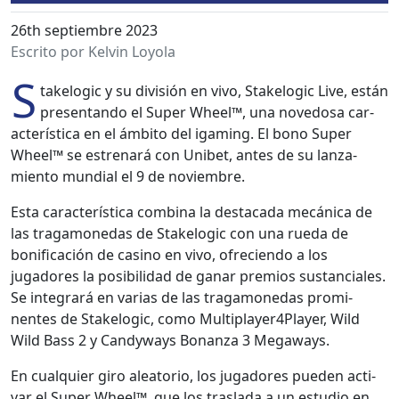
26th septiembre 2023
Escrito por Kelvin Loyola
S
take­l­og­ic y su división en vivo, Stake­l­og­ic Live, están
pre­sen­tan­do el Super Wheel™, una nove­dosa car­
ac­terís­ti­ca en el ámbito del igam­ing. El bono Super
Wheel™ se estre­nará con Uni­bet, antes de su lan­za­
mien­to mundi­al el 9 de noviem­bre.
Esta car­ac­terís­ti­ca com­bi­na la desta­ca­da mecáni­ca de
las trag­a­monedas de Stake­l­og­ic con una rue­da de
bonifi­cación de casi­no en vivo, ofre­cien­do a los
jugadores la posi­bil­i­dad de ganar pre­mios sus­tan­ciales.
Se inte­grará en varias de las trag­a­monedas promi­
nentes de Stake­l­og­ic, como Multiplayer4Player, Wild
Wild Bass 2 y Can­dy­ways Bonan­za 3 Meg­aways.
En cualquier giro aleato­rio, los jugadores pueden acti­
var el Super Wheel™, que los trasla­da a un estu­dio en