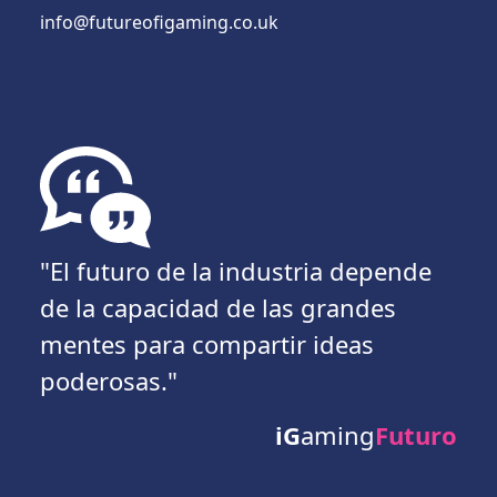
info@futureofigaming.co.uk
"El futuro de la industria depende
de la capacidad de las grandes
mentes para compartir ideas
poderosas."
iG
aming
Futuro