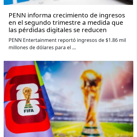
PENN informa crecimiento de ingresos
en el segundo trimestre a medida que
las pérdidas digitales se reducen
PENN Entertainment reportó ingresos de $1.86 mil
millones de dólares para el
...