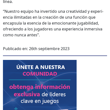
línea.
“Nue­stro equipo ha inver­tido una cre­ativi­dad y expe­ri­
en­cia ilim­i­tadas en la creación de una fun­ción que
encap­su­la la esen­cia de la emo­cio­nante juga­bil­i­dad,
ofre­cien­do a los jugadores una expe­ri­en­cia inmer­si­va
como nun­ca antes”.
Publicado en:
26th septiembre 2023