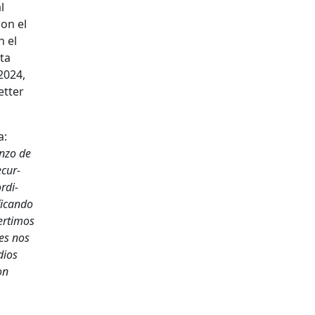
l
con el
n el
ta
 2024,
et­ter
a:
n­zo de
ecur­
r­di­
i­can­do
r­ti­mos
les nos
dios
on