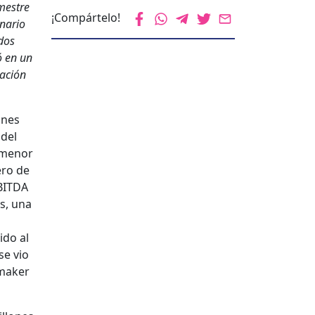
imestre
¡Compártelo!
­nario
­dos
ó en un
nación
ones
 del
n menor
ero de
EBITDA
os, una
ido al
se vio
­mak­er