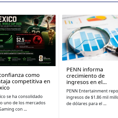
PENN informa
confianza como
crecimiento de
taja competitiva en
ingresos en el
xico
segundo trimestre 
PENN Entertainment repo
medida que las
co se ha consolidado
ingresos de $1.86 mil mil
pérdidas digitales s
o uno de los mercados
de dólares para el
...
reducen
iGaming con
...