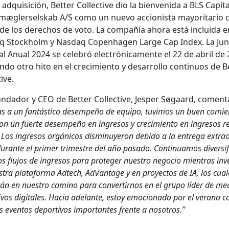
 adquisi­ción, Bet­ter Col­lec­tive dio la bien­veni­da a BLS Cap­i­ta
æ­glersel­skab A/S como un nue­vo accionista may­ori­tario 
de los dere­chos de voto. La com­pañía aho­ra está inclu­i­da e
q Stock­holm y Nas­daq Copen­hagen Large Cap Index. La Jun­
al Anu­al 2024 se cele­bró elec­tróni­ca­mente el 22 de abril de
­do otro hito en el crec­imien­to y desar­rol­lo con­tin­u­os de B
tive.
un­dador y CEO de Bet­ter Col­lec­tive, Jes­per Søgaard, comen­t
as a un fan­tás­ti­co desem­peño de equipo, tuvi­mos un buen comie
n un fuerte desem­peño en ingre­sos y crec­imien­to en ingre­sos r
 Los ingre­sos orgáni­cos dis­min­uyeron debido a la entre­ga extra­o
durante el primer trimestre del año pasa­do. Con­tin­u­amos diver­si­f­
os flu­jos de ingre­sos para pro­te­ger nue­stro nego­cio mien­tras inve
­tra platafor­ma Adtech, AdVan­tage y en proyec­tos de IA, los cua
án en nue­stro camino para con­ver­tirnos en el grupo líder de me
vos dig­i­tales. Hacia ade­lante, estoy emo­ciona­do por el ver­a­no c
even­tos deportivos impor­tantes frente a nosotros.”