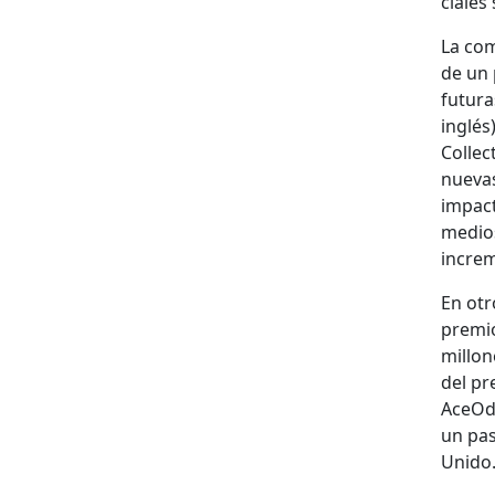
ciales
La com
de un 
futura
inglés
Col­lec
nuevas
impacta
medios,
incre­
En otro
pre­mi
mil­lon
del pr
AceOdds
un paso
Unido