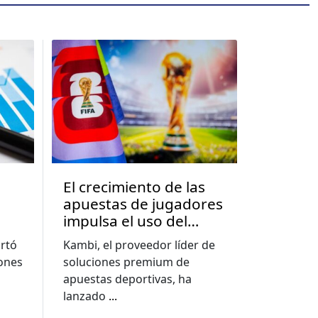
El crecimiento de las
apuestas de jugadores
impulsa el uso del
a
constructor de
rtó
Kambi, el proveedor líder de
apuestas a nuevos
lones
soluciones premium de
e
niveles, muestra el
apuestas deportivas, ha
informe de la Copa del
lanzado
...
Mundo de Kambi