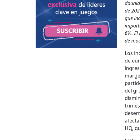
dounide
de 2023
que inc
impor­t
6%. El 
de mod­
Los in
de eur
ingre­
mar­ge
par­ti
del gr
dis­mi
trimest
desem­
afec­ta
HQ, que