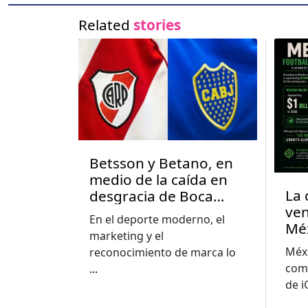
Related
stories
Betsson y Betano, en
medio de la caída en
La 
desgracia de Boca
ven
Juniors y River Plate en
En el deporte moderno, el
Mé
Argentina
marketing y el
Méxi
reconocimiento de marca lo
com
...
de 