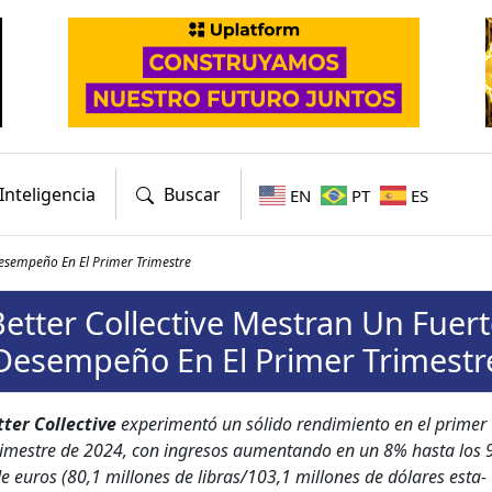
Inteligencia
Buscar
EN
PT
ES
Desempeño En El Primer Trimestre
Better Collective Mestran Un Fuert
Desempeño En El Primer Trimestr
t­ter Col­lec­tive
exper­i­men­tó un sóli­do rendimien­to en el primer
rimestre de 2024, con ingre­sos aumen­tan­do en un 8% has­ta los 
e euros (80,1 mil­lones de libras/103,1 mil­lones de dólares esta­