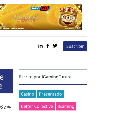
Suscribir
e
Escrito por
iGamingFuture
e
Categories
Casino
Presentado
Better Collective
iGaming
95 mil­