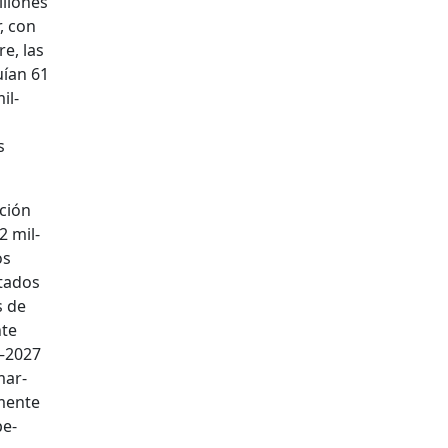
il­lones
r, con
re, las
uían 61
il­
s
­ción
2 mil­
os
ta­dos
s de
nte
3–2027
mar­
­mente
pe­