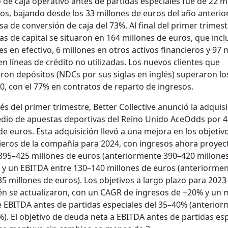
jo de caja oper­a­ti­vo antes de par­tidas espe­ciales fue de 22 m
os, bajan­do des­de los 33 mil­lones de euros del año ante­ri­o
sa de con­ver­sión de caja del 73%. Al final del primer trimest
as de cap­i­tal se situ­aron en 164 mil­lones de euros, que incl
es en efec­ti­vo, 6 mil­lones en otros activos financieros y 97 m
en líneas de crédi­to no uti­lizadas. Los nuevos clientes que
aron depósi­tos (NDCs por sus siglas en inglés) super­aron lo
0, con el 77% en con­tratos de repar­to de ingre­sos.
s del primer trimestre, Bet­ter Col­lec­tive anun­ció la adquisi
dio de apues­tas deporti­vas del Reino Unido AceOdds por 4
de euros. Esta adquisi­ción llevó a una mejo­ra en los obje­tiv
ieros de la com­pañía para 2024, con ingre­sos aho­ra proyec­
395–425 mil­lones de euros (ante­ri­or­mente 390–420 mil­lone
 y un EBITDA entre 130–140 mil­lones de euros (ante­ri­or­me
5 mil­lones de euros). Los obje­tivos a largo pla­zo para 202
én se actu­alizaron, con un CAGR de ingre­sos de +20% y un 
 EBITDA antes de par­tidas espe­ciales del 35–40% (ante­ri­or
). El obje­ti­vo de deu­da neta a EBITDA antes de par­tidas es