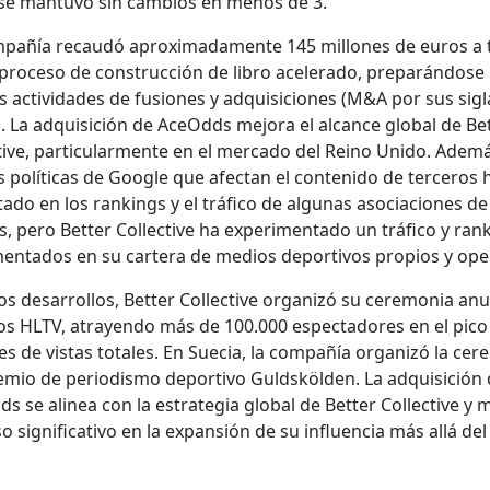
 se man­tu­vo sin cam­bios en menos de 3.
­pañía recaudó aprox­i­mada­mente 145 mil­lones de euros a 
pro­ce­so de con­struc­ción de libro acel­er­a­do, preparán­dose
s activi­dades de fusiones y adquisi­ciones (M&A por sus sigl
). La adquisi­ción de AceOdds mejo­ra el alcance glob­al de Bet
­tive, par­tic­u­lar­mente en el mer­ca­do del Reino Unido. Ademá
 políti­cas de Google que afectan el con­tenido de ter­ceros 
­do en los rank­ings y el trá­fi­co de algu­nas aso­cia­ciones de
 pero Bet­ter Col­lec­tive ha exper­i­men­ta­do un trá­fi­co y ran
men­ta­dos en su cartera de medios deportivos pro­pios y oper
s desar­rol­los, Bet­ter Col­lec­tive orga­nizó su cer­e­mo­nia anu
os HLTV, atrayen­do más de 100.000 espec­ta­dores en el pico 
es de vis­tas totales. En Sue­cia, la com­pañía orga­nizó la cer­e
e­mio de peri­odis­mo deporti­vo Guld­skölden. La adquisi­ción
 se alin­ea con la estrate­gia glob­al de Bet­ter Col­lec­tive y 
 sig­ni­fica­ti­vo en la expan­sión de su influ­en­cia más allá de
.