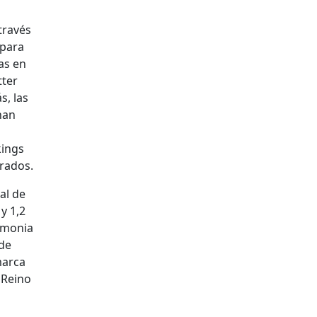
través
 para
as en
­ter
s, las
han
k­ings
­a­dos.
­al de
y 1,2
­mo­nia
 de
mar­ca
l Reino