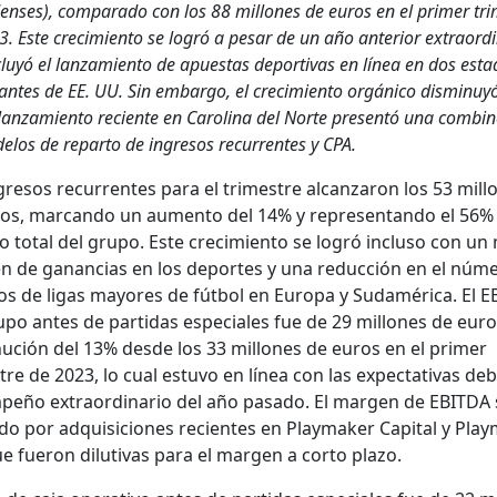
ns­es), com­para­do con los 88 mil­lones de euros en el primer tr
. Este crec­imien­to se logró a pesar de un año ante­ri­or extra­or­di
luyó el lan­za­mien­to de apues­tas deporti­vas en línea en dos esta
antes de EE. UU. Sin embar­go, el crec­imien­to orgáni­co dis­min­uy
lan­za­mien­to reciente en Car­oli­na del Norte pre­sen­tó una com­bi­
e­los de repar­to de ingre­sos recur­rentes y CPA.
gre­sos recur­rentes para el trimestre alcan­zaron los 53 mil­l
os, mar­can­do un aumen­to del 14% y rep­re­sen­tan­do el 56%
so total del grupo. Este crec­imien­to se logró inclu­so con u
n de ganan­cias en los deportes y una reduc­ción en el núm
dos de lig­as may­ores de fút­bol en Europa y Sudaméri­ca. El 
upo antes de par­tidas espe­ciales fue de 29 mil­lones de eur
n­u­ción del 13% des­de los 33 mil­lones de euros en el primer
re de 2023, lo cual estu­vo en línea con las expec­ta­ti­vas deb
peño extra­or­di­nario del año pasa­do. El mar­gen de EBITDA 
­do por adquisi­ciones recientes en Play­mak­er Cap­i­tal y Play
 fueron dilu­ti­vas para el mar­gen a cor­to pla­zo.