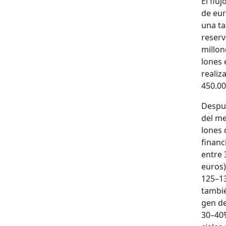
El flu­
de eur
una ta
reser­v
mil­lon
lones 
realiz
450.00
Despué
del me
lones 
financ
entre 
euros)
125–13
tam­bi
gen de
30–40%