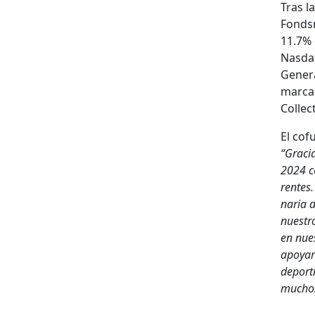
Tras la
Fondsm
11.7% 
Nas­da
Gen­er­
mar­can
Col­lec­
El cof
“Gra­ci
2024 co
rentes.
nar­ia 
nue­str
en nues
apo­yar
deporti
muchos 